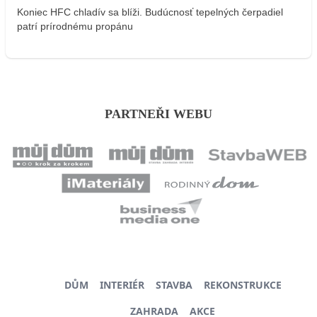
Koniec HFC chladív sa blíži. Budúcnosť tepelných čerpadiel
patrí prírodnému propánu
PARTNEŘI WEBU
DŮM
INTERIÉR
STAVBA
REKONSTRUKCE
ZAHRADA
AKCE