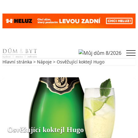
Skip to content
Men
Hlavní stránka
>
Nápoje
> Osvěžující koktejl Hugo
Zpět na Nápoje
NÁPOJE
Osvěžující koktejl Hugo