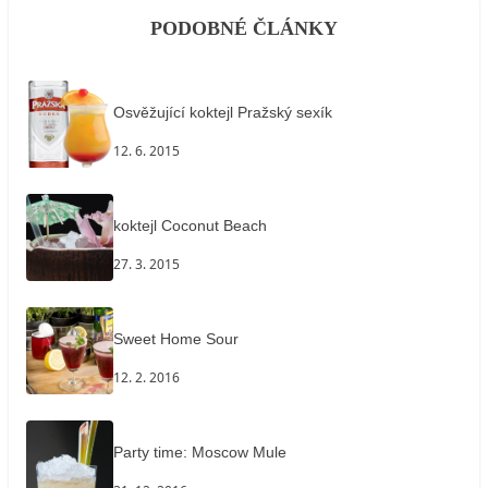
PODOBNÉ ČLÁNKY
Osvěžující koktejl Pražský sexík
12. 6. 2015
koktejl Coconut Beach
27. 3. 2015
Sweet Home Sour
12. 2. 2016
Party time: Moscow Mule