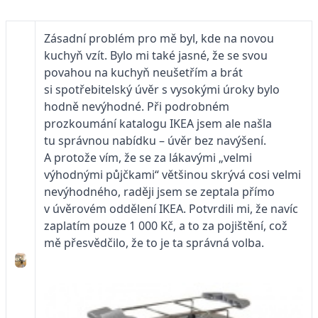
Zásadní problém pro mě byl, kde na novou
kuchyň vzít. Bylo mi také jasné, že se svou
povahou na kuchyň neušetřím a brát
si spotřebitelský úvěr s vysokými úroky bylo
hodně nevýhodné. Při podrobném
prozkoumání katalogu IKEA jsem ale našla
tu správnou nabídku – úvěr bez navýšení.
A protože vím, že se za lákavými „velmi
výhodnými půjčkami“ většinou skrývá cosi velmi
nevýhodného, raději jsem se zeptala přímo
v úvěrovém oddělení IKEA. Potvrdili mi, že navíc
zaplatím pouze 1 000 Kč, a to za pojištění, což
mě přesvědčilo, že to je ta správná volba.