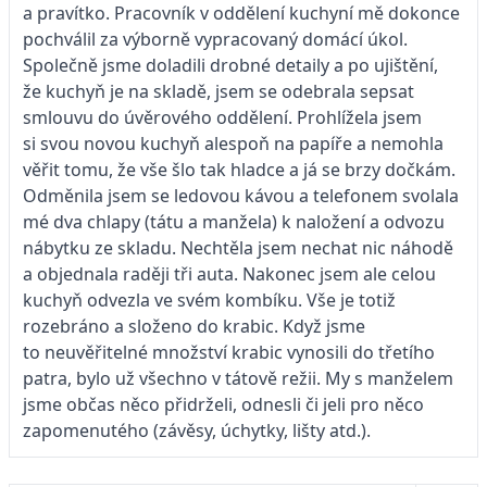
a pravítko. Pracovník v oddělení kuchyní mě dokonce
pochválil za výborně vypracovaný domácí úkol.
Společně jsme doladili drobné detaily a po ujištění,
že kuchyň je na skladě, jsem se odebrala sepsat
smlouvu do úvě­rového oddělení. Prohlížela jsem
si svou novou kuchyň alespoň na papíře a nemohla
věřit tomu, že vše šlo tak hladce a já se brzy dočkám.
Odměnila jsem se ledovou kávou a telefonem svolala
mé dva chlapy (tátu a manžela) k naložení a odvozu
nábytku ze skladu. Nechtěla jsem nechat nic náhodě
a objednala raději tři auta. Nakonec jsem ale celou
kuchyň odvezla ve svém kombí­ku. Vše je totiž
rozebráno a složeno do krabic. Když jsme
to neuvěřitelné množství krabic vynosili do třetího
patra, bylo už všechno v tátově režii. My s manželem
jsme občas něco při­drželi, odnesli či jeli pro něco
zapomenutého (závěsy, úchytky, lišty atd.).