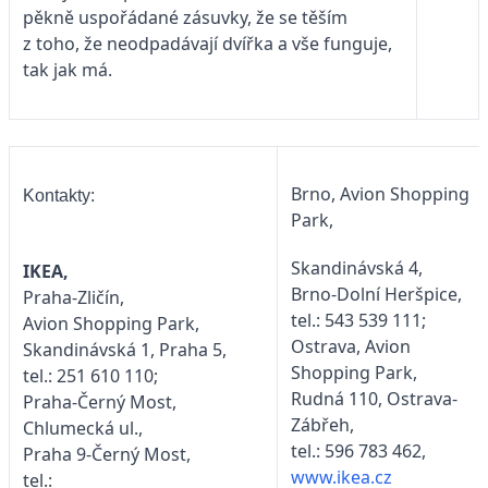
pěkně uspořádané zásuvky, že se těším
z toho, že neodpadávají dvířka a vše funguje,
tak jak má.
Brno, Avion Shopping
Kontakty:
Park,
Skandinávská 4,
IKEA,
Brno-Dolní Heršpice,
Praha-Zličín,
tel.: 543 539 111;
Avion Shopping Park,
Ostrava, Avion
Skandinávská 1, Praha 5,
Shopping Park,
tel.: 251 610 110;
Rudná 110, Ostrava-
Praha-Černý Most,
Zábřeh,
Chlumecká ul.,
tel.: 596 783 462,
Praha 9-Černý Most,
www.ikea.cz
tel.: