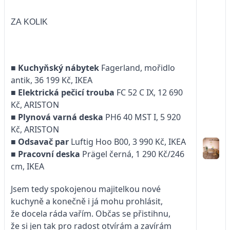
ZA KOLIK
■
Kuchyňský nábytek
Fagerland, mořidlo
antik, 36 199 Kč, IKEA
■
Elektrická pečicí trouba
FC 52 C IX, 12 690
Kč, ARISTON
■
Plynová varná deska
PH6 40 MST I, 5 920
Kč, ARISTON
■
Odsavač par
Luftig Hoo B00, 3 990 Kč, IKEA
■
Pracovní deska
Prägel černá, 1 290 Kč/246
cm, IKEA
Jsem tedy spokojenou majitelkou nové
kuchyně a konečně i já mohu prohlásit,
že docela ráda vařím. Občas se přistihnu,
že si jen tak pro radost otvírám a zavírám