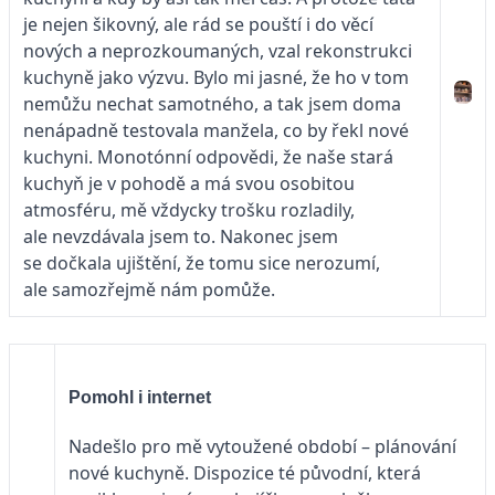
je nejen šikovný, ale rád se pouští i do věcí
nových a neprozkoumaných, vzal rekonstrukci
kuchyně jako výzvu. Bylo mi jasné, že ho v tom
nemůžu nechat samotného, a tak jsem doma
nenápadně testovala manžela, co by řekl nové
kuchyni. Monotónní odpovědi, že naše stará
kuchyň je v pohodě a má svou osobitou
atmosféru, mě vždycky trošku rozladily,
ale nevzdávala jsem to. Nakonec jsem
se dočkala ujištění, že tomu sice nerozumí,
ale samozřejmě nám pomůže.
Pomohl i internet
Nadešlo pro mě vytoužené období – plánování
nové ku­chyně. Dispozice té původní, která