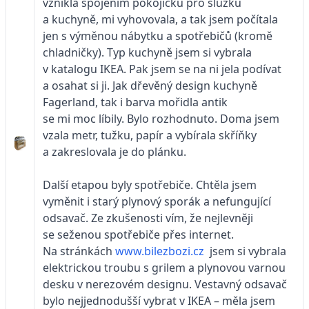
vznikla spojením pokojíčku pro služku
a kuchyně, mi vyhovovala, a tak jsem počítala
jen s výměnou nábytku a spotřebičů (kromě
chladničky). Typ kuchyně jsem si vybrala
v katalogu IKEA. Pak jsem se na ni jela podívat
a osahat si ji. Jak dřevěný design kuchyně
Fagerland, tak i barva mořidla antik
se mi moc líbily. Bylo rozhodnuto. Doma jsem
vzala metr, tužku, papír a vybírala skříňky
a zakreslovala je do plánku.
Další etapou byly spotřebiče. Chtěla jsem
vyměnit i starý plynový sporák a nefungující
odsavač. Ze zkušenosti vím, že nejlevněji
se seženou spotřebiče přes internet.
Na stránkách
www.bilezbozi.cz
jsem si vybrala
elektrickou troubu s grilem a plynovou varnou
desku v nerezovém designu. Vestavný odsavač
bylo nejjednodušší vybrat v IKEA – měla jsem