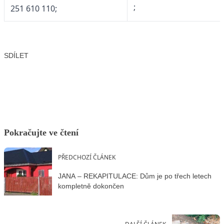
;
251 610 110;
SDÍLET
Facebook
X
LinkedIn
Email
Pokračujte ve čtení
PŘEDCHOZÍ ČLÁNEK
JANA – REKAPITULACE: Dům je po třech letech
kompletně dokončen