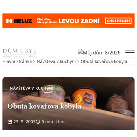
Skip to content
Men
Hlavní stránka
>
Návštěva v kuchyni
> Obutá kovářova kobyla
Zpět na Návštěva v kuchyni
NÁVŠTĚVA V KUCHYNI
Obutá kovářova kobyla
23. 8. 2007
5 min. čtení