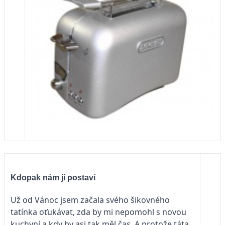
Kdopak nám ji postaví
Už od Vánoc jsem začala svého šikovného
tatínka oťukávat, zda by mi nepomohl s novou
kuchyní a kdy by asi tak měl čas. A protože táta