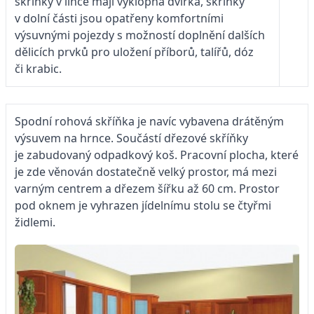
skříňky v lince mají výklopná dvířka, skříňky
v dolní části jsou opatřeny komfortními
výsuvnými pojezdy s možností doplnění dalších
dělicích prvků pro uložení příborů, talířů, dóz
či krabic.
Spodní rohová skříňka je navíc vybavena drátěným
výsuvem na hrnce. Součástí dřezové skříňky
je zabudovaný odpadkový koš. Pracovní plocha, které
je zde věnován dostatečně velký prostor, má mezi
varným centrem a dřezem šířku až 60 cm. Prostor
pod oknem je vyhrazen jídelnímu stolu se čtyřmi
židlemi.