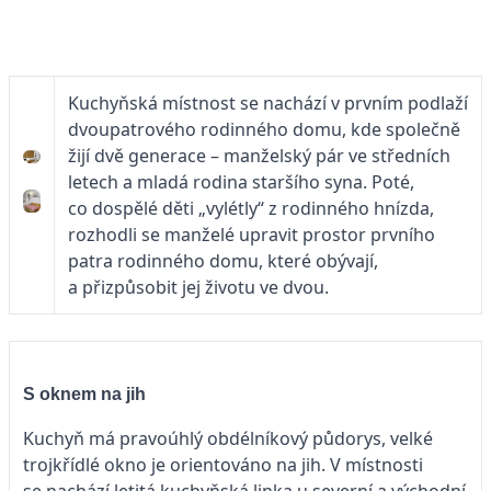
Kuchyňská místnost se nachází v prvním podlaží
dvoupatrového rodinného domu, kde společně
žijí dvě generace – manželský pár ve středních
letech a mladá rodina staršího syna. Poté,
co dospělé děti „vylétly“ z rodinného hnízda,
rozhodli se manželé upravit prostor prvního
patra rodinného domu, které obývají,
a přizpůsobit jej životu ve dvou.
S oknem na jih
Kuchyň má pravoúhlý obdélníkový půdorys, velké
trojkřídlé okno je orientováno na jih. V místnosti
se nachází letitá kuchyňská linka u severní a východní