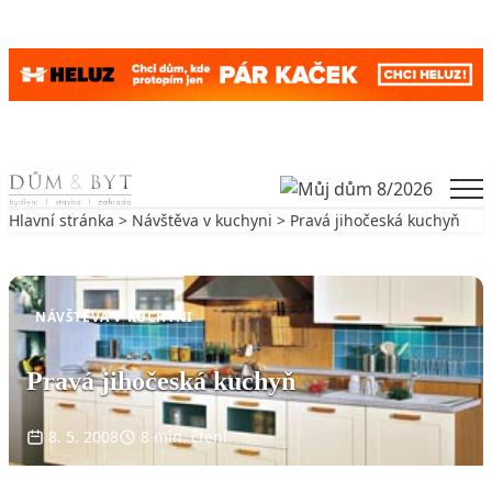
Skip to content
Men
Hlavní stránka
>
Návštěva v kuchyni
> Pravá jihočeská kuchyň
Zpět na Návštěva v kuchyni
NÁVŠTĚVA V KUCHYNI
Pravá jihočeská kuchyň
8. 5. 2008
8 min. čtení