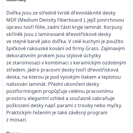
Dvířka jsou ze středně tvrdé dřevovláknité desky
MDF (Medium Density Fiberboard ), jejíž povrchovou
úpravu tvoří fólie, zadní části kryje laminát. Korpusy
skříněk jsou z laminované dřevotřískové desky
ve stejné barvě jako dvířka. V celé kuchyni je použito
špičkové rakouské kování od firmy Grass. Zajímavým
dekorativním prvkem jsou stylové úchytky
ze staromosazi v kombinaci s keramickým ozdobným
středem. Jádro pracovní desky tvoří dřevotřísková
deska, na kterou je pod vysokým tlakem a teplotou
nalisován laminát. Přední ukončení desky
postformingem propůjčuje celému pracovnímu
prostoru elegantní vzhled a současně zabraňuje
poškození desky např. parami z trouby nebo myčky.
Praktickým řešením je také závěsný program
z mosazi.