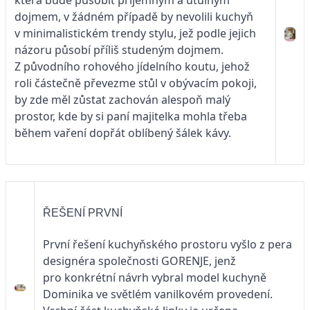
která bude působit příjemným a útulným
dojmem, v žádném případě by nevolili kuchyň
v minimalistickém trendy stylu, jež podle jejich
názoru působí příliš studeným dojmem.
Z původního rohového jídelního koutu, jehož
roli částečně převezme stůl v obývacím pokoji,
by zde měl zůstat zachován alespoň malý
prostor, kde by si paní majitelka mohla třeba
během vaření dopřát oblíbený šálek kávy.
ŘEŠENÍ PRVNÍ
První řešení kuchyňského prostoru vyšlo z pera
designéra společnosti GORENJE, jenž
pro konkrétní návrh vybral model kuchyně
Dominika ve světlém vanilkovém provedení.