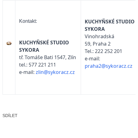
KUCHYŇSKÉ STUDIO
Kontakt:
SYKORA
Vinohradská
KUCHYŇSKÉ STUDIO
59, Praha 2
SYKORA
Tel.: 222 252 201
tř. Tomáše Bati 1547, Zlín
e-mail:
tel.: 577 221 211
praha2@sykoracz.cz
e-mail:
zlin@sykoracz.cz
SDÍLET
Facebook
X
LinkedIn
Email