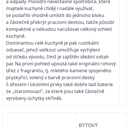
a odpady. Původní nevestavné spotřebiče, které
majitelé kuchyně chtějí i nadále využívat,
se podařilo vhodně umístit do jednoho bloku
a částečně překrýt pracovní deskou, takže působí
kompaktně a nebudou narušovat celkový vzhled
kuchyně.
Dominantou celé kuchyně je pak rustikální
odsavač, jehož velikost umožňuje vychýlení
od středu vývodu, čímž je zajištěn ideální odtah
par. Na první pohled upoutá také originální rohový
dřez z fragranitu, tj. mletého kamene spojeného
pryskyřicí, volený v barvě pracovní desky.
S dřezem i okolními prvky také dobře ladí baterie
ze „staromosazi“, ze které jsou také částečně
vyrobeny úchytky skříněk.
BYTOVÝ