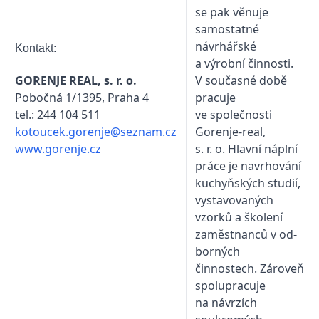
se pak věnuje
samostatné
návrhářské
Kontakt:
a výrobní činnosti.
V současné době
GORENJE REAL, s. r. o.
pracuje
Pobočná 1/1395, Praha 4
ve společnosti
tel.: 244 104 511
Gorenje-real,
kotoucek.gorenje@seznam.cz
s. r. o. Hlavní náplní
www.gorenje.cz
práce je navrhování
kuchyňských studií,
vystavovaných
vzorků a školení
zaměstnanců v od-
borných
činnostech. Zároveň
spolupracuje
na návrzích