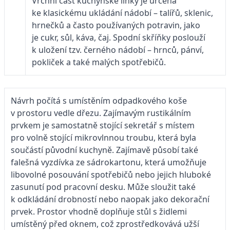
Vrchní část kuchyňské linky je určena
ke klasickému ukládání nádobí – talířů, sklenic,
hrnečků a často používaných potravin, jako
je cukr, sůl, káva, čaj. Spodní skříňky poslouží
k uložení tzv. černého nádobí – hrnců, pánví,
pokliček a také malých spotřebičů.
Návrh počítá s umístěním odpadkového koše
v prostoru vedle dřezu. Zajímavým rustikálním
prvkem je samostatně stojící sekretář s místem
pro volně stojící mikrovlnnou troubu, která byla
součástí původní kuchyně. Zajímavě působí také
falešná vyzdívka ze sádrokartonu, která umožňuje
libovolné posouvání spotřebičů nebo jejich hluboké
zasunutí pod pracovní desku. Může sloužit také
k odkládání drobností nebo naopak jako dekorační
prvek. Prostor vhodně doplňuje stůl s židlemi
umístěný před oknem, což zprostředkovává užší