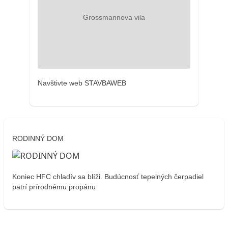
Navštivte web STAVBAWEB
RODINNÝ DOM
Koniec HFC chladív sa blíži. Budúcnosť tepelných čerpadiel
patrí prírodnému propánu