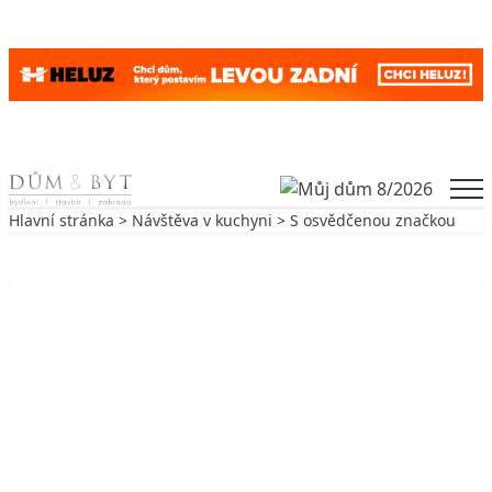
Skip to content
Men
Hlavní stránka
>
Návštěva v kuchyni
> S osvědčenou značkou
Zpět na Návštěva v kuchyni
NÁVŠTĚVA V KUCHYNI
S osvědčenou značkou
4. 6. 2003
3 min. čtení