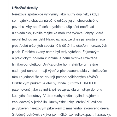
Užitečné detaily
Nerezové spotřebiče vyplynuly jako nutný doplněk, i když
se majitelka obávala náročné údržby jejich choulostivého
povrchu. Aby se předešlo rychlému ušpinění například
u chladničky, zvolila majitelka mohutné tyčové úchyty, které
nepřehlédnou ani děti! Navíc uznala, že dnes již existuje řada
prostředků určených speciálně k čištění a ošetření nerezových
ploch. Problém zvaný nerez byl tedy vyřešen. Zajímavým
a praktickým prvkem kuchyně je horní skříňka uzavřená
hliníkovou roletkou. Dvířka druhé horní skříňky umístěné
nad mycí centrum mají výplň z pískovaného skla v hliníkovém
rámu a jednoduše se otvírají pomocí výklopných závěsů.
Praktickým prvkem je otočný rondel (u firmy EUROHOF
patentovaný jako cylindr), jež se zpravidla umisťuje do rohu
kuchyňské sestavy. V této kuchyni však cylindr najdeme
zabudovaný v jedné linii kuchyňské linky. Vrchní díl cylindru
je vybaven nářezovým prkénkem z masivního javorového dřeva.
Středový ostrůvek skrývá jak mělké, tak velkokapacitní zásuvky,