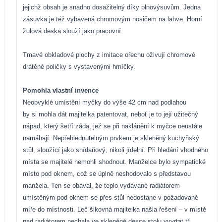
jejichž obsah je snadno dosažitelný díky plnovýsuvům. Jedna
zásuvka je též vybavená chromovým nosičem na lahve. Horní
žulová deska slouží jako pracovní.
Tmavé obkladové plochy z imitace ořechu oživují chromové
drátěné poličky s vystavenými hrníčky.
Pomohla vlastní invence
Neobvyklé umístění myčky do výše 42 cm nad podlahou
by si mohla dát majitelka patentovat, neboť je to její užitečný
nápad, který šetří záda, jež se při naklánění k myčce neustále
namáhají. Nepřehlédnutelným prvkem je skleněný kuchyňský
stůl, sloužící jako snídaňový, nikoli jídelní. Při hledání vhodného
místa se majitelé nemohli shodnout. Manželce bylo sympatické
místo pod oknem, což se úplně neshodovalo s představou
manžela. Ten se obával, že teplo vydávané radiátorem
umístěným pod oknem se přes stůl nedostane v požadované
míře do místnosti. Leč šikovná majitelka našla řešení – v místě
nad radiátorem nechala ve skleněné desce stolu vyvrtat tři