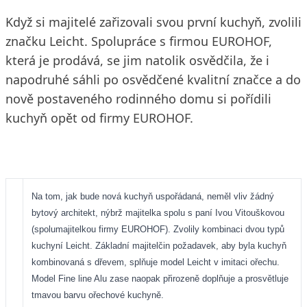
Když si majitelé zařizovali svou první kuchyň, zvolili
značku Leicht. Spolupráce s firmou EUROHOF,
která je prodává, se jim natolik osvědčila, že i
napodruhé sáhli po osvědčené kvalitní značce a do
nově postaveného rodinného domu si pořídili
kuchyň opět od firmy EUROHOF.
Na tom, jak bude nová kuchyň uspořádaná, neměl vliv žádný
bytový architekt, nýbrž majitelka spolu s paní Ivou Vitouškovou
(spolumajitelkou firmy EUROHOF). Zvolily kombinaci dvou typů
kuchyní Leicht. Základní majitelčin požadavek, aby byla kuchyň
kombinovaná s dřevem, splňuje model Leicht v imitaci ořechu.
Model Fine line Alu zase naopak přirozeně doplňuje a prosvětluje
tmavou barvu ořechové kuchyně.