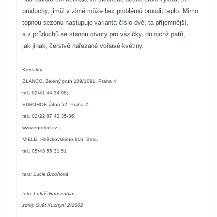
průduchy, jimiž v zimě může bez problémů proudit teplo. Mimo
topnou sezonu nastupuje varianta číslo dvě, ta příjemnější,
a z průduchů se stanou otvory pro vázičky, do nichž patří,
jak jinak, čerstvě nařezané voňavé květiny.
Kontakty:
BLANCO, Zelený pruh 109/1091, Praha 4,
tel.: 02/41 44 34 98;
EUROHOF, Žitná 52, Praha 2,
tel.: 02/22 87 42 35-36,
www.eurohof.cz
;
MIELE, Hněvkovského 81b, Brno,
tel.: 05/43 55 31 51
text: Lucie Brzoňová
foto: Lukáš Hausenblas
zdroj: Svět Kuchyní 2/2002