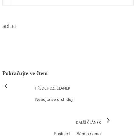
SDÍLET
Facebook
X
LinkedIn
Email
Pokračujte ve čtení
PŘEDCHOZÍ ČLÁNEK
Nebojte se orchidejí
DALŠÍ ČLÁNEK
Postele II – Sám a sama