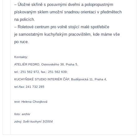
– Úložné skříně s posuvnými dveřmi a polopropustným
pískovaným sklem umožní snadnou orientaci v předmětech
na policích.
– Roletové centrum pro volně stojící malé spotřebiče
je samostatným kuchyňským pracovištěm, kde máme vše
po ruce.
Kontakty:
ATELIÉR PEDRO, Ostrovského 36, Praha 5,
tel.: 251 562 972, fax.: 251 562 639;
KUCHYŇSKÉ STUDIO INTERIÉR ČÁP, Budějovická 11, Praha 4,
tel./fax: 241 732 285
text: Helena Chvojková
foto: archiv
zdroj: Svět kuchyní 3/2004