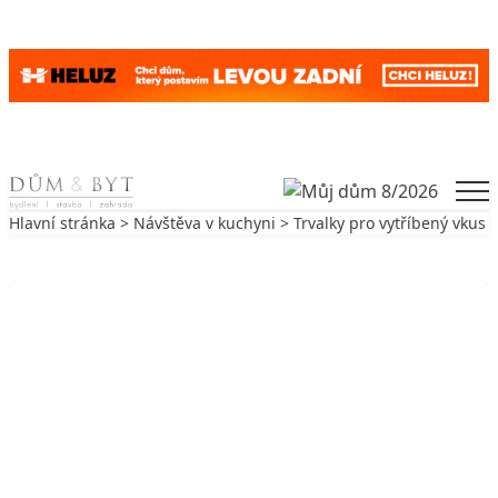
Skip to content
Men
Hlavní stránka
>
Návštěva v kuchyni
> Trvalky pro vytříbený vkus
Zpět na Návštěva v kuchyni
NÁVŠTĚVA V KUCHYNI
Trvalky pro vytříbený vkus
23. 7. 2005
3 min. čtení