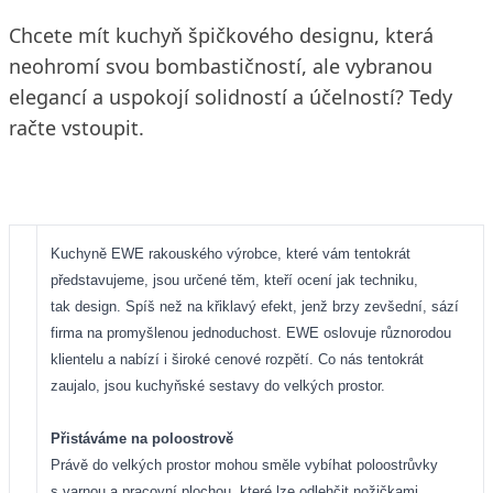
Chcete mít kuchyň špičkového designu, která
neohromí svou bombastičností, ale vybranou
elegancí a uspokojí solidností a účelností? Tedy
račte vstoupit.
Kuchyně EWE rakouského výrobce, které vám tentokrát
představujeme, jsou určené těm, kteří ocení jak techniku,
tak design. Spíš než na křiklavý efekt, jenž brzy zevšední, sází
firma na promyšlenou jednoduchost. EWE oslovuje různorodou
klientelu a nabízí i široké cenové rozpětí. Co nás tentokrát
zaujalo, jsou kuchyňské sestavy do velkých prostor.
Přistáváme na poloostrově
Právě do velkých prostor mohou směle vybíhat poloostrůvky
s varnou a pracovní plochou, které lze odlehčit nožičkami.