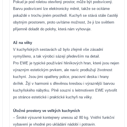
Pokud je pod roletou otevřený prostor, může být podsvícený.
Barvu podsvícení lze elektronicky měnit, takže se ocitáme
pokaždé v trochu jiném prostředí. Kuchyň se stává stále častěji
obytným prostorem, proto uvítáme možnost, že ji lze světlem
příjemně doladit do polohy, která nám vyhovuje.
Až na věky
V kuchyňských sestavách už bylo zřejmě vše zásadní
vymyšleno, a tak výrobci sázejí především na detail.
Pro EWE je typické používání hliníkových hran, které jsou nejen
výrazným estetickým prvkem, ale navíc prodlužují životnost
kuchyní. Jsou jimi opatřeny police, pracovní deska i hrany
dvířek. Žijí v harmonii s dřevěnou kresbou i výraznější barvou
kuchyňského nábytku. Plně souzní s leitmotivem EWE vytvořit
po stránce estetické i praktické kuchyň na věky.
Úložné prostory ve velkých kuchyních
– Široké výsuvné kontejnery unesou až 80 kg. Vnitřní funkční
vybavení je vhodné pro ukládání nádobí i potravin.