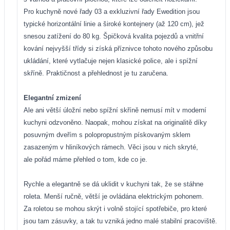
Pro kuchyně nové řady 03 a exkluzivní řady Ewedition jsou
typické horizontální linie a široké kontejnery (až 120 cm), jež
snesou zatížení do 80 kg. Špičková kvalita pojezdů a vnitřní
kování nejvyšší třídy si získá příznivce tohoto nového způsobu
ukládání, které vytlačuje nejen klasické police, ale i spížní
skříně. Praktičnost a přehlednost je tu zaručena.
Elegantní zmizení
Ale ani větší úložní nebo spížní skříně nemusí mít v moderní
kuchyni odzvoněno. Naopak, mohou získat na originalitě díky
posuvným dveřím s polopropustným pískovaným sklem
zasazeným v hliníkových rámech. Věci jsou v nich skryté,
ale pořád máme přehled o tom, kde co je.
Rychle a elegantně se dá uklidit v kuchyni tak, že se stáhne
roleta. Menší ručně, větší je ovládána elektrickým pohonem.
Za roletou se mohou skrýt i volně stojící spotřebiče, pro které
jsou tam zásuvky, a tak tu vzniká jedno malé stabilní pracoviště.