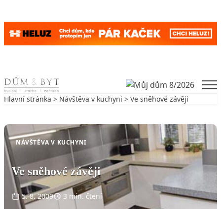
Skip to content
Men
Hlavní stránka
>
Návštěva v kuchyni
> Ve sněhové závěji
Zpět na Návštěva v kuchyni
NÁVŠTĚVA V KUCHYNI
Ve sněhové závěji
5. 8. 2009
3 min. čtení