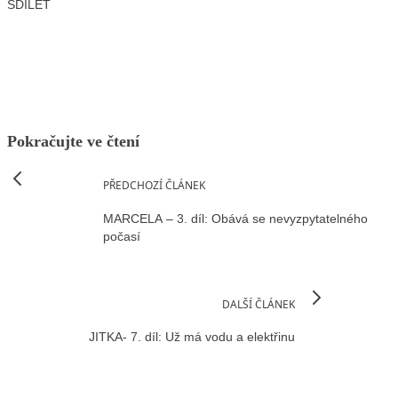
SDÍLET
Facebook
X
LinkedIn
Email
Pokračujte ve čtení
PŘEDCHOZÍ ČLÁNEK
MARCELA – 3. díl: Obává se nevyzpytatelného
počasí
DALŠÍ ČLÁNEK
JITKA- 7. díl: Už má vodu a elektřinu