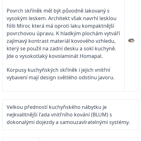
Povrch skříněk měl být původně lakovaný s
vysokým leskem. Architekt však navrhl lesklou
fólii Miror, která má oproti laku kompaktnější
povrchovou úpravu. K hladkým plochám vytváří
zajímavý kontrast materiál kovového vzhledu,
který se použil na zadní desku a sokl kuchyně.
Jde o vysokotlaký kovolaminát Homapal.
Korpusy kuchyňských skříněk i jejich vnitřní
vybavení mají design světlého odstínu javoru.
Velkou předností kuchyňského nábytku je
nejkvalitnější řada vnitřního kování (BLUM) s
dokonalými dojezdy a samouzavíratelnými systémy.