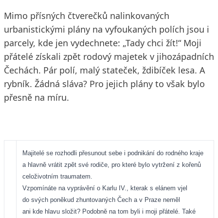
Mimo přísných čtverečků nalinkovaných
urbanistickými plány na vyfoukaných polích jsou i
parcely, kde jen vydechnete: „Tady chci žít!“ Moji
přátelé získali zpět rodový majetek v jihozápadních
Čechách. Pár polí, malý stateček, ždibíček lesa. A
rybník. Žádná sláva? Pro jejich plány to však bylo
přesně na míru.
Majitelé se rozhodli přesunout sebe i podnikání do rodného kraje
a hlavně vrátit zpět své rodiče, pro které bylo vytržení z kořenů
celoživotním traumatem.
Vzpomínáte na vyprávění o Karlu IV., kterak s elánem vjel
do svých poněkud zhuntovaných Čech a v Praze neměl
ani kde hlavu složit? Podobně na tom byli i moji přátelé. Také