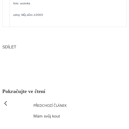
foto: autorka
zdroj: Můj dům 1/2003
SDÍLET
Facebook
X
LinkedIn
Email
Pokračujte ve čtení
PŘEDCHOZÍ ČLÁNEK
Mám svůj kout