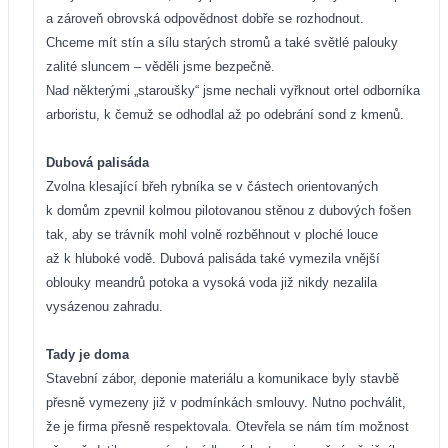
a zároveň obrovská odpovědnost dobře se rozhodnout.
Chceme mít stín a sílu starých stromů a také světlé palouky
zalité sluncem – věděli jsme bezpečně.
Nad některými „staroušky“ jsme nechali vyřknout ortel odborníka
arboristu, k čemuž se odhodlal až po odebrání sond z kmenů.
Dubová palisáda
Zvolna klesající břeh rybníka se v částech orientovaných
k domům zpevnil kolmou pilotovanou stěnou z dubových fošen
tak, aby se trávník mohl volně rozběhnout v ploché louce
až k hluboké vodě. Dubová palisáda také vymezila vnější
oblouky meandrů potoka a vysoká voda již nikdy nezalila
vysázenou zahradu.
Tady je doma
Stavební zábor, deponie materiálu a komunikace byly stavbě
přesně vymezeny již v podmínkách smlouvy. Nutno pochválit,
že je firma přesně respektovala. Otevřela se nám tím možnost