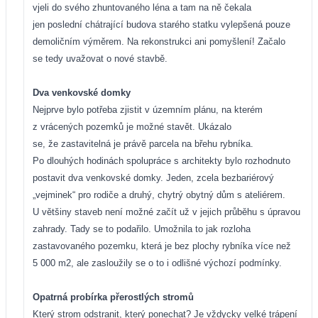
vjeli do svého zhuntovaného léna a tam na ně čekala
jen poslední chátrající budova starého statku vylepšená pouze
demoličním výměrem. Na rekonstrukci ani pomyšlení! Začalo
se tedy uvažovat o nové stavbě.
Dva venkovské domky
Nejprve bylo potřeba zjistit v územním plánu, na kterém
z vrácených pozemků je možné stavět. Ukázalo
se, že zastavitelná je právě parcela na břehu rybníka.
Po dlouhých hodinách spolupráce s architekty bylo rozhodnuto
postavit dva venkovské domky. Jeden, zcela bezbariérový
„vejminek“ pro rodiče a druhý, chytrý obytný dům s ateliérem.
U většiny staveb není možné začít už v jejich průběhu s úpravou
zahrady. Tady se to podařilo. Umožnila to jak rozloha
zastavovaného pozemku, která je bez plochy rybníka více než
5 000 m2, ale zasloužily se o to i odlišné výchozí podmínky.
Opatrná probírka přerostlých stromů
Který strom odstranit, který ponechat? Je vždycky velké trápení