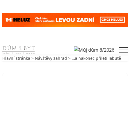
Skip to content
Men
Hlavní stránka
>
Návštěvy zahrad
> …a nakonec přiletí labutě
Zpět na Návštěvy zahrad
NÁVŠTĚVY ZAHRAD
…a nakonec přiletí labutě
21. 2. 2003
3 min. čtení