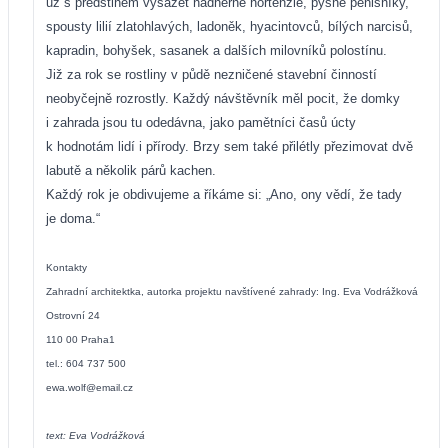
už s předstihem vysázet nádherné hortenzie, pyšné pěnišníky,
spousty lilií zlatohlavých, ladoněk, hyacintovců, bílých narcisů,
kapradin, bohyšek, sasanek a dalších milovníků polostínu.
Již za rok se rostliny v půdě nezničené stavební činností
neobyčejně rozrostly. Každý návštěvník měl pocit, že domky
i zahrada jsou tu odedávna, jako pamětníci časů úcty
k hodnotám lidí i přírody. Brzy sem také přilétly přezimovat dvě
labutě a několik párů kachen.
Každý rok je obdivujeme a říkáme si: „Ano, ony vědí, že tady
je doma.“
Kontakty
Zahradní architektka, autorka projektu navštívené zahrady: Ing. Eva Vodrážková
Ostrovní 24
110 00 Praha1
tel.: 604 737 500
ewa.wolf@email.cz
text: Eva Vodrážková