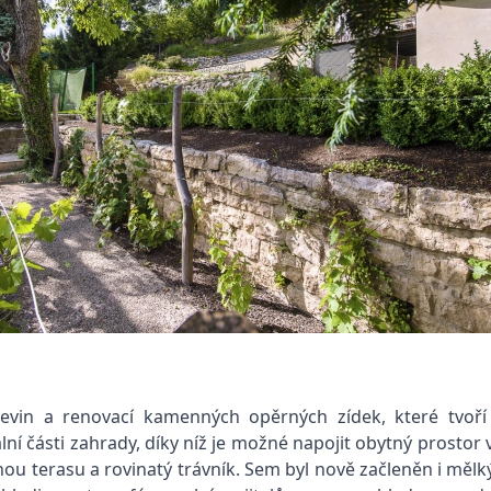
evin a renovací kamenných opěrných zídek, které tvoří
rální části zahrady, díky níž je možné napojit obytný prost
nou terasu a rovinatý trávník. Sem byl nově začleněn i mě