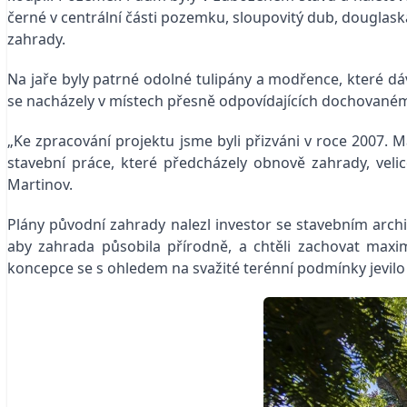
černé v centrální části pozemku, sloupovitý dub, douglaska 
zahrady.
Na jaře byly patrné odolné tulipány a modřence, které dáv
se nacházely v místech přesně odpovídajících dochovaném
„Ke zpracování projektu jsme byli přizváni v roce 2007. Ma
stavební práce, které předcházely obnově zahrady, vel
Martinov.
Plány původní zahrady nalezl investor se stavebním archit
aby zahrada působila přírodně, a chtěli zachovat maxim
koncepce se s ohledem na svažité terénní podmínky jevilo j