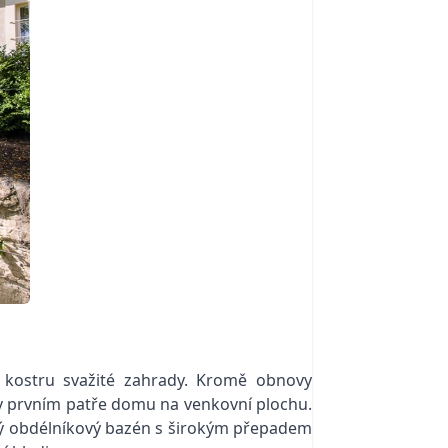
 kostru svažité zahrady. Kromě obnovy
or v prvním patře domu na venkovní plochu.
lký obdélníkový bazén s širokým přepadem