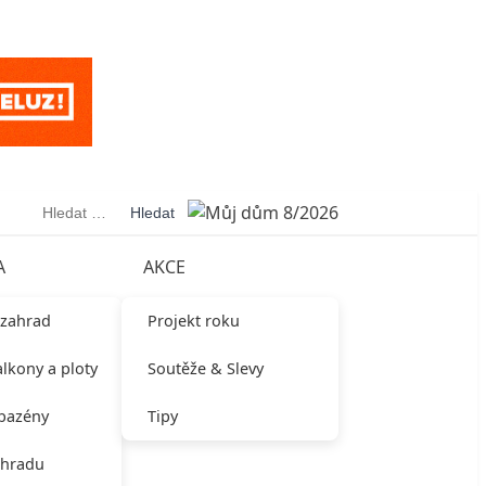
Vyhledávání
A
AKCE
 zahrad
Projekt roku
alkony a ploty
Soutěže & Slevy
 bazény
Tipy
ahradu