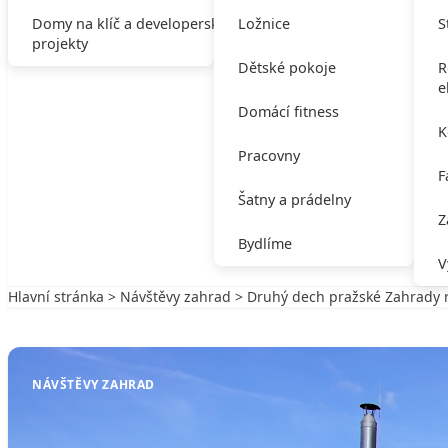
Domy na klíč a developerské
Ložnice
S
projekty
Dětské pokoje
R
e
Domácí fitness
K
Pracovny
F
Šatny a prádelny
Z
Bydlíme
V
Hlavní stránka
>
Návštěvy zahrad
> Druhý dech pražské Zahrady 
Zpět na Návštěvy zahrad
NÁVŠTĚVY ZAHRAD