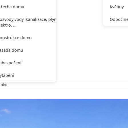
třecha domu
Květiny
ozvody vody, kanalizace, plynu,
Odpočine
lektro, …
onstrukce domu
asáda domu
abezpečení
ytápění
roku