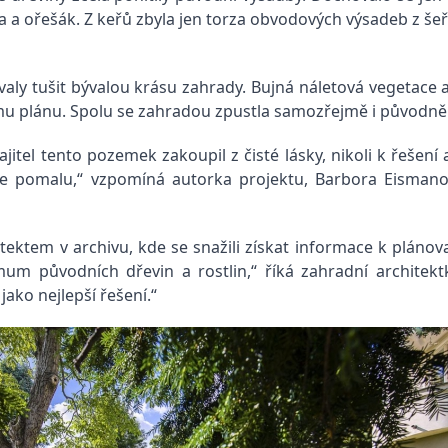
a ořešák. Z keřů zbyla jen torza obvodových výsadeb z šeříků
aly tušit bývalou krásu zahrady. Bujná náletová vegetace a
u plánu. Spolu se zahradou zpustla samozřejmě i původně 
jitel tento pozemek zakoupil z čisté lásky, nikoli k řešení
ice pomalu,“ vzpomíná autorka projektu, Barbora Eismano
ektem v archivu, kde se snažili získat informace k plánova
um původních dřevin a rostlin,“ říká zahradní architekt
ako nejlepší řešení.“