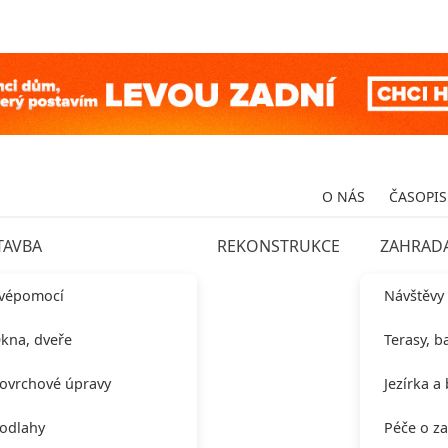
O NÁS
ČASOPIS
TAVBA
REKONSTRUKCE
ZAHRAD
vépomocí
Návštěvy
kna, dveře
Terasy, b
ovrchové úpravy
Jezírka a
odlahy
Péče o z