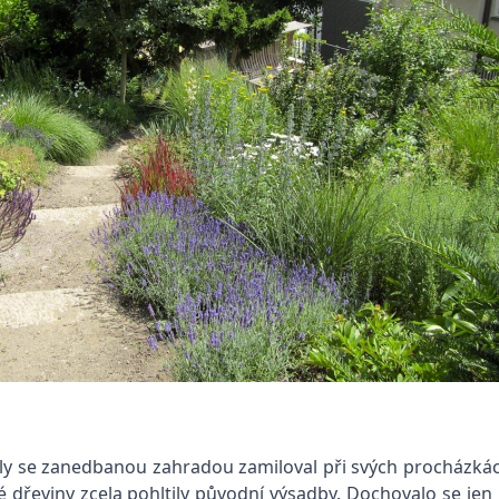
 vily se zanedbanou zahradou zamiloval při svých procházkác
dřeviny zcela pohltily původní výsadby. Dochovalo se jen 