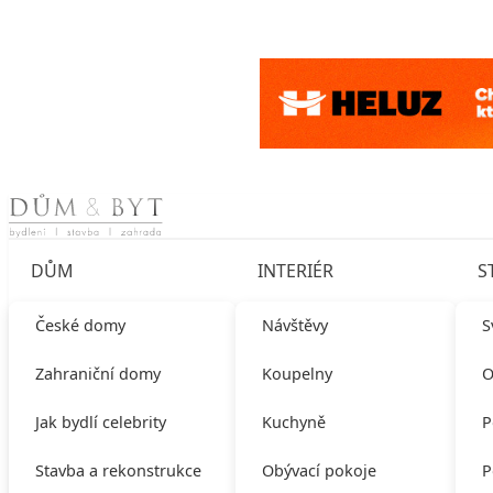
Skip to content
DŮM
INTERIÉR
S
České domy
Návštěvy
S
Zahraniční domy
Koupelny
O
Jak bydlí celebrity
Kuchyně
P
Stavba a rekonstrukce
Obývací pokoje
P