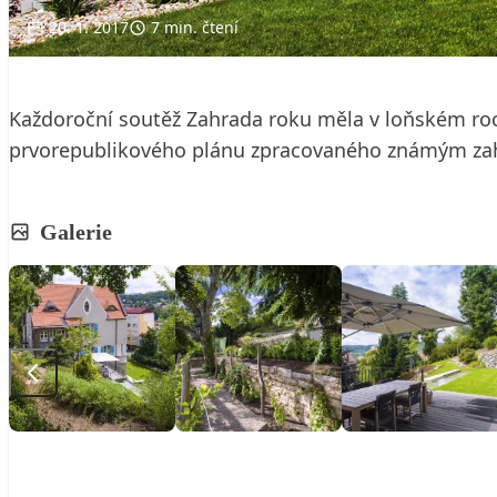
20. 1. 2017
7 min. čtení
Každoroční soutěž Zahrada roku měla v loňském roc
prvorepublikového plánu zpracovaného známým zah
Galerie