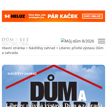
Skip to content
Men
Hlavní stránka
>
Návštěvy zahrad
> Liberec přivítá výstavu Dům
a zahrada
Zpět na Návštěvy zahrad
NÁVŠTĚVY ZAHRAD
Liberec přivítá výstavu Dům a zahrada