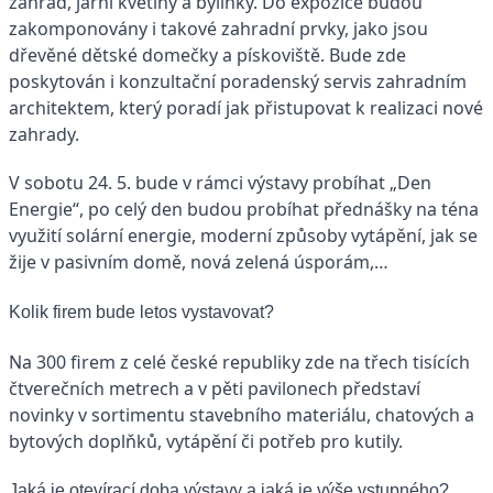
zahrad, jarní květiny a bylinky. Do expozice budou
zakomponovány i takové zahradní prvky, jako jsou
dřevěné dětské domečky a pískoviště. Bude zde
poskytován i konzultační poradenský servis zahradním
architektem, který poradí jak přistupovat k realizaci nové
zahrady.
V sobotu 24. 5. bude v rámci výstavy probíhat „Den
Energie“, po celý den budou probíhat přednášky na téna
využití solární energie, moderní způsoby vytápění, jak se
žije v pasivním domě, nová zelená úsporám,…
Kolik firem bude letos vystavovat?
Na 300 firem z celé české republiky zde na třech tisících
čtverečních metrech a v pěti pavilonech představí
novinky v sortimentu stavebního materiálu, chatových a
bytových doplňků, vytápění či potřeb pro kutily.
Jaká je otevírací doba výstavy a jaká je výše vstupného?