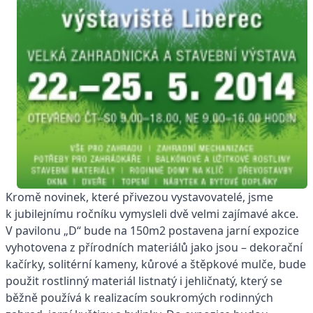
Kromě novinek, které přivezou vystavovatelé, jsme
k jubilejnímu ročníku vymysleli dvě velmi zajímavé akce.
V pavilonu „D“ bude na 150m2 postavena jarní expozice
vyhotovena z přírodních materiálů jako jsou – dekorační
kačírky, solitérní kameny, kůrové a štěpkové mulče, bude
použit rostlinný materiál listnatý i jehličnatý, který se
běžně používá k realizacím soukromých rodinných