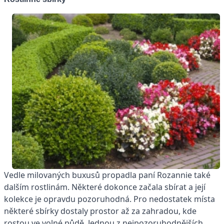
Vedle milovaných buxusů propadla paní Rozannie také
dalším rostlinám. Některé dokonce začala sbírat a její
kolekce je opravdu pozoruhodná. Pro nedostatek místa
některé sbírky dostaly prostor až za zahradou, kde
rostou ve volné půdě. Jednou z nejpozoruhodnějších