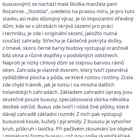
buxusovým) se nachází malá školka manžela paní
Rozannie. „Stodola“, uvedeno na pravou míru, je pro tuto
stavbu asi málo důstojný výraz. Je to impozantní dřevěný
dům, kde se v útrobách skrývá zázemí pro práci
i techniku, je zde i originální sezení, jakožto nutná
součást zahrady. Střecha je částečně pokryta došky,
z tmavé, skoro černé barvy budovy vystupují oranžově
bílá okna a různé doplňky v podobných odstínech.
Naproti je nízký cihlový dům se stejnou barvou rámů
oken. Zahrada je vlastně dvorem, který tvoří zpevněná
vydlážděná plocha a půda, ve které rostou rostliny. Zcela
zde chybí trávník, jak je tomu i na mnoha dalších
holandských zahradách. Základem zahradní úpravy jsou
skutečně pouze buxusy, specializovaná sbírka několika
desítek odrůd. Buxus zde tvoří i nízké živé plůtky, které
dávají zahradě základní rozměr. Z nich pak vystupují
buxusové koule, kužely i pyramidy. Z buxusu je vytvořen
kruh, půlkruh i lavička. Při pečlivém zkoumání lze objevit
i miniaturní formy buxusu, což jsou spíše skalničkářské