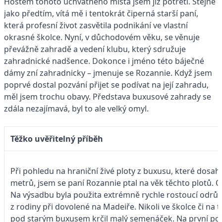
Hostem tohoto úchvatného místa jsem již potřetí. Stejně
jako předtím, vítá mě i tentokrát čiperná starší paní,
která profesní život zasvětila podnikání ve vlastní
okrasné školce. Nyní, v důchodovém věku, se věnuje
převážně zahradě a vedení klubu, který sdružuje
zahradnické nadšence. Dokonce i jméno této báječné
dámy zní zahradnicky – jmenuje se Rozannie. Když jsem
poprvé dostal pozvání přijet se podívat na její zahradu,
měl jsem trochu obavy. Představa buxusové zahrady se
zdála nezajímavá, byl to ale velký omyl.
Těžko uvěřitelný příběh
Při pohledu na hraniční živé ploty z buxusu, které dosa
metrů, jsem se paní Rozannie ptal na věk těchto plotů. 
Na výsadbu byla použita extrémně rychle rostoucí odrůda
z rodiny při dovolené na Madeiře. Nikoli ve školce či na tr
pod starým buxusem krčil malý semenáček. Na první po