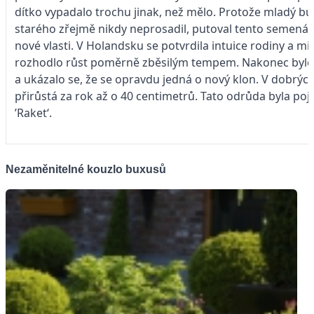
dítko vypadalo trochu jinak, než mělo. Protože mladý bu
starého zřejmě nikdy neprosadil, putoval tento semenáč
nové vlasti. V Holandsku se potvrdila intuice rodiny a m
rozhodlo růst poměrně zběsilým tempem. Nakonec byl
a ukázalo se, že se opravdu jedná o nový klon. V dobr
přirůstá za rok až o 40 centimetrů. Tato odrůda byla poj
’Raket‘.
Nezaměnitelné kouzlo buxusů