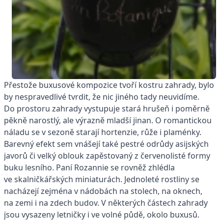
Přestože buxusové kompozice tvoří kostru zahrady, bylo
by nespravedlivé tvrdit, že nic jiného tady neuvidíme.
Do prostoru zahrady vystupuje stará hrušeň i poměrně
pěkně narostlý, ale výrazně mladší jinan. O romantickou
náladu se v sezoně starají hortenzie, růže i plaménky.
Barevný efekt sem vnášejí také pestré odrůdy asijských
javorů či velký oblouk zapěstovaný z červenolisté formy
buku lesního. Paní Rozannie se rovněž zhlédla
ve skalničkářských miniaturách. Jednoleté rostliny se
nacházejí zejména v nádobách na stolech, na oknech,
na zemi i na zdech budov. V některých částech zahrady
jsou vysazeny letničky i ve volné půdě, okolo buxusů.