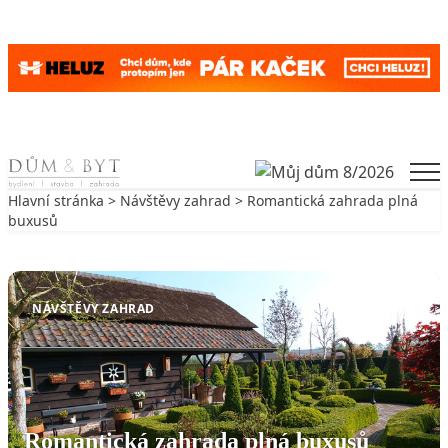
Skip to content
Men
Hlavní stránka
>
Návštěvy zahrad
> Romantická zahrada plná
buxusů
Zpět na Návštěvy zahrad
NÁVŠTĚVY ZAHRAD
Romantická zahrada plná buxusů