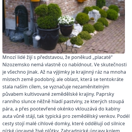
M
nozí lidé žijí s představou, že poněkud „placaté“
Nizozemsko nemá vlastně co nabídnout. Ve skutečnosti
je všechno jinak. Až na výjimky je krajinný ráz na mnoha
místech země podobný, ale oblast, která se tentokráte
stala naším cílem, se vyznačuje nezaměnitelným
půvabem kultivované zemědělské krajiny. Paprsky
ranního slunce něžně hladí pastviny, ze kterých stoupá
pára, a přes pootevřené okénko vklouzává do kabiny
auta vůně stájí, tak typická pro zemědělský venkov. Podél
cesty stojí malé cihlové domky, které oddělují od silnice
nízké úpravné živé plůtky. Zahradnické úpravy kolem