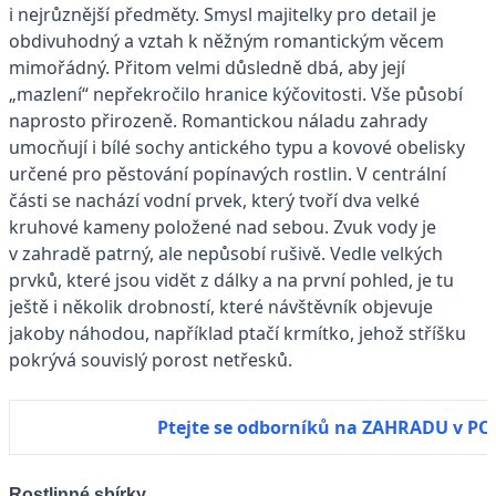
i nejrůznější předměty. Smysl majitelky pro detail je
obdivuhodný a vztah k něžným romantickým věcem
mimořádný. Přitom velmi důsledně dbá, aby její
„mazlení“ nepřekročilo hranice kýčovitosti. Vše působí
naprosto přirozeně. Romantickou náladu zahrady
umocňují i bílé sochy antického typu a kovové obelisky
určené pro pěstování popínavých rostlin. V centrální
části se nachází vodní prvek, který tvoří dva velké
kruhové kameny položené nad sebou. Zvuk vody je
v zahradě patrný, ale nepůsobí rušivě. Vedle velkých
prvků, které jsou vidět z dálky a na první pohled, je tu
ještě i několik drobností, které návštěvník objevuje
jakoby náhodou, například ptačí krmítko, jehož stříšku
pokrývá souvislý porost netřesků.
Ptejte se odborníků na ZAHRADU v P
Rostlinné sbírky