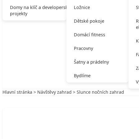
Domy na klíč a developerské
Ložnice
S
projekty
Dětské pokoje
R
e
Domácí fitness
K
Pracovny
F
Šatny a prádelny
Z
Bydlíme
V
Hlavní stránka
>
Návštěvy zahrad
> Slunce nočních zahrad
Zpět na Návštěvy zahrad
NÁVŠTĚVY ZAHRAD
Slunce nočních zahrad