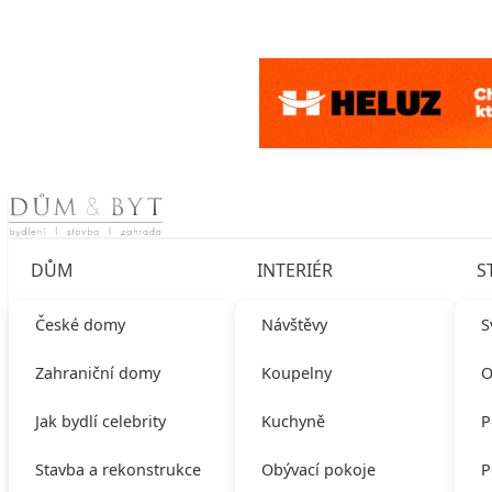
Skip to content
DŮM
INTERIÉR
S
České domy
Návštěvy
S
Zahraniční domy
Koupelny
O
Jak bydlí celebrity
Kuchyně
P
Stavba a rekonstrukce
Obývací pokoje
P