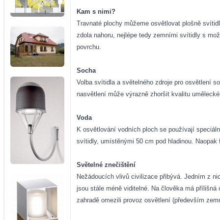
Kam s nimi?
Travnaté plochy můžeme osvětlovat plošně svítid
zdola nahoru, nejlépe tedy zemními svítidly s mož
povrchu.
Socha
Volba svítidla a světelného zdroje pro osvětlení 
nasvětlení může výrazně zhoršit kvalitu umělecké
Voda
K osvětlování vodních ploch se používají speciáln
svítidly, umístěnými 50 cm pod hladinou. Naopak 
Světelné znečištění
Nežádoucích vlivů civilizace přibývá. Jedním z n
jsou stále méně viditelné. Na člověka má přílišná 
zahradě omezili provoz osvětlení (především zemní