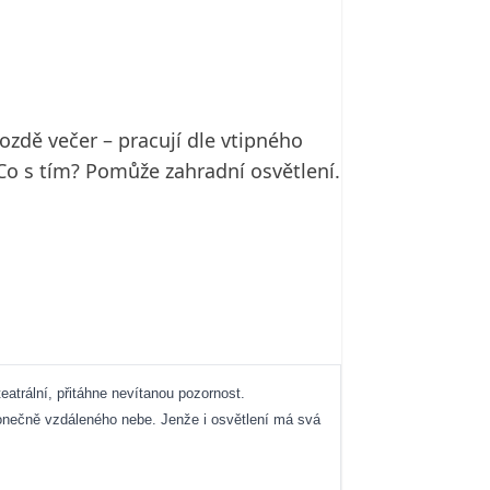
zdě večer – pracují dle vtipného
 Co s tím? Pomůže zahradní osvětlení.
eatrální, přitáhne nevítanou pozornost.
ekonečně vzdáleného nebe. Jenže i osvětlení má svá