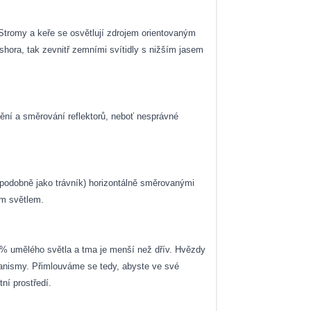
Stromy a keře se osvětlují zdrojem orientovaným
shora, tak zevnitř zemními svítidly s nižším jasem
tění a směrování reflektorů, neboť nesprávné
 (podobně jako trávník) horizontálně směrovanými
ým světlem.
0 % umělého světla a tma je menší než dřív. Hvězdy
organismy. Přimlouváme se tedy, abyste ve své
ní prostředí.