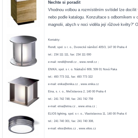
Nechte si poradit
Vhodnou volbou a rozmístěním svítidel lze docíli
nebo podle katalogu. Konzultace s odborníkem v ob
magnolii, abych v noci viděla její růžové květy?“ 
Kontakty:
Rendl, spol. s r. o., Dvorecké náměstí 405/3, 147 00 Praha 4
tel.: 234 111 111, fax: 234 111 000
e-mail:
rendl@rendl.cz
,
www.rendl.cz
;
ENIKA, spol. s r. o. Nádražní 609, 509 01 Nová Paka
tel.: 493 773 311, fax: 493 773 322
e-mail:
enika@enika.cz
,
www.enika.cz
Etna, s. r. o., Mečislavova 2, 140 00 Praha 4
tel.: 241 742 748, fax: 241 742 759
e-mail:
etna@etna.cz
,
www.etna.cz
;
ELIOS lighting, spol. s r. o., Vlastislavova 11, 140 00 Praha 4
tel.: 241 740 301, fax: 241 740 308,
e-mail:
elios@elios.cz
,
www.elios.cz