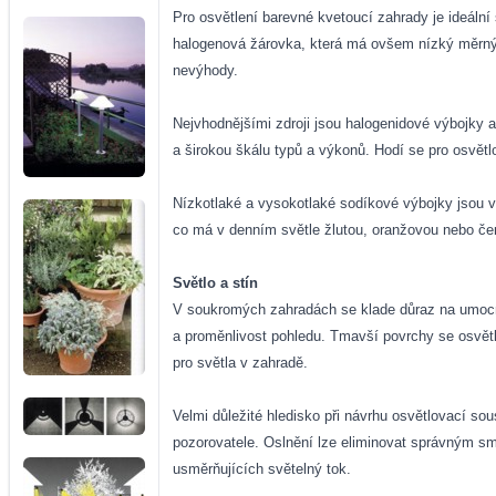
Pro osvětlení barevné kvetoucí zahrady je ideální
halogenová žárovka, která má ovšem nízký měrný výk
nevýhody.
Nejvhodnějšími zdroji jsou halogenidové výbojky a
a širokou škálu typů a výkonů. Hodí se pro osvětl
Nízkotlaké a vysokotlaké sodíkové výbojky jsou vý
co má v denním světle žlutou, oranžovou nebo červ
Světlo a stín
V soukromých zahradách se klade důraz na umocněn
a proměnlivost pohledu. Tmavší povrchy se osvětluj
pro světla v zahradě.
Velmi důležité hledisko při návrhu osvětlovací so
pozorovatele. Oslnění lze eliminovat správným sm
usměrňujících světelný tok.