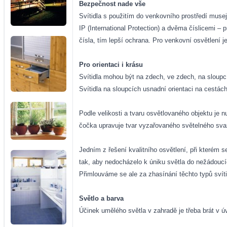
Bezpečnost nade vše
Svítidla s použitím do venkovního prostředí musejí
IP (International Protection) a dvěma číslicemi 
čísla, tím lepší ochrana. Pro venkovní osvětlení j
Pro orientaci i krásu
Svítidla mohou být na zdech, ve zdech, na sloupc
Svítidla na sloupcích usnadní orientaci na cestách
Podle velikosti a tvaru osvětlovaného objektu je 
čočka upravuje tvar vyzařovaného světelného svaz
Jedním z řešení kvalitního osvětlení, při kterém s
tak, aby nedocházelo k úniku světla do nežádoucíc
Přimlouváme se ale za zhasínání těchto typů svítid
Světlo a barva
Účinek umělého světla v zahradě je třeba brát v ú