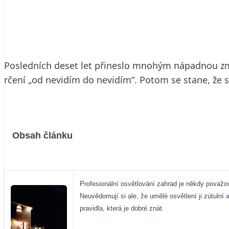
27. 8. 2004
7 min. čtení
Posledních deset let přineslo mnohým nápadnou změn
rčení „od nevidím do nevidím“. Potom se stane, že s
Obsah článku
Profesionální osvětlování zahrad je někdy považov
Neuvědomují si ale, že umělé osvětlení ji zútuln
pravidla, která je dobré znát.