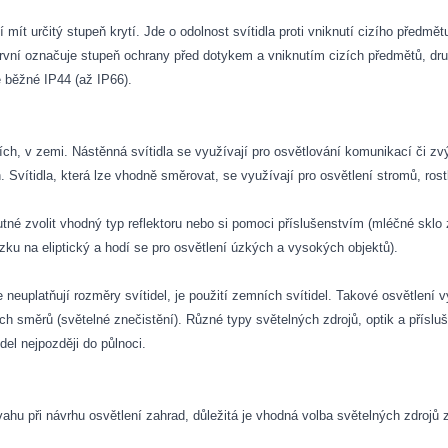
 mít určitý stupeň krytí. Jde o odolnost svítidla proti vniknutí cizího předmět
– první označuje stupeň ochrany před dotykem a vniknutím cizích předmětů, d
e běžné IP44 (až IP66).
ích, v zemi. Nástěnná svítidla se využívají pro osvětlování komunikací či zv
. Svítidla, která lze vhodně směrovat, se využívají pro osvětlení stromů, rost
nutné zvolit vhodný typ reflektoru nebo si pomoci příslušenstvím (mléčné sk
ku na eliptický a hodí se pro osvětlení úzkých a vysokých objektů).
e neuplatňují rozměry svítidel, je použití zemních svítidel. Takové osvětlen
h směrů (světelné znečistění). Různé typy světelných zdrojů, optik a příslu
el nejpozději do půlnoci.
vahu při návrhu osvětlení zahrad, důležitá je vhodná volba světelných zdrojů