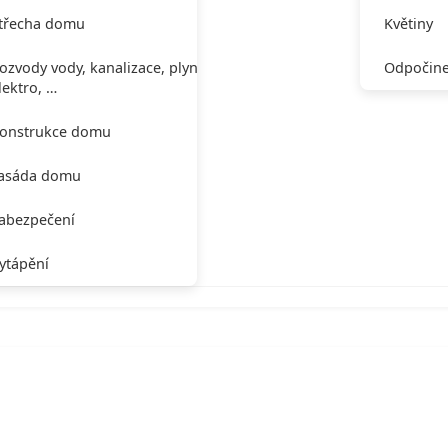
třecha domu
Květiny
ozvody vody, kanalizace, plynu,
Odpočine
lektro, …
onstrukce domu
asáda domu
abezpečení
ytápění