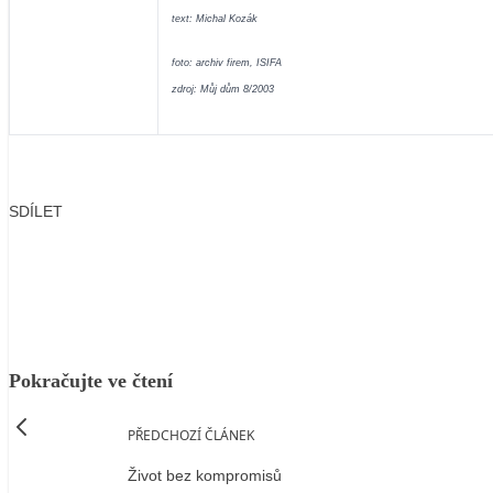
text: Michal Kozák
foto: archiv firem, ISIFA
zdroj: Můj dům 8/2003
SDÍLET
Facebook
X
LinkedIn
Email
Pokračujte ve čtení
PŘEDCHOZÍ ČLÁNEK
Život bez kompromisů