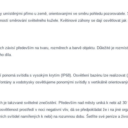
ly umístěnými přímo u země, orientovanými ve směru pohledu pozorovatele. 
ností směrování světelného kužele. Květinové záhony se dají osvětlovat jak 
soch závisí především na tvaru, rozměrech a barvě objektu. Důležité je rozmís
ho díla.
í ponorná svítidla s vysokým krytím (IP68). Osvětlení bazénu lze realizovat
fontány a vodotrysky osvětlujeme ponornými svítidly s vertikálně orientovan
ich je takzvané světelné znečistění. Především nad městy uniká k nebi až 3
osvětlenost prostředí v noci negativní vliv, dá se předpokládat že i na jiné 
ch svítidel namířených k nebi) na rozumnou dobu. Šetříte své peníze a život