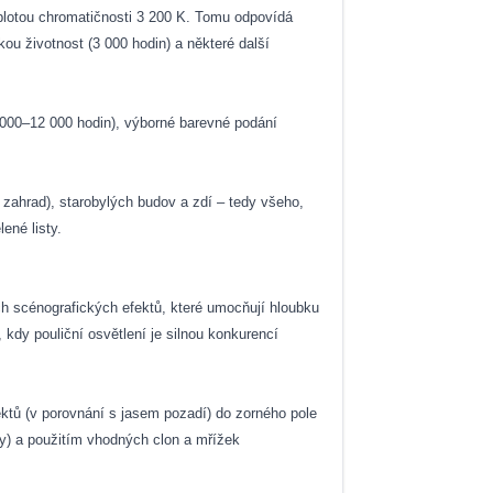
teplotou chromatičnosti 3 200 K. Tomu odpovídá
kou životnost (3 000 hodin) a některé další
6 000–12 000 hodin), výborné barevné podání
 zahrad), starobylých budov a zdí – tedy všeho,
ené listy.
ch scénografických efektů, které umocňují hloubku
 kdy pouliční osvětlení je silnou konkurencí
ektů (v porovnání s jasem pozadí) do zorného pole
y) a použitím vhodných clon a mřížek