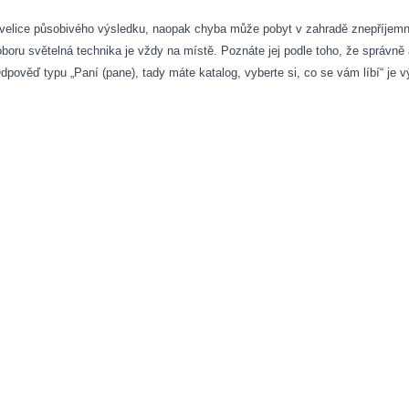
t velice působivého výsledku, naopak chyba může pobyt v zahradě znepříjemni
oru světelná technika je vždy na místě. Poznáte jej podle toho, že správně a
Odpověď typu „Paní (pane), tady máte katalog, vyberte si, co se vám líbí“ je