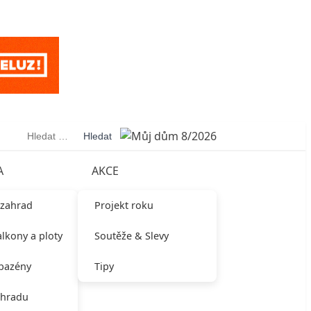
Vyhledávání
A
AKCE
 zahrad
Projekt roku
alkony a ploty
Soutěže & Slevy
 bazény
Tipy
ahradu