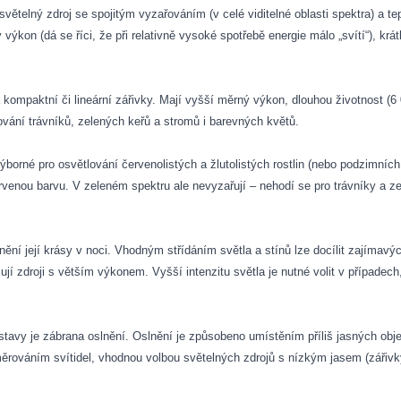
 světelný zdroj se spojitým vyzařováním (v celé viditelné oblasti spektra) a 
on (dá se říci, že při relativně vysoké spotřebě energie málo „svítí“), krát
 kompaktní či lineární zářivky. Mají vyšší měrný výkon, dlouhou životnost (
ování trávníků, zelených keřů a stromů i barevných květů.
borné pro osvětlování červenolistých a žlutolistých rostlin (nebo podzimních
enou barvu. V zeleném spektru ale nevyzařují – nehodí se pro trávníky a zel
í její krásy v noci. Vhodným střídáním světla a stínů lze docílit zajímavý
í zdroji s větším výkonem. Vyšší intenzitu světla je nutné volit v případech,
ustavy je zábrana oslnění. Oslnění je způsobeno umístěním příliš jasných obj
ěrováním svítidel, vhodnou volbou světelných zdrojů s nízkým jasem (zářivk