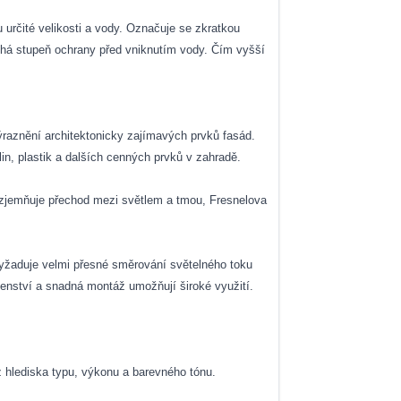
u určité velikosti a vody. Označuje se zkratkou
ruhá stupeň ochrany před vniknutím vody. Čím vyšší
ýraznění architektonicky zajímavých prvků fasád.
lin, plastik a dalších cenných prvků v zahradě.
lo zjemňuje přechod mezi světlem a tmou, Fresnelova
í vyžaduje velmi přesné směrování světelného toku
šenství a snadná montáž umožňují široké využití.
 z hlediska typu, výkonu a barevného tónu.