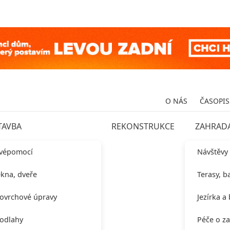
O NÁS
ČASOPIS
TAVBA
REKONSTRUKCE
ZAHRAD
vépomocí
Návštěvy
kna, dveře
Terasy, b
ovrchové úpravy
Jezírka a
odlahy
Péče o z