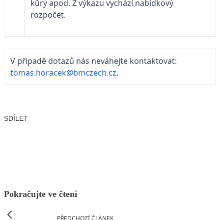
kůry apod. Z výkazu vychází nabídkový
rozpočet.
V případě dotazů nás neváhejte kontaktovat:
tomas.horacek@bmczech.cz
.
SDÍLET
Facebook
X
LinkedIn
Email
Pokračujte ve čtení
PŘEDCHOZÍ ČLÁNEK