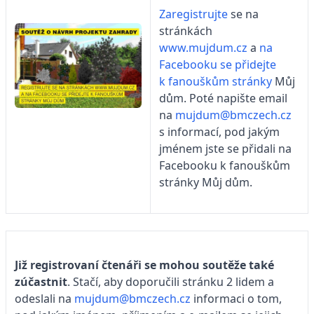
Zaregistrujte
se na
stránkách
www.mujdum.cz
a
na
Facebooku se přidejte
k fanouškům stránky
Můj
dům. Poté napište email
na
mujdum@bmczech.cz
s informací, pod jakým
jménem jste se přidali na
Facebooku k fanouškům
stránky Můj dům.
Již registrovaní čtenáři se mohou soutěže také
zúčastnit
. Stačí, aby doporučili stránku 2 lidem a
odeslali na
mujdum@bmczech.cz
informaci o tom,