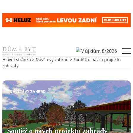
Skip to content
Men
Hlavní stránka
>
Návštěvy zahrad
> Soutěž o návrh projektu
zahrady
Zpět na Návštěvy zahrad
NÁVŠTĚVY ZAHRAD
Soutěž o návrh projektu zahrady