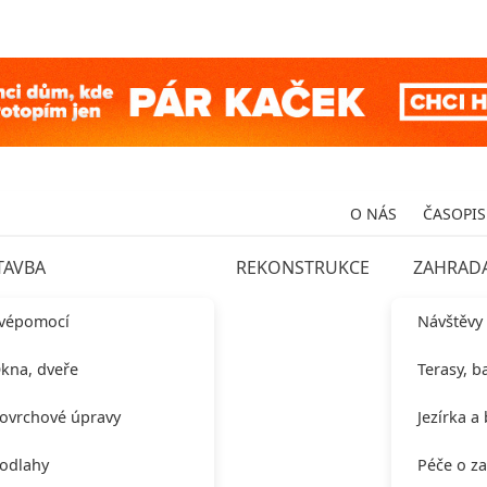
O NÁS
ČASOPIS
TAVBA
REKONSTRUKCE
ZAHRAD
vépomocí
Návštěvy
kna, dveře
Terasy, b
ovrchové úpravy
Jezírka a
odlahy
Péče o z