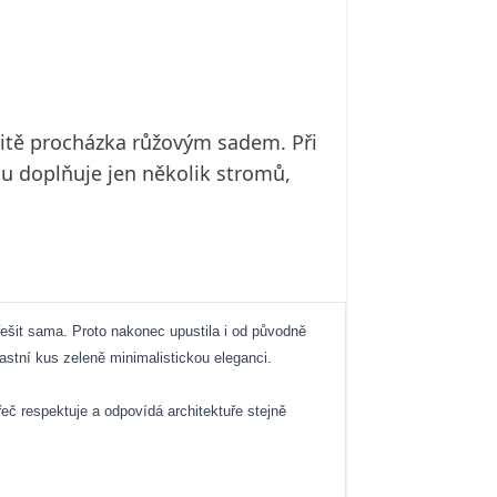
čitě procházka růžovým sadem. Při
chu doplňuje jen několik stromů,
 řešit sama. Proto nakonec upustila i od původně
astní kus zeleně minimalistickou eleganci.
řeč respektuje a odpovídá architektuře stejně