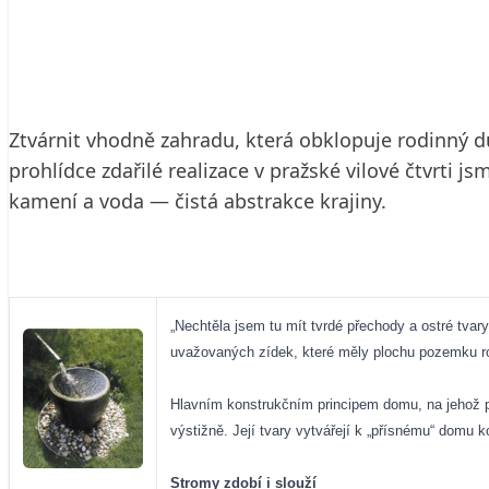
25. 8. 2004
4 min. čtení
Ztvárnit vhodně zahradu, která obklopuje rodinný d
prohlídce zdařilé realizace v pražské vilové čtvrti 
kamení a voda — čistá abstrakce krajiny.
„Nechtěla jsem tu mít tvrdé přechody a ostré tvary
uvažovaných zídek, které měly plochu pozemku rozč
Hlavním konstrukčním principem domu, na jehož pláš
výstižně. Její tvary vytvářejí k „přísnému“ domu k
Stromy zdobí i slouží