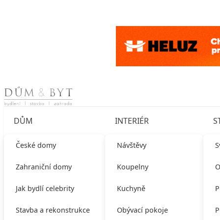
Skip to content
DŮM
INTERIÉR
S
České domy
Návštěvy
S
Zahraniční domy
Koupelny
O
Jak bydlí celebrity
Kuchyně
P
Stavba a rekonstrukce
Obývací pokoje
P