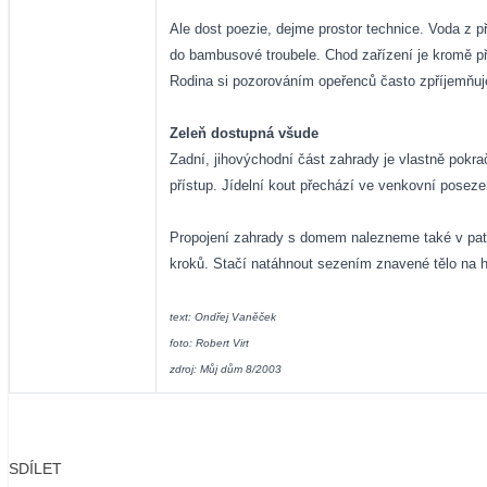
Ale dost poezie, dejme prostor technice. Voda z p
do bambusové troubele. Chod zařízení je kromě př
Rodina si pozorováním opeřenců často zpříjemňuj
Zeleň dostupná všude
Zadní, jihovýchodní část zahrady je vlastně pokr
přístup. Jídelní kout přechází ve venkovní posez
Propojení zahrady s domem nalezneme také v patř
kroků. Stačí natáhnout sezením znavené tělo na hu
text: Ondřej Vaněček
foto: Robert Virt
zdroj: Můj dům 8/2003
SDÍLET