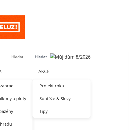
Vyhledávání
A
AKCE
 zahrad
Projekt roku
alkony a ploty
Soutěže & Slevy
 bazény
Tipy
ahradu