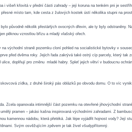
a i višeň křovitá v přední části zahrady – její koruna na tenkém pni je sestří
přesné místo tam, kde cesta z žulových kostek ústí několika stupni na prost
ylo původně několik přestárlých ovocných dřevin, ale ty byly odstraněny. Na
jen pěknou vzrostlou břízu a mladý vlašský ořech.
y na východní straně pozemku cloní pohled na socialistické bytovky v souseds
teprve před dvěma roky. Jejich řada zakrývá také ostrý cíp parcely, který tak
d ulice, doplňují pro změnu
mladé habry. Spleť jejich větví v budoucnu ochr
 pískovcová zídka, z druhé široký pás oblázků po obvodu domu. O to víc vyn
a. Zcela opanovala intimnější část pozemku na otevřené jihovýchodní straně
 umělý pramen – jakási kašna inspirovaná východními zahradami. Z bambusov
mnou kamennou nádobu, která přetéká. Jak lépe vyjádřit hojnost vody? Její st
 stěnami. Svým osvěžujícím zpěvem je tak živel všudypřítomný.