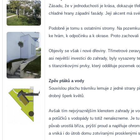
Zásadu, že v jednoduchosti je krása, dokazuje třeb
chladné hrany západní fasády. Její akcent má své 
Podobně je tomu s ostatními stromy. Na pozemku b
ke hrám, k odpočinku a k okrase. Proto zachovali 
Objevily se však i nové dřeviny. Třímetrové zerav
asi největší investici do zahrady, byly vysazeny 
s titanzinkovými prvky, který odděluje pozemek o
Zpěv ptáků a vody
Souvislou plochu trávníku lemuje z jedné strany
drobný šperk květů.
Avšak tím nejvýraznějším klenotem zahrady je vod
a potůčků s vodopády tu totiž nenalezneme. Je tu
půvab urostlá bříza, prýští proud a naplňuje ohro
a vniká i do útrob domu zotvíranými prosklenými