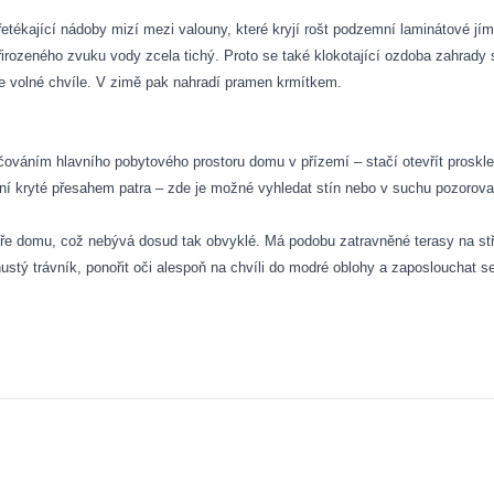
řetékající nádoby mizí mezi valouny, které kryjí rošt podzemní laminátové jí
irozeného zvuku vody zcela tichý. Proto se také klokotající ozdoba zahrady 
e volné chvíle. V zimě pak nahradí pramen krmítkem.
ačováním hlavního pobytového prostoru domu v přízemí – stačí otevřít prosk
ení kryté přesahem patra – zde je možné vyhledat stín nebo v suchu pozorova
e domu, což nebývá dosud tak obvyklé. Má podobu zatravněné terasy na stř
stý trávník, ponořit oči alespoň na chvíli do modré oblohy a zaposlouchat s