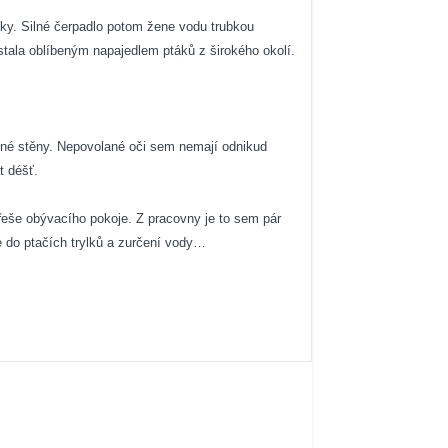
mky. Silné čerpadlo potom žene vodu trubkou
stala oblíbeným napajedlem ptáků z širokého okolí.
lené stěny. Nepovolané oči sem nemají odnikud
t déšť.
eše obývacího pokoje. Z pracovny je to sem pár
e do ptačích trylků a zurčení vody…