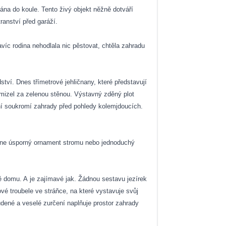
hána do koule. Tento živý objekt něžně dotváří
ranství před garáží.
víc rodina nehodlala nic pěstovat, chtěla zahradu
tví. Dnes třímetrové jehličnany, které představují
 zmizel za zelenou stěnou. Výstavný zděný plot
ání soukromí zahrady před pohledy kolemjdoucích.
ikne úsporný ornament stromu nebo jednoduchý
 domu. A je zajímavé jak. Žádnou sestavu jezírek
é troubele ve stráňce, na které vystavuje svůj
udené a veselé zurčení naplňuje prostor zahrady