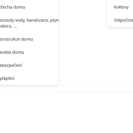
třecha domu
Květiny
ozvody vody, kanalizace, plynu,
Odpočine
lektro, …
onstrukce domu
asáda domu
abezpečení
ytápění