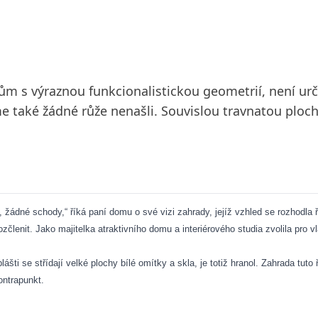
ům s výraznou funkcionalistickou geometrií, není ur
jsme také žádné růže nenašli. Souvislou travnatou plo
, žádné schody,“ říká paní domu o své vizi zahrady, jejíž vzhled se rozhodla
lenit. Jako majitelka atraktivního domu a interiérového studia zvolila pro vl
ti se střídají velké plochy bílé omítky a skla, je totiž hranol. Zahrada tuto 
ontrapunkt.