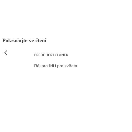
Facebook
X
LinkedIn
Email
Pokračujte ve čtení
PŘEDCHOZÍ ČLÁNEK
Ráj pro lidi i pro zvířata