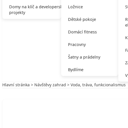
Domy na klíč a developerské
Ložnice
S
projekty
Dětské pokoje
R
e
Domácí fitness
K
Pracovny
F
Šatny a prádelny
Z
Bydlíme
V
Hlavní stránka
>
Návštěvy zahrad
> Voda, tráva, funkcionalismus
Zpět na Návštěvy zahrad
NÁVŠTĚVY ZAHRAD
Voda, tráva, funkcionalismus