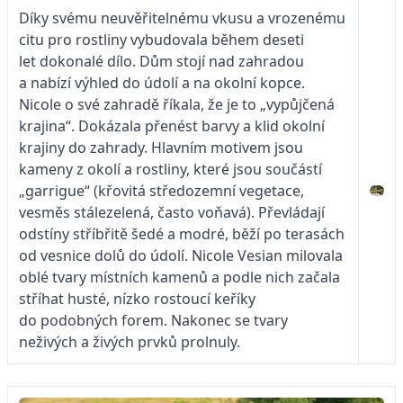
Díky svému neuvěřitelnému vkusu a vrozenému
citu pro rostliny vybudovala během deseti
let dokonalé dílo. Dům stojí nad zahradou
a nabízí výhled do údolí a na okolní kopce.
Nicole o své zahradě říkala, že je to „vypůjčená
krajina“. Dokázala přenést barvy a klid okolní
krajiny do zahrady. Hlavním motivem jsou
kameny z okolí a rostliny, které jsou součástí
„garrigue“ (křovitá středozemní vegetace,
vesměs stálezelená, často voňavá). Převládají
odstíny stříbřitě šedé a modré, běží po terasách
od vesnice dolů do údolí. Nicole Vesian milovala
oblé tvary místních kamenů a podle nich začala
stříhat husté, nízko rostoucí keříky
do podobných forem. Nakonec se tvary
neživých a živých prvků prolnuly.