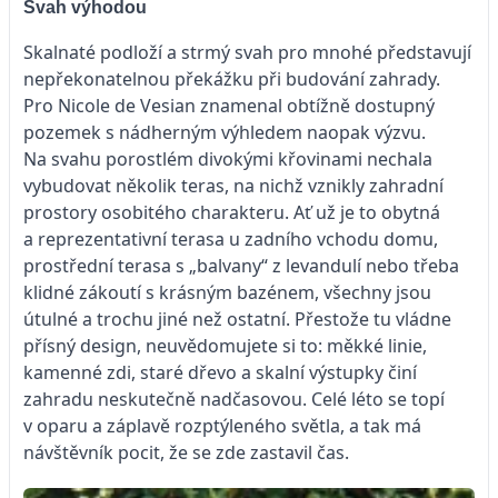
Svah výhodou
Skalnaté podloží a strmý svah pro mnohé představují
nepřekonatelnou překážku při budování zahrady.
Pro Nicole de Vesian znamenal obtížně dostupný
pozemek s nádherným výhledem naopak výzvu.
Na svahu porostlém divokými křovinami nechala
vybudovat několik teras, na nichž vznikly zahradní
prostory osobitého charakteru. Ať už je to obytná
a reprezentativní terasa u zadního vchodu domu,
prostřední terasa s „balvany“ z levandulí nebo třeba
klidné zákoutí s krásným bazénem, všechny jsou
útulné a trochu jiné než ostatní. Přestože tu vládne
přísný design, neuvědomujete si to: měkké linie,
kamenné zdi, staré dřevo a skalní výstupky činí
zahradu neskutečně nadčasovou. Celé léto se topí
v oparu a záplavě rozptýleného světla, a tak má
návštěvník pocit, že se zde zastavil čas.