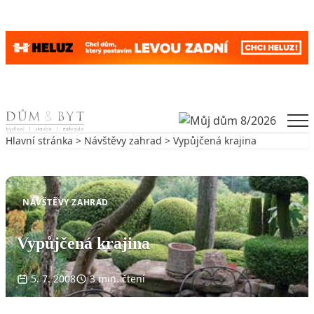
Skip to content
Men
Hlavní stránka
>
Návštěvy zahrad
> Vypůjčená krajina
Zpět na Návštěvy zahrad
NÁVŠTĚVY ZAHRAD
Vypůjčená krajina
5. 7. 2008
3 min. čtení