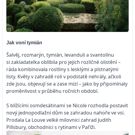
Jak voní tymián
Šalvěj, rozmarýn, tymián, levanduli a svantolínu
si zakladatelka oblíbila pro jejich rozličné olistění –
ráda kombinovala rostliny s lesklými a plstnatými
listy. Květy v zahradě roli v podstatě nehrály, ačkoli
zde jsou, objevují se a zase mizí – jako by připomínaly
proměnlivost v průběhu ročních období.
S blížícími osmdesátinami se Nicole rozhodla postavit
nový jednopodlažní dům se zahradou nahoře ve vsi.
Prodala La Louve velké milovnici zahrad Judith
Pillsbury, obchodnici s rytinami v Paříži.