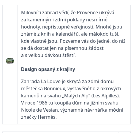
Milovníci zahrad vědí, že Provence ukrývá
za kamennými zdmi poklady nesmírné
hodnoty, nepřístupné veřejnosti. Mnohé jsou
známé z knih a kalendářů, ale málokdo tuší,
kde vlastně jsou. Pozveme vás do jedné, do níž
se dá dostat jen na písemnou žádost
a s velkou dávkou štěstí.
Design opsaný z krajiny
Zahrada La Louve je skrytá za zdmi domu
městečka Bonnieux, vystavěného z okrových
kamenů na svahu „Malých Alp“ (Les Alpilles).
V roce 1986 tu koupila dům na jižním svahu
Nicole de Vesian, významná návrhářka módní
značky Hermès.