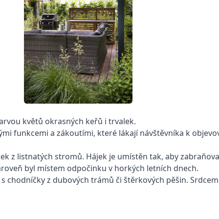
arvou květů okrasných keřů i trvalek.
ými funkcemi a zákoutími, které lákají návštěvníka k objev
k z listnatých stromů. Hájek je umístěn tak, aby zabraňova
ároveň byl místem odpočinku v horkých letních dnech.
í s chodníčky z dubových trámů či štěrkových pěšin. Srdcem