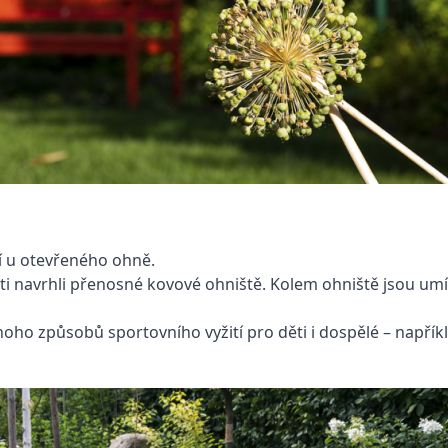
í u otevřeného ohně.
ti navrhli přenosné kovové ohniště. Kolem ohniště jsou umí
noho způsobů sportovního vyžití pro děti i dospělé – napří