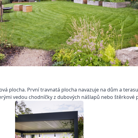
ková plocha. První travnatá plocha navazuje na dům a teras
terými vedou chodníčky z dubových nášlapů nebo štěrkové p