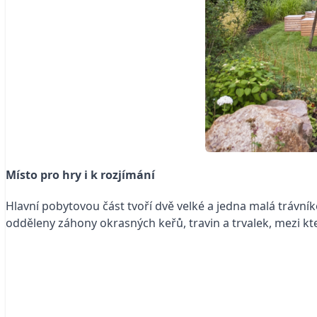
Místo pro hry i k rozjímání
Hlavní pobytovou část tvoří dvě velké a jedna malá trávní
odděleny záhony okrasných keřů, travin a trvalek, mezi k