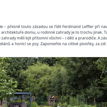
le – přesně touto zásadou se řídil Ferdinand Leffler při na
architektuře domu, u rodinné zahrady je to trochu jinak. Ta
 zahrady měli být přítomni všichni – i děti a prarodiče. A z
 indiánů a honící se psy. Zapomeňte na citlivé pivoňky, za 