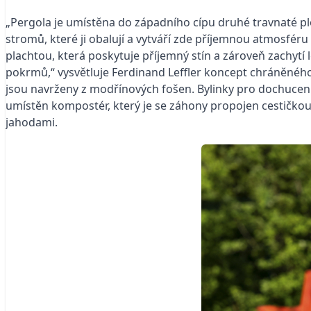
„Pergola je umístěna do západního cípu druhé travnaté p
stromů, které ji obalují a vytváří zde příjemnou atmosféru
plachtou, která poskytuje příjemný stín a zároveň zachytí
pokrmů,“ vysvětluje Ferdinand Leffler koncept chráněného
jsou navrženy z modřínových fošen. Bylinky pro dochucení
umístěn kompostér, který je se záhony propojen cestičkou
jahodami.