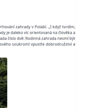
vrhování zahrady v Polabí. „I když tvrdím,
dy je daleko víc orientovaná na člověka a
ásada číslo dvě: Rodinná zahrada nesmí být
zdi svého soukromí vpusťte dobrodružství a