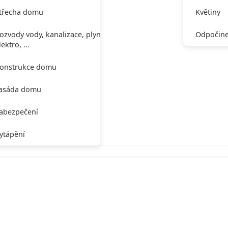
třecha domu
Květiny
ozvody vody, kanalizace, plynu,
Odpočine
lektro, …
onstrukce domu
asáda domu
abezpečení
ytápění