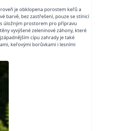
Zároveň je obklopena porostem keřů a
é barvě, bez zastřešení, pouze se stínicí
lt s úložným prostorem pro přípravu
stěny vyvýšené zeleninové záhony, které
jzápadnějším cípu zahrady je také
ami, keřovými borůvkami i lesními