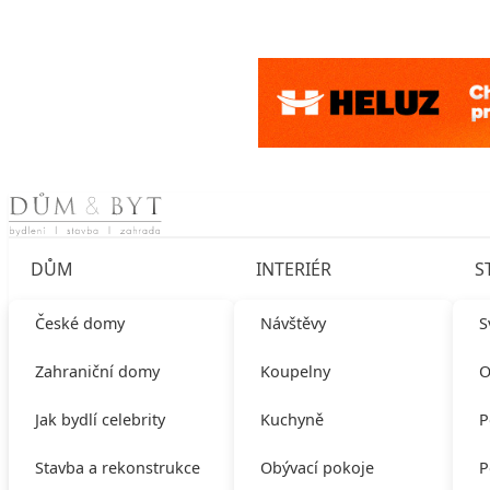
Skip to content
DŮM
INTERIÉR
S
České domy
Návštěvy
S
Zahraniční domy
Koupelny
O
Jak bydlí celebrity
Kuchyně
P
Stavba a rekonstrukce
Obývací pokoje
P