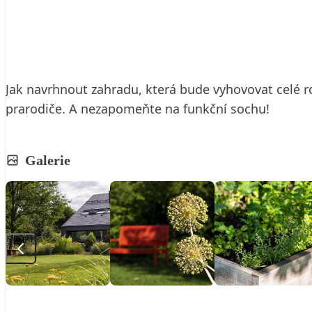
18. 12. 2019
5 min. čtení
Jak navrhnout zahradu, která bude vyhovovat celé ro
prarodiče. A nezapomeňte na funkční sochu!
Galerie