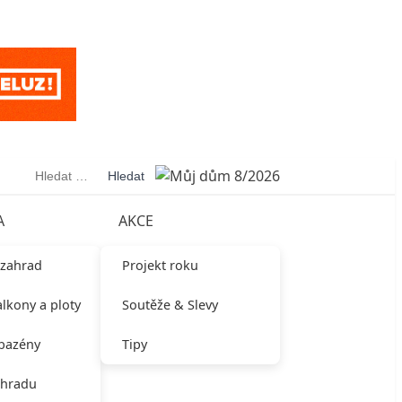
Vyhledávání
A
AKCE
 zahrad
Projekt roku
alkony a ploty
Soutěže & Slevy
 bazény
Tipy
ahradu