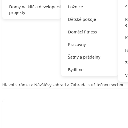
Domy na klíč a developerské
Ložnice
S
projekty
Dětské pokoje
R
e
Domácí fitness
K
Pracovny
F
Šatny a prádelny
Z
Bydlíme
V
Hlavní stránka
>
Návštěvy zahrad
> Zahrada s užitečnou sochou
Zpět na Návštěvy zahrad
NÁVŠTĚVY ZAHRAD
Zahrada s užitečnou sochou