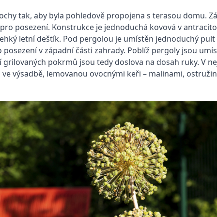
lochy tak, aby byla pohledově propojena s terasou domu. 
 pro posezení. Konstrukce je jednoduchá kovová v antracitov
 lehký letní deštík. Pod pergolou je umístěn jednoduchý pu
 posezení v západní části zahrady. Poblíž pergoly jsou umí
 grilovaných pokrmů jsou tedy doslova na dosah ruky. V ne
 ve výsadbě, lemovanou ovocnými keři – malinami, ostružin