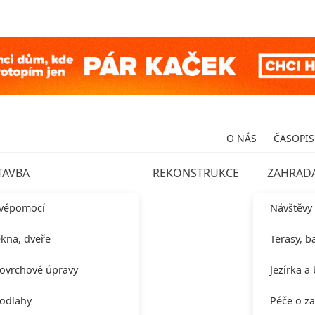
O NÁS
ČASOPIS
TAVBA
REKONSTRUKCE
ZAHRAD
vépomocí
Návštěvy
kna, dveře
Terasy, b
ovrchové úpravy
Jezírka a
odlahy
Péče o z