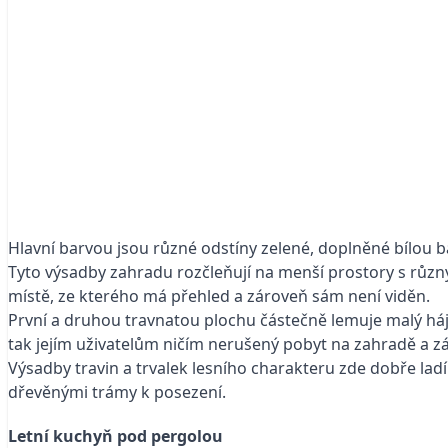
Hlavní barvou jsou různé odstíny zelené, doplněné bílou b
Tyto výsadby zahradu rozčleňují na menší prostory s různ
místě, ze kterého má přehled a zároveň sám není viděn.
První a druhou travnatou plochu částečně lemuje malý háje
tak jejím uživatelům ničím nerušený pobyt na zahradě a z
Výsadby travin a trvalek lesního charakteru zde dobře lad
dřevěnými trámy k posezení.
Letní kuchyň pod pergolou