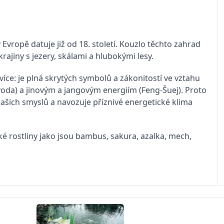
Evropě datuje již od 18. století. Kouzlo těchto zahrad
rajiny s jezery, skálami a hlubokými lesy.
ce: je plná skrytých symbolů a zákonitostí ve vztahu
oda) a jinovým a jangovým energiím (Feng-Šuej). Proto
šich smyslů a navozuje příznivé energetické klima
ké rostliny jako jsou bambus, sakura, azalka, mech,