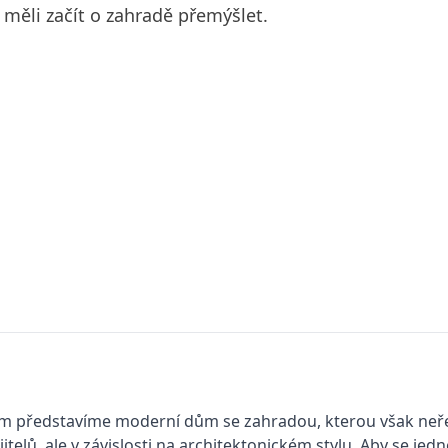
ěli začít o zahradě přemýšlet.
m představíme moderní dům se zahradou, kterou však neřeš
telů, ale v závislosti na architektonickém stylu. Aby se jedno