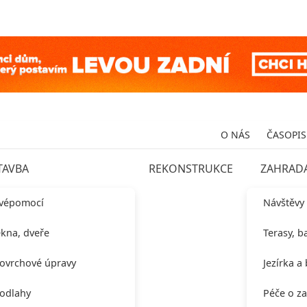
O NÁS
ČASOPIS
TAVBA
REKONSTRUKCE
ZAHRAD
vépomocí
Návštěvy
kna, dveře
Terasy, b
ovrchové úpravy
Jezírka a
odlahy
Péče o z