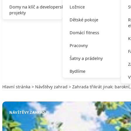
Domy na klíč a developerské
Ložnice
S
projekty
Dětské pokoje
R
e
Domácí fitness
K
Pracovny
F
Šatny a prádelny
Z
Bydlíme
V
Hlavní stránka
>
Návštěvy zahrad
> Zahrada třikrát jinak: barokní
Zpět na Návštěvy zahrad
NÁVŠTĚVY ZAHRAD