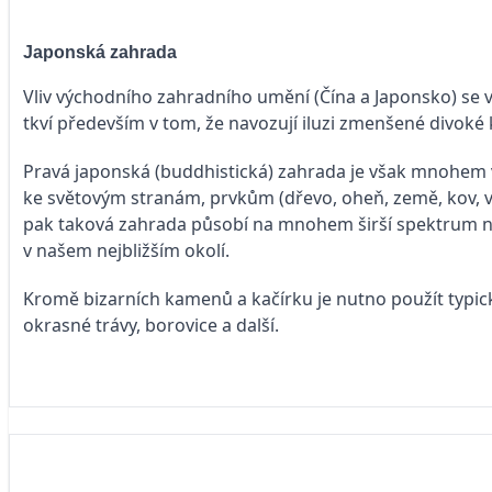
Japonská zahrada
Vliv východního zahradního umění (Čína a Japonsko) se v 
tkví především v tom, že navozují iluzi zmenšené divoké k
Pravá japonská (buddhistická) zahrada je však mnohem ví
ke světovým stranám, prvkům (dřevo, oheň, země, kov, v
pak taková zahrada působí na mnohem širší spektrum na
v našem nejbližším okolí.
Kromě bizarních kamenů a
kačírku je nutno použít typic
okrasné trávy, borovice a další.