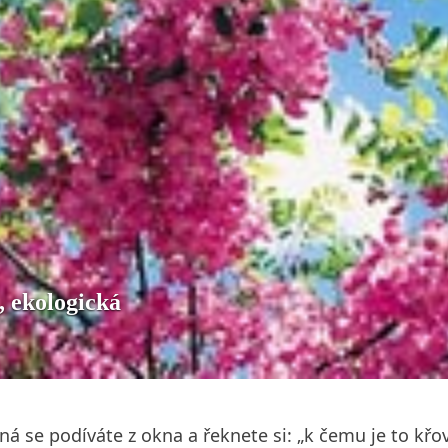
, ekologická
ná se podíváte z okna a řeknete si: „k čemu je to k