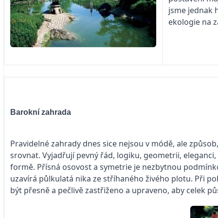
jsme jednak h
ekologie na z
Barokní zahrada
Pravidelné zahrady dnes sice nejsou v módě, ale způsob,
srovnat. Vyjadřují pevný řád, logiku, geometrii, eleganci
formě. Přísná osovost a symetrie je nezbytnou podmínko
uzavírá půlkulatá nika ze stříhaného živého plotu. Při p
být přesně a pečlivě zastřiženo a upraveno, aby celek pů­