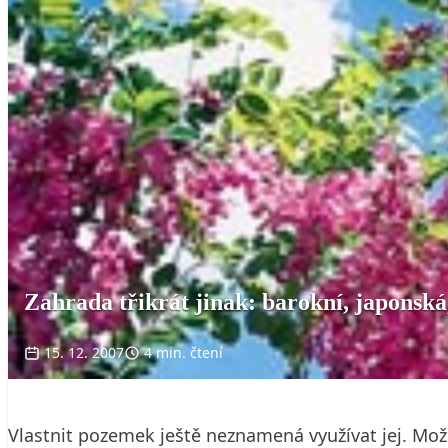
Zahrada třikrát jinak: barokní, japonská
15. 12. 2007
4 min. čtení
Vlastnit pozemek ještě neznamená využívat jej. Mož