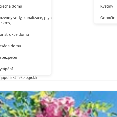
třecha domu
Květiny
ozvody vody, kanalizace, plynu,
Odpočine
lektro, …
onstrukce domu
asáda domu
abezpečení
ytápění
, japonská, ekologická