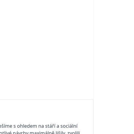
íme s ohledem na stáří a sociální
tlivé návrhy maximálně lišily, zvolili