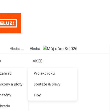
Vyhledávání
A
AKCE
 zahrad
Projekt roku
alkony a ploty
Soutěže & Slevy
 bazény
Tipy
ahradu