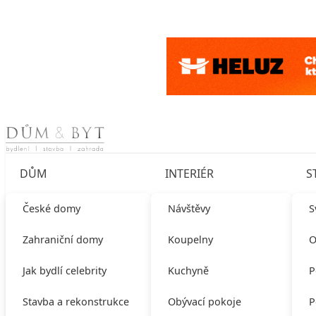
Skip to content
DŮM
INTERIÉR
S
České domy
Návštěvy
S
Zahraniční domy
Koupelny
O
Jak bydlí celebrity
Kuchyně
P
Stavba a rekonstrukce
Obývací pokoje
P