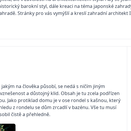
istorický barokní styl, dále kreaci na téma japonské zahr
ahradě. Stránky pro vás vymýšlí a kreslí zahradní architekt In
 jakým na člověka působí, se nedá s ničím jiným
, vznešenost a důstojný klid. Obsah je tu zcela podřízen
u. Jako protiklad domu je v ose rondel s kašnou, který
ohledu z rondelu se dům zrcadlí v bazénu. Vše tu musí
sobil čistě a přehledně.