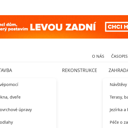
O NÁS
ČASOPIS
TAVBA
REKONSTRUKCE
ZAHRAD
vépomocí
Návštěvy
kna, dveře
Terasy, b
ovrchové úpravy
Jezírka a
odlahy
Péče o z