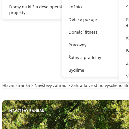
Domy na klíč a developerské
Ložnice
S
projekty
Dětské pokoje
R
e
Domácí fitness
K
Pracovny
F
Šatny a prádelny
Z
Bydlíme
V
Hlavní stránka
>
Návštěvy zahrad
> Zahrada ve stínu vysokého ji
Zpět na Návštěvy zahrad
NÁVŠTĚVY ZAHRAD