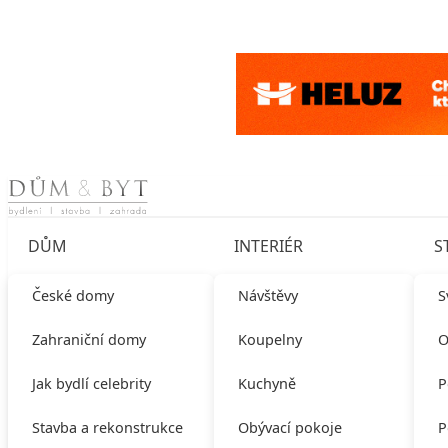
Skip to content
DŮM
INTERIÉR
S
České domy
Návštěvy
S
Zahraniční domy
Koupelny
O
Jak bydlí celebrity
Kuchyně
P
Stavba a rekonstrukce
Obývací pokoje
P