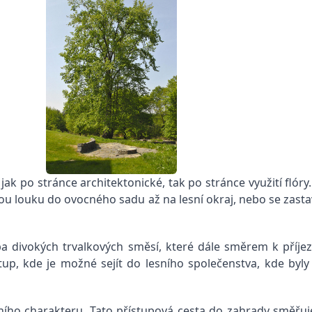
 jak po stránce architektonické, tak po stránce využití flór
atou louku do ovocného sadu až na lesní okraj, nebo se zas
 divokých trvalkových směsí, které dále směrem k příjez
p, kde je možné sejít do lesního společenstva, kde byly v
ního charakteru. Tato přístupová cesta do zahrady směřuj