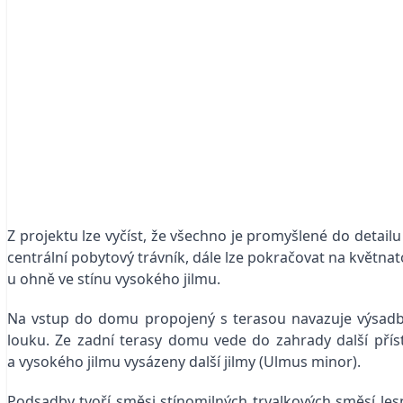
Z projektu lze vyčíst, že všechno je promyšlené do detailu
centrální pobytový trávník, dále lze pokračovat na květn
u ohně ve stínu vysokého jilmu.
Na vstup do domu propojený s terasou navazuje výsadba
louku. Ze zadní terasy domu vede do zahrady další přístu
a vysokého jilmu vysázeny další jilmy (Ulmus minor).
Podsadby tvoří směsi stínomilných trvalkových směsí les