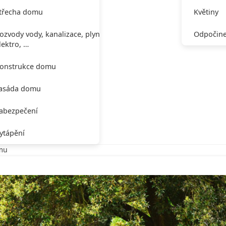
třecha domu
Květiny
ozvody vody, kanalizace, plynu,
Odpočine
lektro, …
onstrukce domu
asáda domu
abezpečení
ytápění
lmu