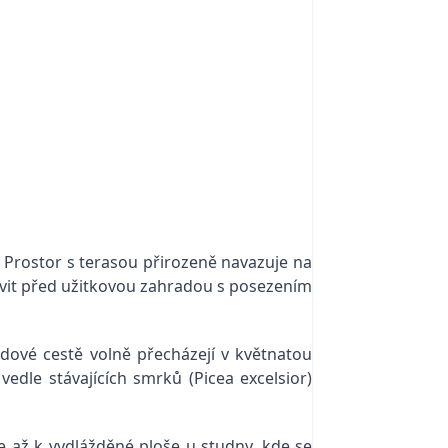
y. Prostor s terasou přirozeně navazuje na
tavit před užitkovou zahradou s posezením
dové cestě volně přecházejí v květnatou
edle stávajících smrků (Picea excelsior)
e až k vydlážděné ploše u studny, kde se