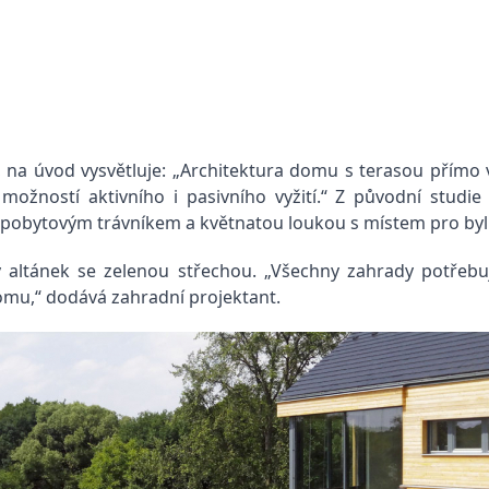
na úvod vysvětluje: „Architektura domu s terasou přímo vy
možností aktivního i pasivního vyžití.“ Z původní studie
 pobytovým trávníkem a květnatou loukou s místem pro byli
altánek se zelenou střechou. „Všechny zahrady potřebují
omu,“ dodává zahradní projektant.