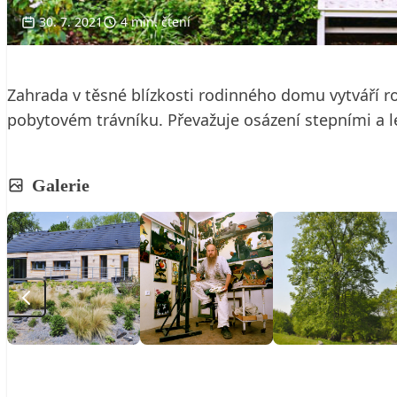
30. 7. 2021
4 min. čtení
Zahrada v těsné blízkosti rodinného domu vytváří roz
pobytovém trávníku. Převažuje osázení stepními a 
Galerie