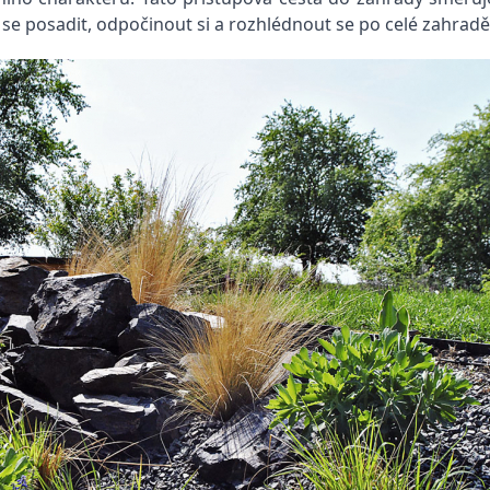
 se posadit, odpočinout si a rozhlédnout se po celé zahradě