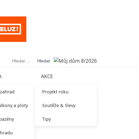
Vyhledávání
A
AKCE
 zahrad
Projekt roku
alkony a ploty
Soutěže & Slevy
 bazény
Tipy
ahradu