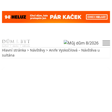
Skip to content
Men
Hlavní stránka
>
Návštěvy
> Anife Vyskočilová – Návštěva u
sultána
Zpět na Návštěvy
NÁVŠTĚVY
Anife Vyskočilová – Návštěva u
sultána
12. 3. 2007
3 min. čtení