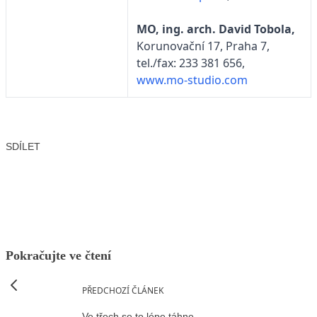
MO, ing. arch. David Tobola,
Korunovační 17, Praha 7,
tel./fax: 233 381 656,
www.mo-studio.com
SDÍLET
Facebook
X
LinkedIn
Email
Pokračujte ve čtení
PŘEDCHOZÍ ČLÁNEK
Ve třech se to lépe táhne