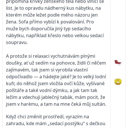
připomíná křivky ženského těla nebo vlnící se
list. Je to opravdu nádherný kus nábytku, na
kterém může ležet podle mého názoru jen
žena. Sofa přímo vybízí k povalování. Pro
muže bych doporučila jiný typ sedacího
nábytku, například křeslo nebo velkou sedací
soupravu.
A protože si relaxaci vychutnávám plnými
doušky, ať už sedím na pohovce, židli či něčem
zajímavém, tak jsem si vyrobila vlastní
odpočívadlo — a hádejte jaké? Je to velký lodní
kufr, do něhož jsem vložila ovčí kůže, vyšívané
polštáře a také vodní dýmku, a jak tam tak
ležím a vdechuji jablečný tabák, mám pocit, že
jsem v harému, a tam na mne čeká můj sultán.
Když chci změnit prostředí, vyrazím na
zahradu, kde mám „sedací postýlku“ s dečkou