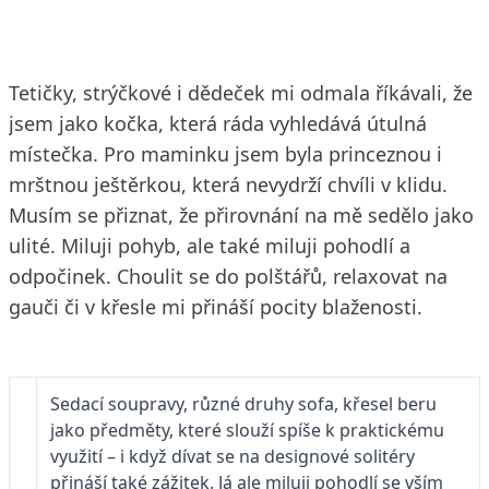
Tetičky, strýčkové i dědeček mi odmala říkávali, že
jsem jako kočka, která ráda vyhledává útulná
místečka. Pro maminku jsem byla princeznou i
mrštnou ještěrkou, která nevydrží chvíli v klidu.
Musím se přiznat, že přirovnání na mě sedělo jako
ulité. Miluji pohyb, ale také miluji pohodlí a
odpočinek. Choulit se do polštářů, relaxovat na
gauči či v křesle mi přináší pocity blaženosti.
Sedací soupravy, různé druhy sofa, křesel beru
jako předměty, které slouží spíše k praktickému
využití – i když dívat se na designové solitéry
přináší také zážitek. Já ale miluji pohodlí se vším