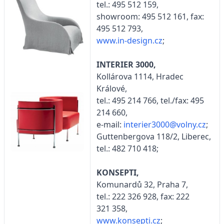
tel.: 495 512 159,
showroom: 495 512 161, fax:
495 512 793,
www.in-design.cz
;
INTERIER 3000,
Kollárova 1114, Hradec
Králové,
tel.: 495 214 766, tel./fax: 495
214 660,
e-mail:
interier3000@volny.cz
;
Guttenbergova 118/2, Liberec,
tel.: 482 710 418;
KONSEPTI,
Komunardů 32, Praha 7,
tel.: 222 326 928, fax: 222
321 358,
www.konsepti.cz
;