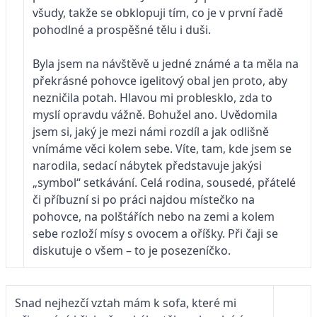
všudy, takže se obklopuji tím, co je v první řadě
pohodlné a prospěšné tělu i duši.
Byla jsem na návštěvě u jedné známé a ta měla na
překrásné pohovce igelitový obal jen proto, aby
nezničila potah. Hlavou mi problesklo, zda to
myslí opravdu vážně. Bohužel ano. Uvědomila
jsem si, jaký je mezi námi rozdíl a jak odlišně
vnímáme věci kolem sebe. Víte, tam, kde jsem se
narodila, sedací nábytek představuje jakýsi
„symbol“ setkávání. Celá rodina, sousedé, přátelé
či příbuzní si po práci najdou místečko na
pohovce, na polštářích nebo na zemi a kolem
sebe rozloží mísy s ovocem a oříšky. Při čaji se
diskutuje o všem – to je posezeníčko.
Snad nejhezčí vztah mám k sofa, které mi