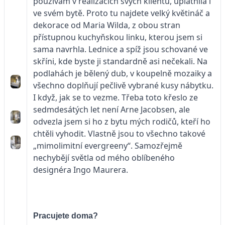
používám v realizacích svých klientů, uplatnila i
ve svém bytě. Proto tu najdete velký květináč a
dekorace od Maria Wilda, z obou stran
přístupnou kuchyňskou linku, kterou jsem si
sama navrhla. Lednice a spíž jsou schované ve
skříni, kde byste ji standardně asi nečekali. Na
podlahách je bělený dub, v koupelně mozaiky a
všechno doplňují pečlivě vybrané kusy nábytku.
I když, jak se to vezme. Třeba toto křeslo ze
sedmdesátých let není Arne Jacobsen, ale
odvezla jsem si ho z bytu mých rodičů, kteří ho
chtěli vyhodit. Vlastně jsou to všechno takové
„mimolimitní evergreeny“. Samozřejmě
nechybějí světla od mého oblíbeného
designéra Ingo Maurera.
Pracujete doma?