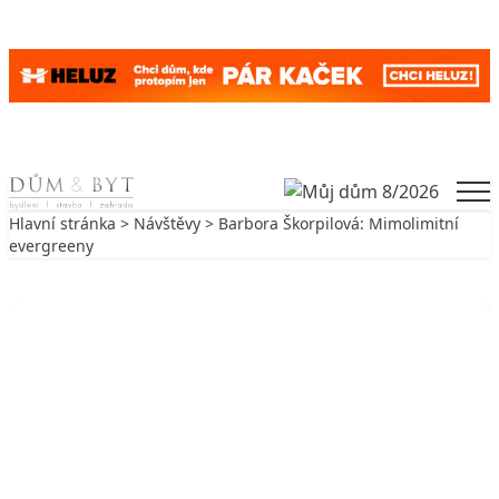
Skip to content
Men
Hlavní stránka
>
Návštěvy
> Barbora Škorpilová: Mimolimitní
evergreeny
Zpět na Návštěvy
NÁVŠTĚVY
Barbora Škorpilová: Mimolimitní
evergreeny
22. 3. 2010
4 min. čtení