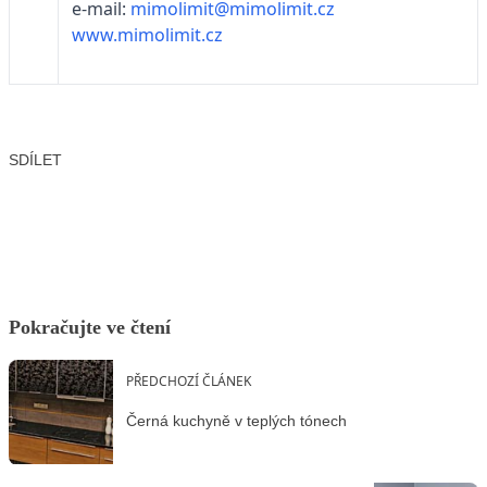
e-mail:
mimolimit@mimolimit.cz
www.mimolimit.cz
SDÍLET
Facebook
X
LinkedIn
Email
Pokračujte ve čtení
PŘEDCHOZÍ ČLÁNEK
Černá kuchyně v teplých tónech