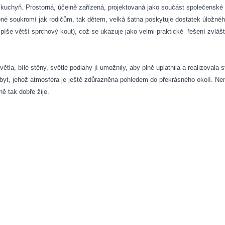
kuchyň. Prostorná, účelně zařízená, projektovaná jako součást společenské 
řebné soukromí jak rodičům, tak dětem, velká šatna poskytuje dostatek úložn
spíše větší sprchový kout), což se ukazuje jako velmi praktické
řešení zvláš
tla, bílé stěny, světlé podlahy jí umožnily, aby plně uplatnila a realizovala 
 byt, jehož atmosféra je ještě zdůrazněna pohledem do překrásného okolí. Ne
ně tak dobře žije.