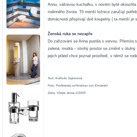
Annu, vášnivou kuchařku, v novém bytě okouzlila 
rodinného života. Tři menší ložnice zaručují pot
domácnosti přispívají dvě koupelny ( ta menší je 
Ženská ruka se nezapře
Do zařizování se Anna pustila s vervou. Přemíra svě
zelená, modrá – strohý prostor se změnil v útulný
jejich přátel chce poznat prostředí, v němž se rodi
Text: Květuše Sajnerová
Foto: Profimedia.cz/Andreas von Einsiedel
Zdroj: Vítejte doma 2/2005