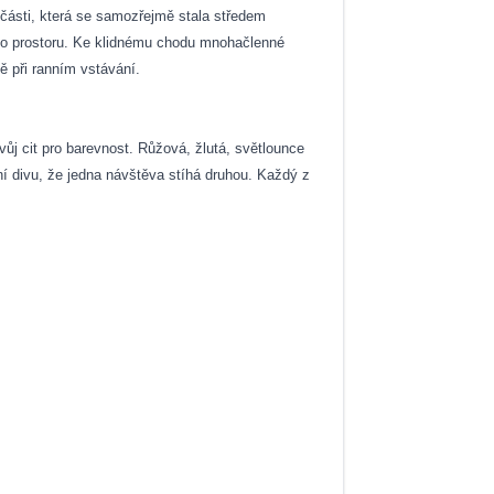
části, která se samozřejmě stala středem
ého prostoru. Ke klidnému chodu mnohačlenné
tě při ranním vstávání.
svůj cit pro barevnost. Růžová, žlutá, světlounce
ní divu, že jedna návštěva stíhá druhou. Každý z