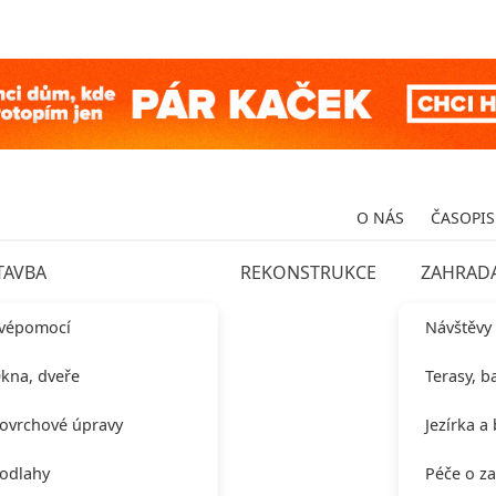
O NÁS
ČASOPIS
TAVBA
REKONSTRUKCE
ZAHRAD
vépomocí
Návštěvy
kna, dveře
Terasy, b
ovrchové úpravy
Jezírka a
odlahy
Péče o z