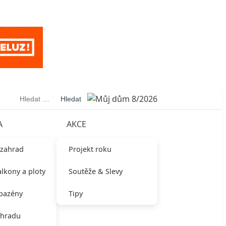
Vyhledávání
A
AKCE
 zahrad
Projekt roku
alkony a ploty
Soutěže & Slevy
 bazény
Tipy
ahradu