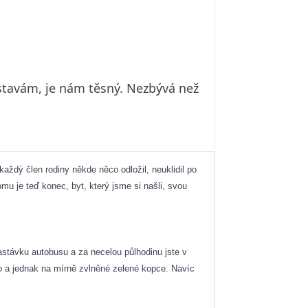
stavám, je nám těsný. Nezbývá než
každý člen rodiny někde něco odložil, neuklidil po
mu je teď konec, byt, který jsme si našli, svou
zastávku autobusu a za necelou půlhodinu jste v
to a jednak na mírně zvlněné zelené kopce. Navíc