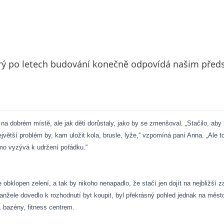
terý po letech budování konečně odpovídá našim před
 na dobrém místě, ale jak děti dorůstaly, jako by se zmenšoval. „Stačilo, aby 
větší problém by, kam uložit kola, brusle, lyže,“ vzpomíná paní Anna. „Ale to
mo vyzývá k udržení pořádku.“
 obklopen zelení, a tak by nikoho nenapadlo, že stačí jen dojít na nejbližší 
manžele dovedlo k rozhodnutí byt koupit, byl překrásný pohled jednak na měs
ti, bazény, fitness centrem.