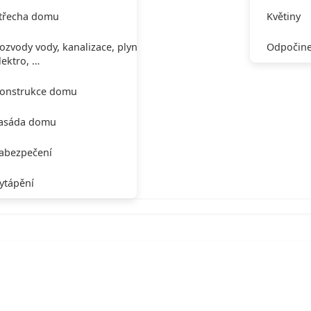
třecha domu
Květiny
ozvody vody, kanalizace, plynu,
Odpočine
lektro, …
onstrukce domu
asáda domu
abezpečení
ytápění