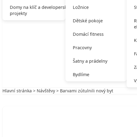
Domy na klíč a developerské
Ložnice
S
projekty
Dětské pokoje
R
e
Domácí fitness
K
Pracovny
F
Šatny a prádelny
Z
Bydlíme
V
Hlavní stránka
>
Návštěvy
> Barvami zútulnili nový byt
Zpět na Návštěvy
NÁVŠTĚVY
Barvami zútulnili nový byt