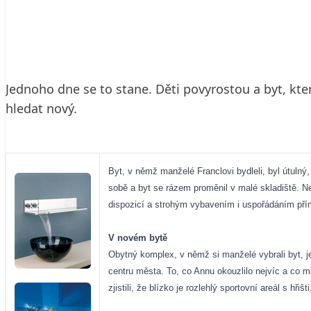
5. 3. 2006
3 min. čtení
Jednoho dne se to stane. Děti povyrostou a byt, k
hledat nový.
Byt, v němž manželé Franclovi bydleli, byl útulný,
sobě a byt se rázem proměnil v malé skladiště. Nej
dispozicí a strohým vybavením i uspořádáním pří
V novém bytě
Obytný komplex, v němž si manželé vybrali byt, je
centru města. To, co Annu okouzlilo nejvíc a co 
zjistili, že blízko je rozlehlý sportovní areál s hřiš