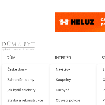
Skip to content
DŮM
INTERIÉR
S
České domy
Návštěvy
S
Zahraniční domy
Koupelny
O
Jak bydlí celebrity
Kuchyně
P
Stavba a rekonstrukce
Obývací pokoje
P