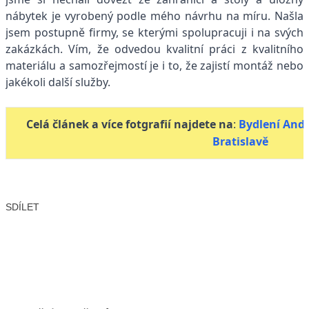
nábytek je vyrobený podle mého návrhu na míru. Našla
jsem postupně firmy, se kterými spolupracuji i na svých
zakázkách. Vím, že odvedou kvalitní práci z kvalitního
materiálu a samozřejmostí je i to, že zajistí montáž nebo
jakékoli další služby.
Celá článek a více fotgrafií najdete na
:
Bydlení Andr
Bratislavě
SDÍLET
Facebook
X
LinkedIn
Email