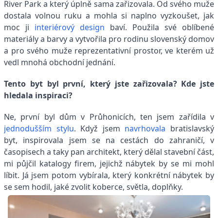
River Park a který úplně sama zařizovala. Od svého muže
dostala volnou ruku a mohla si naplno vyzkoušet, jak
moc ji
interiérový design
baví. Použila své oblíbené
materiály a barvy a vytvořila pro rodinu slovenský domov
a pro svého muže reprezentativní prostor, ve kterém už
vedl mnohá obchodní jednání.
Tento byt byl první, který jste zařizovala? Kde jste
hledala inspiraci?
Ne, první byl dům v Průhonicích, ten jsem zařídila v
jednodušším stylu
. Když jsem
navrhovala
bratislavský
byt, inspirovala jsem se na cestách do zahraničí, v
časopisech a taky pan architekt, který dělal stavební část,
mi půjčil katalogy firem, jejichž nábytek by se mi mohl
líbit. Já jsem potom vybírala, který konkrétní nábytek by
se sem hodil, jaké zvolit koberce, světla, doplňky.