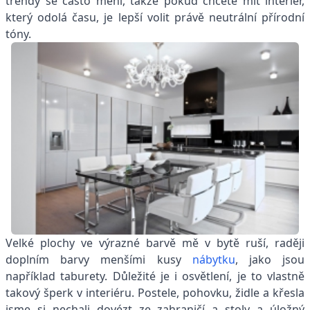
trendy se často mění, takže pokud chcete mít interiér,
který odolá času, je lepší volit právě neutrální přírodní
tóny.
Velké plochy ve výrazné barvě mě v bytě ruší, raději
doplním barvy menšími kusy
nábytku
, jako jsou
například taburety. Důležité je i osvětlení, je to vlastně
takový šperk v interiéru. Postele, pohovku, židle a křesla
jsme si nechali dovézt ze zahraničí a stoly a úložný