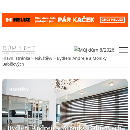
Skip to content
Men
Hlavní stránka
>
Návštěvy
> Bydlení Andreje a Moniky
Babišových
Zpět na Návštěvy
NÁVŠTĚVY
Bydlení Andreje a Moniky Babišových