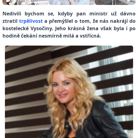
Nedivili bychom se, kdyby pan ministr už dávno
ztratil
trpělivost
a přemýšlel o tom, že nás nakrájí do
kostelecké Vysočiny. Jeho krásná žena však byla i po
hodině čekání nesmírně milá a vstřícná.