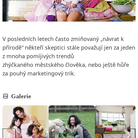
31. 7. 2015
5 min. čtení
V posledních letech často zmiňovaný „návrat k
přírodě“ někteří skeptici stále považují jen za jeden
z mnoha pomíjivých trendů
zhýčkaného městského člověka, nebo ještě hůře
za pouhý marketingový trik.
Galerie