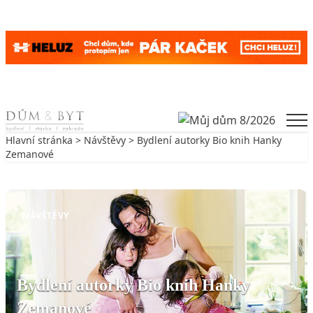
Skip to content
Men
Hlavní stránka
>
Návštěvy
> Bydlení autorky Bio knih Hanky
Zemanové
Zpět na Návštěvy
NÁVŠTĚVY
Bydlení autorky Bio knih Hanky
Zemanové