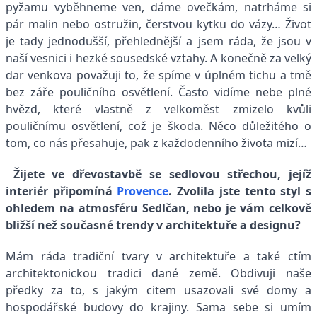
pyžamu vyběhneme ven, dáme ovečkám, natrháme si
pár malin nebo ostružin, čerstvou kytku do vázy… Život
je tady jednodušší, přehlednější a jsem ráda, že jsou v
naší vesnici i hezké sousedské vztahy. A konečně za velký
dar venkova považuji to, že spíme v úplném tichu a tmě
bez záře pouličního osvětlení. Často vidíme nebe plné
hvězd, které vlastně z velkoměst zmizelo kvůli
pouličnímu osvětlení, což je škoda. Něco důležitého o
tom, co nás přesahuje, pak z každodenního života mizí…
Žijete ve dřevostavbě se sedlovou střechou, jejíž
interiér připomíná
Provence
. Zvolila jste tento styl s
ohledem na atmosféru Sedlčan, nebo je vám celkově
bližší než současné trendy v architektuře a designu?
Mám ráda tradiční tvary v architektuře a také ctím
architektonickou tradici dané země. Obdivuji naše
předky za to, s jakým citem usazovali své domy a
hospodářské budovy do krajiny. Sama sebe si umím