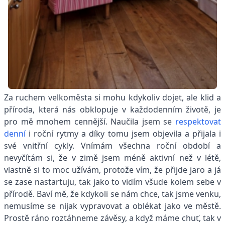
Za ruchem velkoměsta si mohu kdykoliv dojet, ale klid a
příroda, která nás obklopuje v každodenním životě, je
pro mě mnohem cennější. Naučila jsem se
respektovat
denní
i roční rytmy a díky tomu jsem objevila a přijala i
své vnitřní cykly. Vnímám všechna roční období a
nevyčítám si, že v zimě jsem méně aktivní než v létě,
vlastně si to moc užívám, protože vím, že přijde jaro a já
se zase nastartuju, tak jako to vidím všude kolem sebe v
přírodě. Baví mě, že kdykoli se nám chce, tak jsme venku,
nemusíme se nijak vypravovat a oblékat jako ve městě.
Prostě ráno roztáhneme závěsy, a když máme chuť, tak v