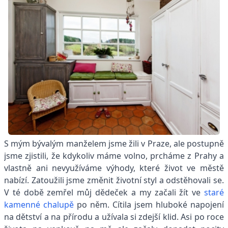
S mým bývalým manželem jsme žili v Praze, ale postupně
jsme zjistili, že kdykoliv máme volno, prcháme z Prahy a
vlastně ani nevyužíváme výhody, které život ve městě
nabízí. Zatoužili jsme změnit životní styl a odstěhovali se.
V té době zemřel můj dědeček a my začali žít ve
staré
kamenné chalupě
po něm. Cítila jsem hluboké napojení
na dětství a na přírodu a užívala si zdejší klid. Asi po roce