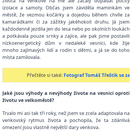
života na venkově na mě ale začaly dopadat pocity
izolace a samoty. Občas jsem záviděla maminkám ve
městě, že vezmou kočárky a dojedou během chvíle za
kamarádkami či za zážitky jakéhokoli druhu. Já jsem
každodenně jezdila jen do lesa nebo po okolních loukách
a potkávala pouze srnky a zajíce, ale pak jsme postavili
nízkoenergetický dům v nedaleké vesnici, kde žije
mnoho zajímavých lidí a rodin s dětmi, a já se do toho
místa zamilovala.
Přečtěte si také:
Fotograf Tomáš Třeštík se z
Jaké jsou výhody a nevýhody života na vesnici oproti
životu ve velkoměstě?
Trvalo mi asi tak tři roky, než jsem se zcela adaptovala na
venkovský rytmus života a pochopila, že ta zdánlivá
omezení jsou vlastně největší dary venkova.