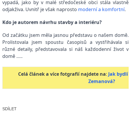
vypadá, jako by v malé středočeské obci stála vlastně
odjakživa. Uvnitř je však naprosto
moderní a komfortní
.
Kdo je autorem návrhu stavby a interiéru?
Od začátku jsem měla jasnou představu o našem domě.
Prolistovala jsem spoustu časopisů a vystřihávala si
různé detaily, představovala si náš každodenní život v
domě …..
Celá článek a více fotgrafií najdete na
:
Jak bydlí
Zemanová?
SDÍLET
Facebook
X
LinkedIn
Email