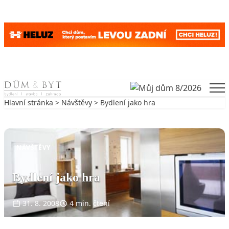
Skip to content
Men
Hlavní stránka
>
Návštěvy
> Bydlení jako hra
Zpět na Návštěvy
NÁVŠTĚVY
Bydlení jako hra
31. 8. 2008
4 min. čtení