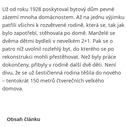
Už od roku 1928 poskytoval bytový dům pevné
zázemí mnoha domácnostem. Až na jednu výjimku
patřili všichni k rozvětvené rodině, která se, tak jak
bylo zapotřebí, stěhovala po domě. Manželé se
dvěma dětmi bydleli v nevelkém 2+1. Pak se o
patro níž uvolnil rozlehlý byt, do kterého se po
rekonstrukci mohli přestěhovat. Než byly práce
dokončeny, přibyly v rodině další dvě děti. Není
divu, že se už šestičlenná rodina těšila do nového
– tentokrát 150 metrů čtverečních velkého
domova.
Obsah článku