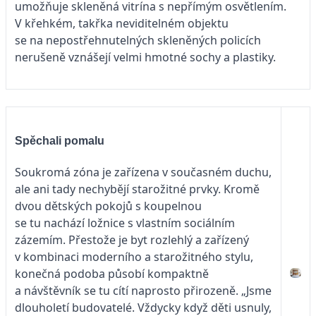
umožňuje skleněná vitrína s nepřímým osvětlením.
V křehkém, takřka neviditelném objektu
se na nepostřehnutelných skleněných policích
nerušeně vznášejí velmi hmotné sochy a plastiky.
Spěchali pomalu
Soukromá zóna je zařízena v současném duchu,
ale ani tady nechybějí starožitné prvky. Kromě
dvou dětských pokojů s koupelnou
se tu nachází ložnice s vlastním sociálním
zázemím. Přestože je byt rozlehlý a zařízený
v kombinaci moderního a starožitného stylu,
konečná podoba působí kompaktně
a návštěvník se tu cítí naprosto přirozeně. „Jsme
dlouholetí budovatelé. Vždycky když děti usnuly,