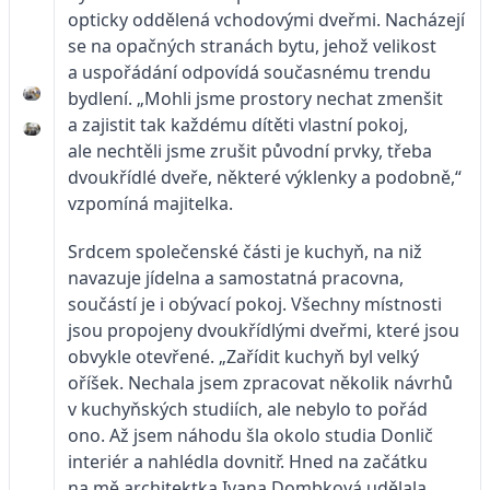
opticky oddělená vchodovými dveřmi. Nacházejí
se na opačných stranách bytu, jehož velikost
a uspořádání odpovídá současnému trendu
bydlení. „Mohli jsme prostory nechat zmenšit
a zajistit tak každému dítěti vlastní pokoj,
ale nechtěli jsme zrušit původní prvky, třeba
dvoukřídlé dveře, některé výklenky a podobně,“
vzpomíná majitelka.
Srdcem společenské části je kuchyň, na niž
navazuje jídelna a samostatná pracovna,
součástí je i obývací pokoj. Všechny místnosti
jsou propojeny dvoukřídlými dveřmi, které jsou
obvykle otevřené. „Zařídit kuchyň byl velký
oříšek. Nechala jsem zpracovat několik návrhů
v kuchyňských studiích, ale nebylo to pořád
ono. Až jsem náhodu šla okolo studia Donlič
interiér a nahlédla dovnitř. Hned na začátku
na mě architektka Ivana Dombková udělala