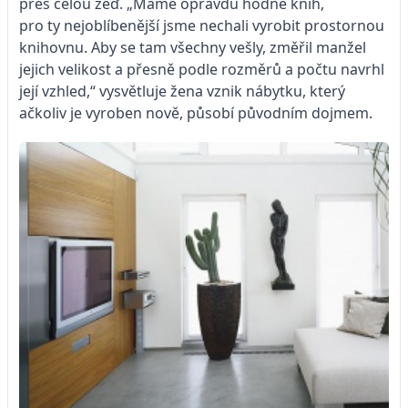
přes celou zeď. „Máme opravdu hodně knih,
pro ty nejoblíbenější jsme nechali vyrobit prostornou
knihovnu. Aby se tam všechny vešly, změřil manžel
jejich velikost a přesně podle rozměrů a počtu navrhl
její vzhled,“ vysvětluje žena vznik nábytku, který
ačkoliv je vyroben nově, působí původním dojmem.