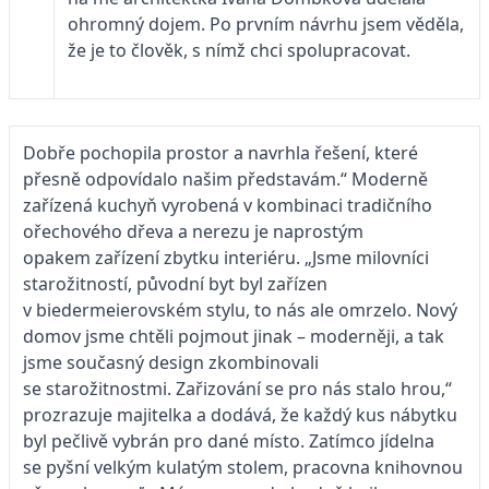
ohromný dojem. Po prvním návrhu jsem věděla,
že je to člověk, s nímž chci spolupracovat.
Dobře pochopila prostor a navrhla řešení, které
přesně odpovídalo našim představám.“ Moderně
zařízená kuchyň vyrobená v kombinaci tradičního
ořechového dřeva a nerezu je naprostým
opakem zařízení zbytku interiéru. „Jsme milovníci
starožitností, původní byt byl zařízen
v biedermeierovském stylu, to nás ale omrzelo. Nový
domov jsme chtěli pojmout jinak – moderněji, a tak
jsme současný design zkombinovali
se starožitnostmi. Zařizování se pro nás stalo hrou,“
prozrazuje majitelka a dodává, že každý kus nábytku
byl pečlivě vybrán pro dané místo. Zatímco jídelna
se pyšní velkým kulatým stolem, pracovna knihovnou