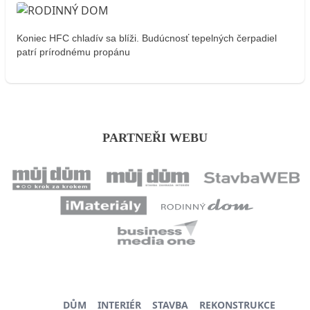
Koniec HFC chladív sa blíži. Budúcnosť tepelných čerpadiel
patrí prírodnému propánu
PARTNEŘI WEBU
DŮM
INTERIÉR
STAVBA
REKONSTRUKCE