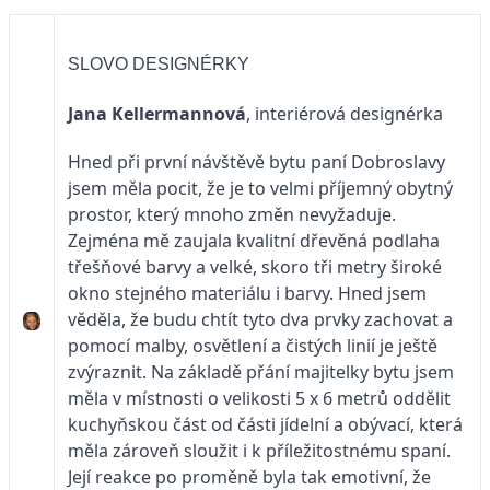
SLOVO DESIGNÉRKY
Jana Kellermannová
, interiérová designérka
Hned při první návštěvě bytu paní Dobroslavy
jsem měla pocit, že je to velmi příjemný obytný
prostor, který mnoho změn nevyžaduje.
Zejména mě zaujala kvalitní dřevěná podlaha
třešňové barvy a velké, skoro tři metry široké
okno stejného materiálu i barvy. Hned jsem
věděla, že budu chtít tyto dva prvky zachovat a
pomocí malby, osvětlení a čistých linií je ještě
zvýraznit. Na základě přání majitelky bytu jsem
měla v místnosti o velikosti 5 x 6 metrů oddělit
kuchyňskou část od části jídelní a obývací, která
měla zároveň sloužit i k příležitostnému spaní.
Její reakce po proměně byla tak emotivní, že