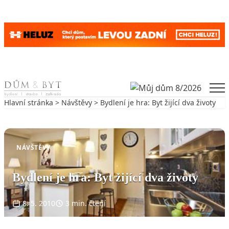
Skip to content
Men
Hlavní stránka
>
Návštěvy
> Bydlení je hra: Byt žijící dva životy
Zpět na Návštěvy
NÁVŠTĚVY
Bydlení je hra: Byt žijící dva životy
8. 5. 2010
3 min. čtení