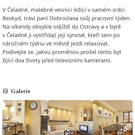
V Čeladné, malebné vesnici ležící v samém srdci
Beskyd, tráví paní Dobroslava svůj pracovní týden.
Na víkendy obvykle odjíždí do Ostravy a v bytě
v Čeladné ji vystřídají její synové, kteří sem po
náročném týdnu ve městě jezdí relaxovat.
Podívejte se, jakou proměnou prošel tento byt
žijící dva životy před televizními kamerami.
Galerie