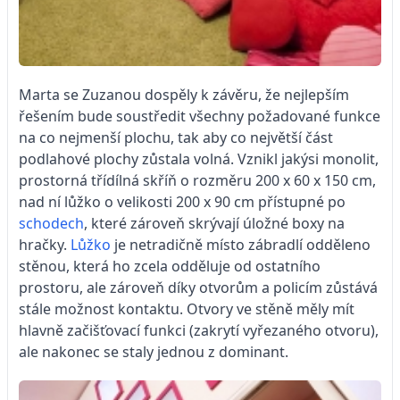
Marta se Zuzanou dospěly k závěru, že nejlepším
řešením bude soustředit všechny požadované funkce
na co nejmenší plochu, tak aby co největší část
podlahové plochy zůstala volná. Vznikl jakýsi monolit,
prostorná třídílná skříň o rozměru 200 x 60 x 150 cm,
nad ní lůžko o velikosti 200 x 90 cm přístupné po
schodech
, které zároveň skrývají úložné boxy na
hračky.
Lůžko
je netradičně místo zábradlí odděleno
stěnou, která ho zcela odděluje od ostatního
prostoru, ale zároveň díky otvorům a policím zůstává
stále možnost kontaktu. Otvory ve stěně měly mít
hlavně začišťovací funkci (zakrytí vyřezaného otvoru),
ale nakonec se staly jednou z dominant.