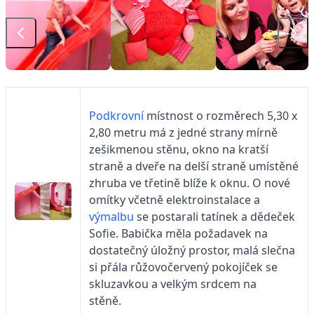
Podkrovní
místnost o rozměrech 5,30 x
2,80 metru má z jedné strany mírně
zešikmenou stěnu, okno na kratší
straně a dveře na delší straně umístěné
zhruba ve třetině blíže k oknu. O nové
omítky včetně elektroinstalace a
výmalbu
se postarali tatínek a dědeček
Sofie. Babička měla požadavek na
dostatečný úložný prostor, malá slečna
si přála růžovočervený pokojíček se
skluzavkou a velkým srdcem na
stěně.