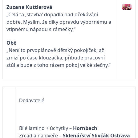
Zuzana Kuttlerová
„Celá ta ‚stavba‘ dopadla nad očekávání
dobře. Myslím, že díky opravdu výbornému a
vtipnému nápadu s rámečky.“
Obě
„Není to prvoplánově dětský pokojíček, až
zmizí po čase klouzačka, přibude pracovní
stůl a bude z toho rázem pokoj velké slečny.“
Dodavatelé
Bílé lamino + úchytky –
Hornbach
Zrcadla na dveře –
Sklenářství Slivčák Ostrava