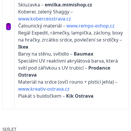
Skluzavka –
emilka.mimishop.cz
Koberec zelený Shaggy –
www.koberceostrava.cz
Čalounický materiál –
www.rempo-eshop.cz
Regál Expedit, rámečky, lampička, záclony, boxy
na hračky, zrcátko srdce, povlečení se srdíčky –
Ikea
Barvy na stěnu, svítidlo –
Baumax
Speciální UV reaktivní akrylátová barva, která
svítí pod zářivkou s UV trubicí –
Prodance
Ostrava
Materiál na srdce (ovčí rouno + plstící jehla) –
www.kreativ-ostrava.cz
Plakát s buldočkem –
Kik Ostrava
SDÍLET