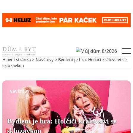
Skip to content
Men
Hlavní stránka
>
Návštěvy
> Bydlení je hra: Holčičí království se
skluzavkou
Zpět na Návštěvy
NÁVŠTĚVY
Bydlení je hra: Holčičí království se
skluzavkou