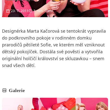
23. 7. 2011
3 min. čtení
Designérka Marta Kačorová se tentokrát vypravila
do podkrovního pokoje v rodinném domku
prarodičů pětileté Sofie, ve kterém měl vzniknout
dětský pokojíček. Dostála své pověsti a vytvořila
originální holčičí království se skluzavkou – snem
snad všech dětí.
Galerie