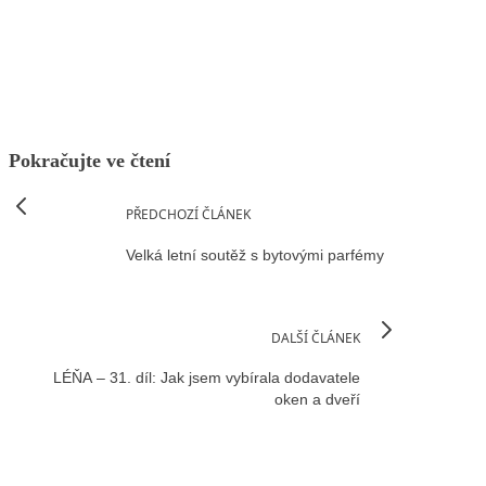
Facebook
X
LinkedIn
Email
Pokračujte ve čtení
PŘEDCHOZÍ ČLÁNEK
Velká letní soutěž s bytovými parfémy
DALŠÍ ČLÁNEK
LÉŇA – 31. díl: Jak jsem vybírala dodavatele
oken a dveří