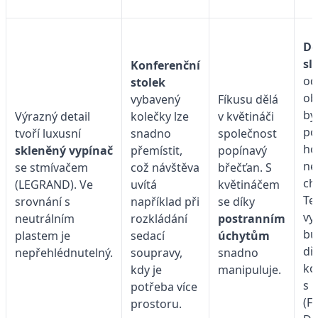
Do
sl
Konferenční
od
stolek
ob
vybavený
Fíkusu dělá
by
Výrazný detail
kolečky lze
v květináči
po
tvoří luxusní
snadno
společnost
ho
skleněný vypínač
přemístit,
popínavý
ne
se stmívačem
což návštěva
břečťan. S
ch
(LEGRAND). Ve
uvítá
květináčem
Te
srovnání s
například při
se díky
vy
neutrálním
rozkládání
postranním
bu
plastem je
sedací
úchytům
dř
nepřehlédnutelný.
soupravy,
snadno
ko
kdy je
manipuluje.
s 
potřeba více
(F
prostoru.