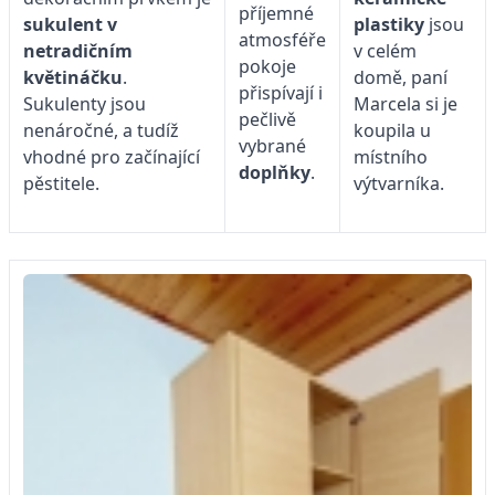
příjemné
sukulent v
plastiky
jsou
atmosféře
netradičním
v celém
pokoje
květináčku
.
domě, paní
přispívají i
Sukulenty jsou
Marcela si je
pečlivě
nenáročné, a tudíž
koupila u
vybrané
vhodné pro začínající
místního
doplňky
.
pěstitele.
výtvarníka.