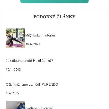
PODOBNÉ ČLÁNKY
Milý funkční interiér
30. 6. 2021
Jak dlouho snídá Heidi Janků?
16. 4. 2002
Oči, jimiž jsme zahlédli PUPENDO
1. 4. 2005
Bydlení u dvou víl