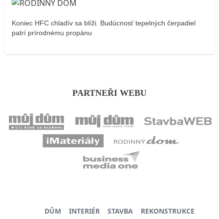
Koniec HFC chladív sa blíži. Budúcnosť tepelných čerpadiel
patrí prírodnému propánu
PARTNEŘI WEBU
DŮM
INTERIÉR
STAVBA
REKONSTRUKCE