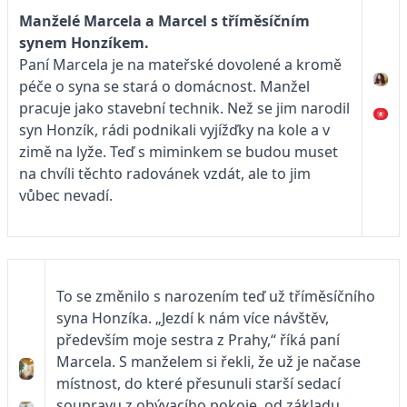
Manželé Marcela a Marcel s tříměsíčním
synem Honzíkem.
Paní Marcela je na mateřské dovolené a kromě
péče o syna se stará o domácnost. Manžel
pracuje jako stavební technik. Než se jim narodil
syn Honzík, rádi podnikali vyjížďky na kole a v
zimě na lyže. Teď s miminkem se budou muset
na chvíli těchto radovánek vzdát, ale to jim
vůbec nevadí.
To se změnilo s narozením teď už tříměsíčního
syna Honzíka. „Jezdí k nám více návštěv,
především moje sestra z Prahy,“ říká paní
Marcela. S manželem si řekli, že už je načase
místnost, do které přesunuli starší sedací
soupravu z obývacího pokoje, od základu