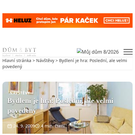
Skip to content
Men
Hlavní stránka
>
Návštěvy
> Bydlení je hra: Poslední, ale velmi
povedený
Zpět na Návštěvy
NÁVŠTĚVY
Bydlení je hra: Poslední, ale velmi
povedený
24. 9. 2009
4 min. čtení