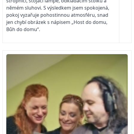
stropnici, stojací lampě, odkládacím stolku a
němém sluhovi. S výsledkem jsem spokojená,
pokoj vyzařuje pohostinnou atmosféru, snad
jen chybí obrázek s nápisem „Host do domu,
Bůh do domu“.