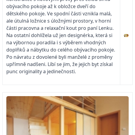
obývacího pokoje až k obložce dveří do
dětského pokoje. Ve spodní části vznikla malá,
ale útulná ložnice s úložnými prostory, v horní
části pracovna a relaxační kout pro paní Lenku.
Na ostatní dohlížela už jen designérka, která si
na výbornou poradila i s výběrem vhodných
doplňků a nábytku do celého obývacího pokoje.
Po návratu z dovolené byli manželé z proměny
upřímně nadšeni. Líbí se jim, že jejich byt získal
punc originality a jedinečnosti.