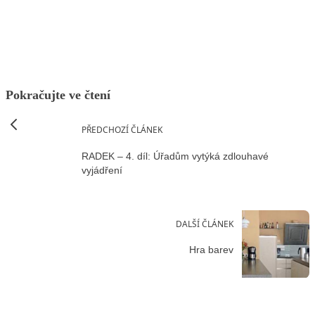
Facebook
X
LinkedIn
Email
Pokračujte ve čtení
PŘEDCHOZÍ ČLÁNEK
RADEK – 4. díl: Úřadům vytýká zdlouhavé
vyjádření
DALŠÍ ČLÁNEK
Hra barev