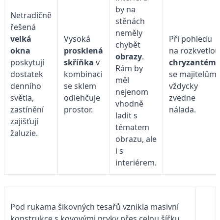
by na
Netradičně
stěnách
řešená
neměly
velká
Vysoká
Při pohledu
chybět
okna
prosklená
na rozkvetlou
obrazy
.
poskytují
skříňka
v
chryzantém
Rám by
dostatek
kombinaci
se majitelům
měl
denního
se sklem
vždycky
nejenom
světla,
odlehčuje
zvedne
vhodně
zastínění
prostor.
nálada.
ladit s
zajišťují
tématem
žaluzie.
obrazu, ale
i s
interiérem.
Pod rukama šikovných tesařů vznikla masivní
konstrukce s kovovými prvky přes celou šířku