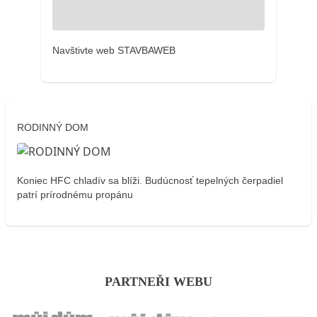
Navštivte web STAVBAWEB
RODINNÝ DOM
Koniec HFC chladív sa blíži. Budúcnosť tepelných čerpadiel
patrí prírodnému propánu
PARTNEŘI WEBU