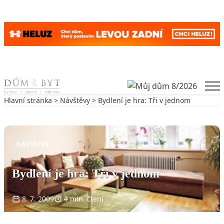
Skip to content
Men
Hlavní stránka
>
Návštěvy
> Bydlení je hra: Tři v jednom
Zpět na Návštěvy
NÁVŠTĚVY
Bydlení je hra: Tři v jednom
8. 7. 2009
4 min. čtení