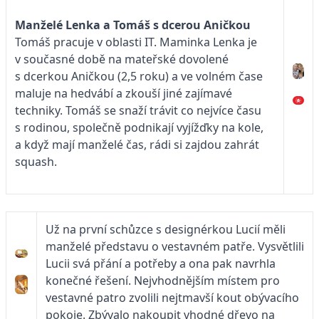
Manželé Lenka a Tomáš s dcerou Aničkou
Tomáš pracuje v oblasti IT. Maminka Lenka je
v současné době na mateřské dovolené
s dcerkou Aničkou (2,5 roku) a ve volném čase
maluje na hedvábí a zkouší jiné zajímavé
techniky. Tomáš se snaží trávit co nejvíce času
s rodinou, společně podnikají vyjížďky na kole,
a když mají manželé čas, rádi si zajdou zahrát
squash.
Už na první schůzce s designérkou Lucií měli
manželé představu o vestavném patře. Vysvětlili
Lucii svá přání a potřeby a ona pak navrhla
konečné řešení. Nejvhodnějším místem pro
vestavné patro zvolili nejtmavší kout obývacího
pokoje. Zbývalo nakoupit vhodné dřevo na