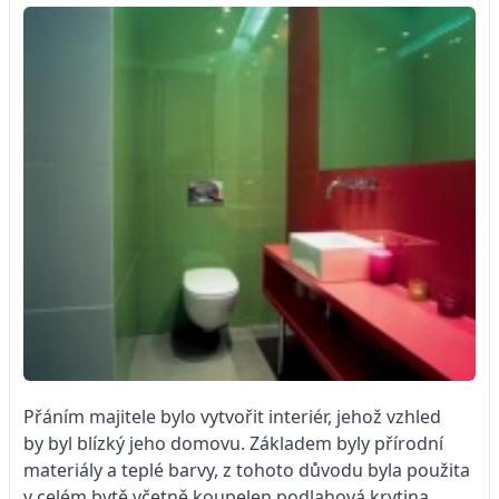
Přáním majitele bylo vytvořit interiér, jehož vzhled
by byl blízký jeho domovu. Základem byly přírodní
materiály a teplé barvy, z tohoto důvodu byla použita
v celém bytě včetně koupelen podlahová krytina