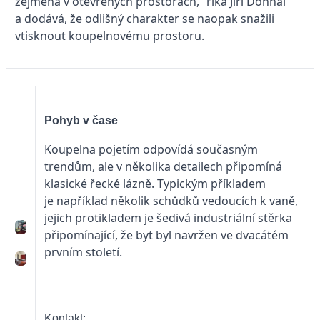
zejména v otevřených prostorách,“ říká Jiří Dohnal
a dodává, že odlišný charakter se naopak snažili
vtisknout koupelnovému prostoru.
Pohyb v čase
Koupelna pojetím odpovídá současným
trendům, ale v několika detailech připomíná
klasické řecké lázně. Typickým příkladem
je například několik schůdků vedoucích k vaně,
jejich protikladem je šedivá industriální stěrka
připomínající, že byt byl navržen ve dvacátém
prvním století.
Kontakt: