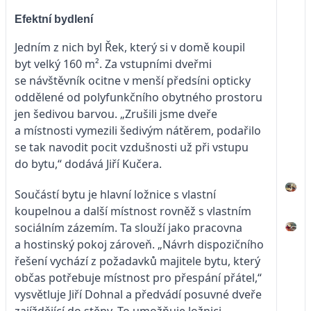
Efektní bydlení
Jedním z nich byl Řek, který si v domě koupil
byt velký 160 m². Za vstupními dveřmi
se návštěvník ocitne v menší předsíni opticky
oddělené od polyfunkčního obytného prostoru
jen šedivou barvou. „Zrušili jsme dveře
a místnosti vymezili šedivým nátěrem, podařilo
se tak navodit pocit vzdušnosti už při vstupu
do bytu,“ dodává Jiří Kučera.
Součástí bytu je hlavní ložnice s vlastní
koupelnou a další místnost rovněž s vlastním
sociálním zázemím. Ta slouží jako pracovna
a hostinský pokoj zároveň. „Návrh dispozičního
řešení vychází z požadavků majitele bytu, který
občas potřebuje místnost pro přespání přátel,“
vysvětluje Jiří Dohnal a předvádí posuvné dveře
zajíždějící do stěny. To umožňuje ložnici