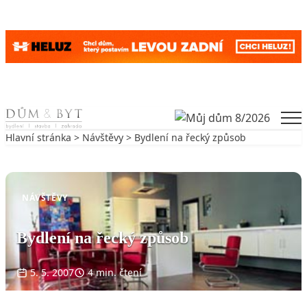
Skip to content
Men
Hlavní stránka
>
Návštěvy
> Bydlení na řecký způsob
Zpět na Návštěvy
NÁVŠTĚVY
Bydlení na řecký způsob
5. 5. 2007
4 min. čtení