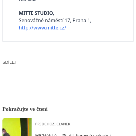
MITTE STUDIO,
Senovážné náměstí 17, Praha 1,
http://www.mitte.cz/
SDÍLET
Facebook
X
LinkedIn
Email
Pokračujte ve čtení
PŘEDCHOZÍ ČLÁNEK
MICHAELA – 29. díl: Barevné malování