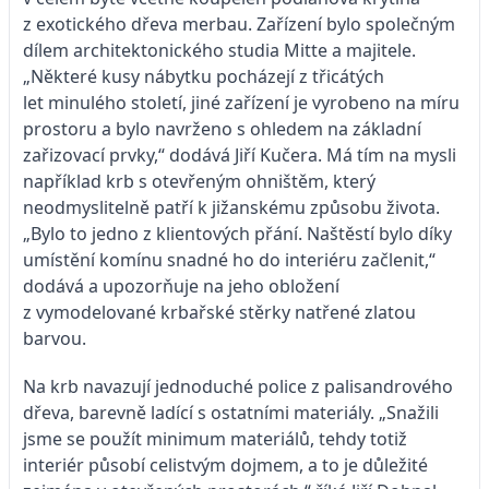
z exotického dřeva merbau. Zařízení bylo společným
dílem architektonického studia Mitte a majitele.
„Některé kusy nábytku pocházejí z třicátých
let minulého století, jiné zařízení je vyrobeno na míru
prostoru a bylo navrženo s ohledem na základní
zařizovací prvky,“ dodává Jiří Kučera. Má tím na mysli
například krb s otevřeným ohništěm, který
neodmyslitelně patří k jižanskému způsobu života.
„Bylo to jedno z klientových přání. Naštěstí bylo díky
umístění komínu snadné ho do interiéru začlenit,“
dodává a upozorňuje na jeho obložení
z vymodelované krbařské stěrky natřené zlatou
barvou.
Na krb navazují jednoduché police z palisandrového
dřeva, barevně ladící s ostatními materiály. „Snažili
jsme se použít minimum materiálů, tehdy totiž
interiér působí celistvým dojmem, a to je důležité