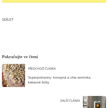
SDÍLET
Facebook
X
LinkedIn
Email
Pokračujte ve čtení
PŘEDCHOZÍ ČLÁNEK
Superpotraviny: konopná a chia semínka,
kakaové boby
DALŠÍ ČLÁNEK