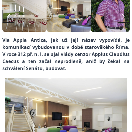
Via Appia Antica, jak už její název vypovídá, je
komunikací vybudovanou v době starověkého Říma.
V roce 312 př. n. l. se ujal vlády cenzor Appius Claudius
Caecus a ten začal neprodleně, aniž by čekal na
schválení Senátu, budovat.