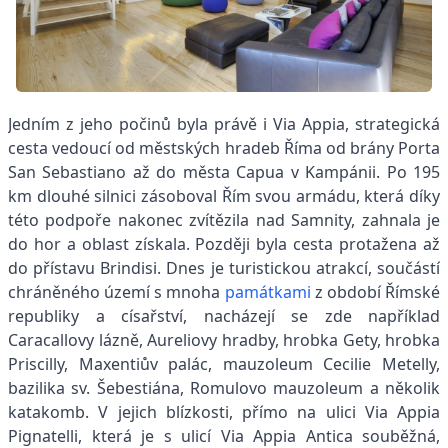
Jedním z jeho počinů byla právě i Via Appia, strategická
cesta vedoucí od městských hradeb Říma od brány Porta
San Sebastiano až do města Capua v Kampánii. Po 195
km dlouhé silnici zásoboval Řím svou armádu, která díky
této podpoře nakonec zvítězila nad Samnity, zahnala je
do hor a oblast získala. Později byla cesta protažena až
do přístavu Brindisi.
Dnes je turistickou atrakcí, součástí
chráněného území s mnoha
památkami
z období Římské
republiky a císařství, nacházejí se zde například
Caracallovy lázně, Aureliovy hradby, hrobka Gety, hrobka
Priscilly, Maxentiův palác, mauzoleum Cecilie Metelly,
bazilika sv. Šebestiána, Romulovo mauzoleum a několik
katakomb. V jejich blízkosti, přímo na ulici Via Appia
Pignatelli, která je s ulicí Via Appia Antica souběžná,