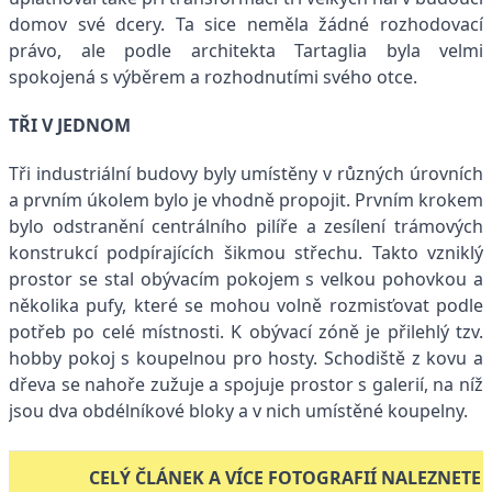
domov své dcery. Ta sice neměla žádné rozhodovací
právo, ale podle architekta Tartaglia byla velmi
spokojená s výběrem a rozhodnutími svého otce.
TŘI V JEDNOM
Tři industriální budovy byly umístěny v různých úrovních
a prvním úkolem bylo je vhodně propojit. Prvním krokem
bylo odstranění centrálního pilíře a zesílení trámových
konstrukcí podpírajících šikmou střechu. Takto vzniklý
prostor se stal obývacím pokojem s velkou pohovkou a
několika pufy, které se mohou volně rozmisťovat podle
potřeb po celé místnosti. K obývací zóně je přilehlý tzv.
hobby pokoj s koupelnou pro hosty. Schodiště z kovu a
dřeva se nahoře zužuje a spojuje prostor s galerií, na níž
jsou dva obdélníkové bloky a v nich umístěné koupelny.
CELÝ ČLÁNEK A VÍCE FOTOGRAFIÍ NALEZNETE