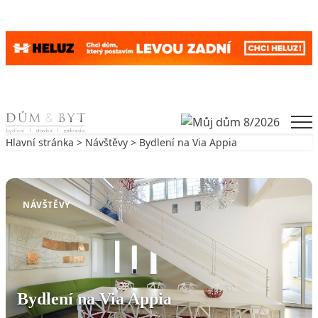
Skip to content
Men
Hlavní stránka
>
Návštěvy
> Bydlení na Via Appia
Zpět na Návštěvy
NÁVŠTĚVY
Bydlení na Via Appia