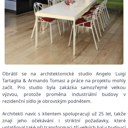
Obrátil se na architektonické studio Angelo Luigi
Tartaglia & Armando Tomasi a práce na projektu mohly
začít. Pro studio byla zakázka samozřejmě velkou
výzvou, protože proměna industriální budovy v
rezidenční sídlo je obrovským podnětem.
Architekti navíc s klientem spolupracují už 25 let, takže
znají jeho očekávání i striktní požadavky, které
uplatňoval také při transformaci tří velkých hal v budoucí