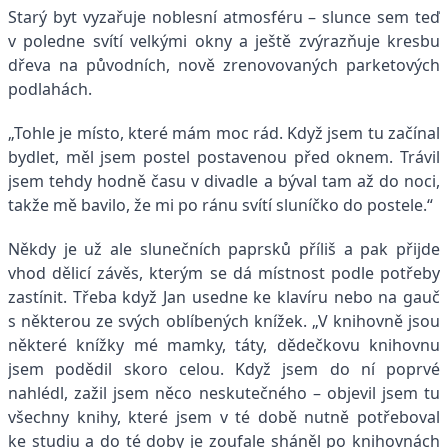
Starý byt vyzařuje noblesní atmosféru – slunce sem teď
v poledne svítí velkými okny a ještě zvýrazňuje kresbu
dřeva na původních, nově zrenovovaných parketových
podlahách.
„Tohle je místo, které mám moc rád. Když jsem tu začínal
bydlet, měl jsem postel postavenou před oknem. Trávil
jsem tehdy hodně času v divadle a býval tam až do noci,
takže mě bavilo, že mi po ránu svítí sluníčko do postele.“
Někdy je už ale slunečních paprsků příliš a pak přijde
vhod dělicí závěs, kterým se dá místnost podle potřeby
zastínit. Třeba když Jan usedne ke klavíru nebo na gauč
s některou ze svých oblíbených knížek. „V knihovně jsou
některé knížky mé mamky, táty, dědečkovu knihovnu
jsem podědil skoro celou. Když jsem do ní poprvé
nahlédl, zažil jsem něco neskutečného – objevil jsem tu
všechny knihy, které jsem v té době nutně potřeboval
ke studiu a do té doby je zoufale sháněl po knihovnách