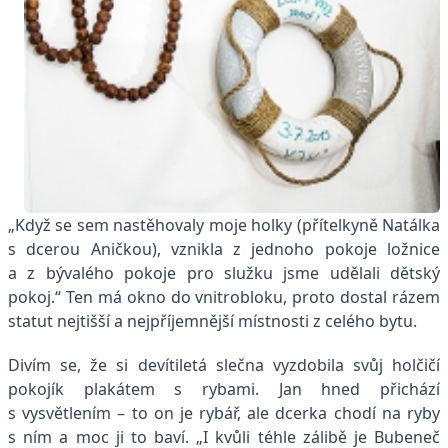
„Když se sem nastěhovaly moje holky (přítelkyně Natálka
s dcerou Aničkou), vznikla z jednoho pokoje ložnice
a z bývalého pokoje pro služku jsme udělali dětský
pokoj.“ Ten má okno do vnitrobloku, proto dostal rázem
statut nejtišší a nejpříjemnější místnosti z celého bytu.
Divím se, že si devítiletá slečna vyzdobila svůj holčičí
pokojík plakátem s rybami. Jan hned přichází
s vysvětlením – to on je rybář, ale dcerka chodí na ryby
s ním a moc ji to baví. „I kvůli téhle zálibě je Bubeneč