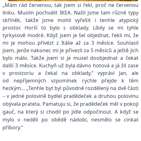
„Mám rád červenou, tak jsem si řekl, proč ne červenou
linku. Musím pochválit IKEA. Našli jsme tam různé typy
skříněk, takže jsme mohli vyřešit i tenhle atypický
prostor. Horší to bylo s obklady. Líbily se mi tyhle
tyrkysově modré. Když jsem je šel objednat, řekli mi, že
mi je mohou přivézt z Itálie až za 3 měsíce. Souhlasil
jsem, jenže nakonec mi je přivezli za 5 měsíců a ještě jich
bylo málo. Takže jsem si je musel doobjednat a čekat
další 3 měsíce. Kuchyň už byla dávno hotová a já žil zase
v provizoriu a čekal na obklady,“ vypráví Jan, ale
od nepříjemných vzpomínek rychle přejde k těm
hezkým…
„Tenhle byt byl původně rozdělený na dvě části
– v jedné polovině bydlel pradědeček a druhou polovinu
obývala prateta. Pamatuju si, že pradědeček měl v pokoji
gauč, na který si chodil po jídle odpočinout. A když se
mylo v neděli po obědě nádobí, nesmělo se cinkat
příbory.“