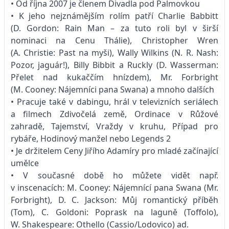
• Od října 2007 je členem Divadla pod Palmovkou
• K jeho nejznámějším rolím patří Charlie Babbitt
(D. Gordon: Rain Man – za tuto roli byl v širší
nominaci na Cenu Thálie), Christopher Wren
(A. Christie: Past na myši), Wally Wilkins (N. R. Nash:
Pozor, jaguár!), Billy Bibbit a Ruckly (D. Wasserman:
Přelet nad kukaččím hnízdem), Mr. Forbright
(M. Cooney: Nájemníci pana Swana) a mnoho dalších
• Pracuje také v dabingu, hrál v televizních seriálech
a filmech Zdivočelá země, Ordinace v Růžové
zahradě, Tajemství, Vraždy v kruhu, Případ pro
rybáře, Hodinový manžel nebo Legends 2
• Je držitelem Ceny Jiřího Adamíry pro mladé začínající
umělce
• V současné době ho můžete vidět např.
v inscenacích: M. Cooney: Nájemnící pana Swana (Mr.
Forbright), D. C. Jackson: Můj romantický příběh
(Tom), C. Goldoni: Poprask na laguně (Toffolo),
W. Shakespeare: Othello (Cassio/Lodovico) ad.