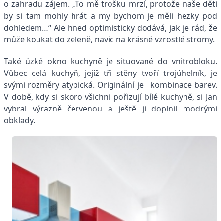
o zahradu zájem. „To mě trošku mrzí, protože naše děti
by si tam mohly hrát a my bychom je měli hezky pod
dohledem…“ Ale hned optimisticky dodává, jak je rád, že
může koukat do zeleně, navíc na krásné vzrostlé stromy.
Také úzké okno kuchyně je situované do vnitrobloku.
Vůbec celá kuchyň, jejíž tři stěny tvoří trojúhelník, je
svými rozměry atypická. Originální je i kombinace barev.
V době, kdy si skoro všichni pořizují bílé kuchyně, si Jan
vybral výrazně červenou a ještě ji doplnil modrými
obklady.