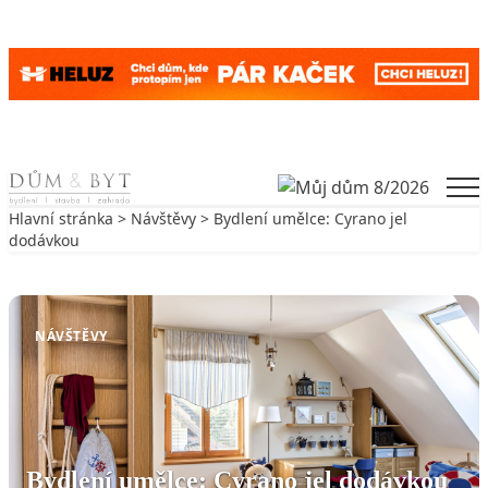
Skip to content
Men
Hlavní stránka
>
Návštěvy
> Bydlení umělce: Cyrano jel
dodávkou
Zpět na Návštěvy
NÁVŠTĚVY
Bydlení umělce: Cyrano jel dodávkou