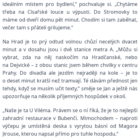
ideálním místem pro bydlení,“ pochvaluje si.
„Chytáme
třeba na Císařské louce u výpusti. Do Stromovky to
máme od dveří domu pět minut. Chodím si tam zaběhat,
večer tam s přáteli grilujeme.“
Na Hrad je to prý odtud volnou chůzí necelých dvacet
minut a v dosahu jsou i dvě stanice metra A. „Můžu si
vybrat, zda na něj naskočím na Hradčanské, nebo
na Dejvické – z obou stanic jsem během chvilky v centru
Prahy. Do divadla ale jezdím nejraději na kole – je to
o deset minut kratší než tramvají. Té dávám přednost jen
tehdy, když se musím učit texty,“ směje se Jan a ještě nás
upozorňuje na několik příjemných hospůdek v okolí.
„Naše je ta U Viléma. Právem se o ní říká, že je to nejlepší
zahradní restaurace v Bubenči. Mimochodem – naproti
výčepu je umístěná deska s vyrytou básní od Magora
Jirouse, kterou napsal přímo pro tuhle hospodu.“