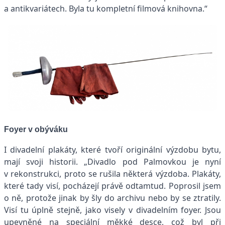
a antikvariátech. Byla tu kompletní filmová knihovna.“
Foyer v obýváku
I divadelní plakáty, které tvoří originální výzdobu bytu,
mají svoji historii. „Divadlo pod Palmovkou je nyní
v rekonstrukci, proto se rušila některá výzdoba. Plakáty,
které tady visí, pocházejí právě odtamtud. Poprosil jsem
o ně, protože jinak by šly do archivu nebo by se ztratily.
Visí tu úplně stejně, jako visely v divadelním foyer. Jsou
upevněné na speciální měkké desce, což byl při