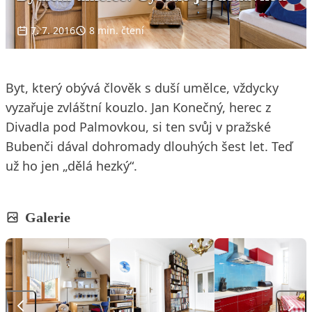
7. 7. 2016
8 min. čtení
Byt, který obývá člověk s duší umělce, vždycky
vyzařuje zvláštní kouzlo. Jan Konečný, herec z
Divadla pod Palmovkou, si ten svůj v pražské
Bubenči dával dohromady dlouhých šest let. Teď
už ho jen „dělá hezký“.
Galerie