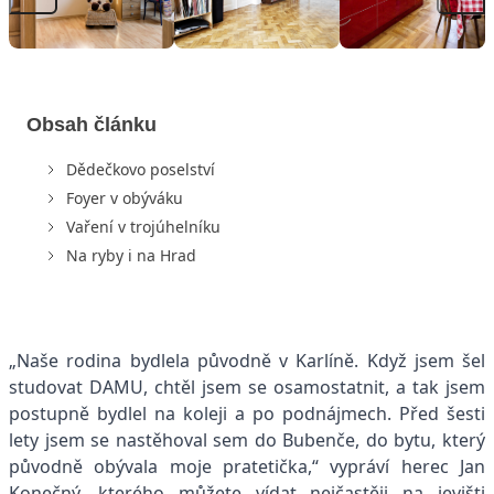
Obsah článku
Dědečkovo poselství
Foyer v obýváku
Vaření v trojúhelníku
Na ryby i na Hrad
„Naše rodina bydlela původně v Karlíně. Když jsem šel
studovat DAMU, chtěl jsem se osamostatnit, a tak jsem
postupně bydlel na koleji a po podnájmech. Před šesti
lety jsem se nastěhoval sem do Bubenče, do bytu, který
původně obývala moje pratetička,“ vypráví herec Jan
Konečný, kterého můžete vídat nejčastěji na jevišti