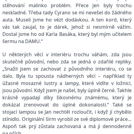
stěhování malinko problém. Přece jen byly trochu
neskladné. Třeba tady Cyrano se mi nevešel do žádného
auta. Museli jsme ho vézt dodávkou. A ten kord, který
vás tak zaujal, to je dárek, jehož si nesmírně vážím.
Dostal jsme ho od Karla Basáka, který byl mým učitelem
šermu na DAMU.“
U některých věcí v interiéru trochu váhám, zda jsou
skutečně původní, nebo zda se jedná o zdařilé repliky.
„Snažil jsem se zachovat z původního interiéru, co se
dalo. Byla tu spousta nádherných věcí – například ty
úžasné mosazné lustry a lampy, které vidíte v ložnici,
jsou původní. Když jsem je našel, byly úplně černé. Takhle
krásně vypadají díky šikovnému známému, který je
dokázal zrenovovat do úplné dokonalosti.“ Také se
stojací lampou se Jan nechtěl rozloučit, i když jí chybělo
stínidlo. Originální širm vyrobil ze své diplomové práce…
Aspoň tak prý zůstala zachovaná a má ji dennodenně
na očích.