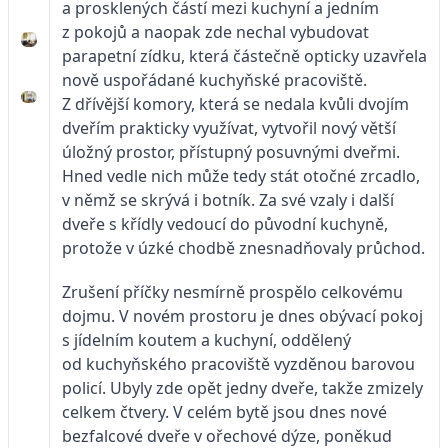
a prosklených částí mezi kuchyní a jedním
z pokojů a naopak zde nechal vybudovat
parapetní zídku, která částečně opticky uzavřela
nově uspořádané kuchyňské pracoviště.
Z dřívější komory, která se nedala kvůli dvojím
dveřím prakticky využívat, vytvořil nový větší
úložný prostor, přístupný posuvnými dveřmi.
Hned vedle nich může tedy stát otočné zrcadlo,
v němž se skrývá i botník. Za své vzaly i další
dveře s křídly vedoucí do původní kuchyně,
protože v úzké chodbě znesnadňovaly průchod.
Zrušení příčky nesmírně prospělo celkovému
dojmu. V novém prostoru je dnes obývací pokoj
s jídelním koutem a kuchyní, oddělený
od kuchyňského pracoviště vyzděnou barovou
policí. Ubyly zde opět jedny dveře, takže zmizely
celkem čtvery. V celém bytě jsou dnes nové
bezfalcové dveře v ořechové dýze, poněkud