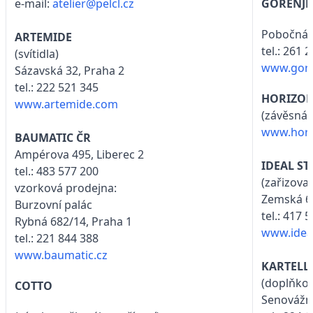
e-mail:
atelier@pelcl.cz
GORENJE
Pobočná 
ARTEMIDE
tel.: 261 
(svítidla)
www.gore
Sázavská 32, Praha 2
tel.: 222 521 345
HORIZO
www.artemide.com
(závěsná 
www.hori
BAUMATIC ČR
Ampérova 495, Liberec 2
IDEAL S
tel.: 483 577 200
(zařizova
vzorková prodejna:
Zemská 62
Burzovní palác
tel.: 417 
Rybná 682/14, Praha 1
www.idea
tel.: 221 844 388
www.baumatic.cz
KARTELL
(doplňkov
COTTO
Senovážn