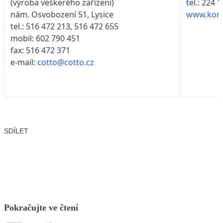
(výroba veškerého zařízení)
tel.: 224 
nám. Osvobození 51, Lysice
www.kons
tel.: 516 472 213, 516 472 655
mobil: 602 790 451
fax: 516 472 371
e-mail:
cotto@cotto.cz
SDÍLET
Facebook
X
LinkedIn
Email
Pokračujte ve čtení