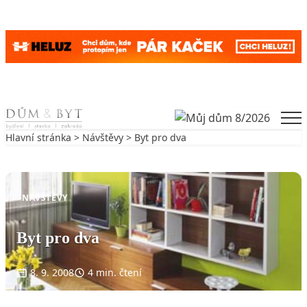
Skip to content
Men
Hlavní stránka
>
Návštěvy
> Byt pro dva
Zpět na Návštěvy
NÁVŠTĚVY
Byt pro dva
8. 9. 2008
4 min. čtení