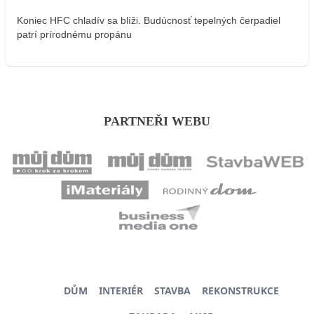
Koniec HFC chladív sa blíži. Budúcnosť tepelných čerpadiel
patrí prírodnému propánu
PARTNEŘI WEBU
DŮM
INTERIÉR
STAVBA
REKONSTRUKCE