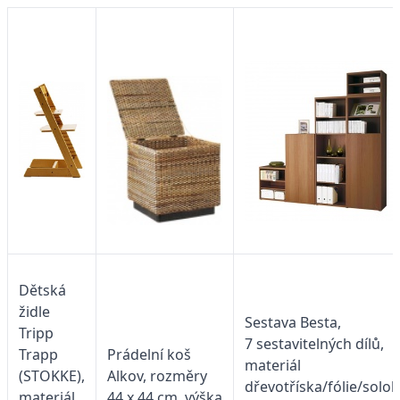
Dětská
židle
Sestava Besta,
Tripp
7 sestavitelných dílů,
Trapp
Prádelní koš
materiál
(STOKKE),
Alkov, rozměry
dřevotříska/fólie/sololi
materiál
44 x 44 cm, výška