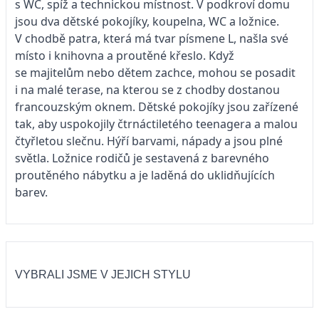
s WC, spíž a technickou místnost. V podkroví domu
jsou dva dětské pokojíky, koupelna, WC a ložnice.
V chodbě patra, která má tvar písmene L, našla své
místo i knihovna a proutěné křeslo. Když
se majitelům nebo dětem zachce, mohou se posadit
i na malé terase, na kterou se z chodby dostanou
francouzským oknem. Dětské pokojíky jsou zařízené
tak, aby uspokojily čtrnáctiletého teenagera a malou
čtyřletou slečnu. Hýří barvami, nápady a jsou plné
světla. Ložnice rodičů je sestavená z barevného
proutěného nábytku a je laděná do uklidňujících
barev.
VYBRALI JSME V JEJICH STYLU