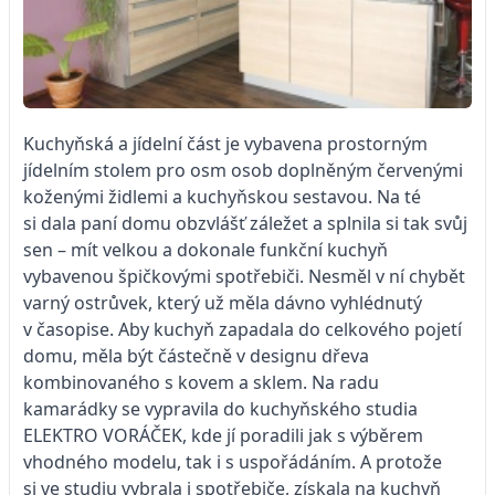
Kuchyňská a jídelní část je vybavena prostorným
jídelním stolem pro osm osob doplněným červenými
koženými židlemi a kuchyňskou sestavou. Na té
si dala paní domu obzvlášť záležet a splnila si tak svůj
sen – mít velkou a dokonale funkční kuchyň
vybavenou špičkovými spotřebiči. Nesměl v ní chybět
varný ostrůvek, který už měla dávno vyhlédnutý
v časopise. Aby kuchyň zapadala do celkového pojetí
domu, měla být částečně v designu dřeva
kombinovaného s kovem a sklem. Na radu
kamarádky se vypravila do kuchyňského studia
ELEKTRO VORÁČEK, kde jí poradili jak s výběrem
vhodného modelu, tak i s uspořádáním. A protože
si ve studiu vybrala i spotřebiče, získala na kuchyň