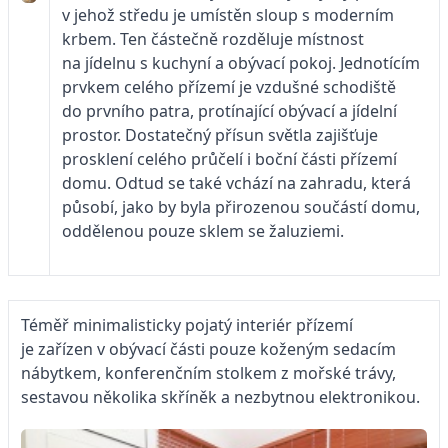
v jehož středu je umístěn sloup s moderním
krbem. Ten částečně rozděluje místnost
na jídelnu s kuchyní a obývací pokoj. Jednotícím
prvkem celého přízemí je vzdušné schodiště
do prvního patra, protínající obývací a jídelní
prostor. Dostatečný přísun světla zajišťuje
prosklení celého průčelí i boční části přízemí
domu. Odtud se také vchází na zahradu, která
působí, jako by byla přirozenou součástí domu,
oddělenou pouze sklem se žaluziemi.
Téměř minimalisticky pojatý interiér přízemí
je zařízen v obývací části pouze koženým sedacím
nábytkem, konferenčním stolkem z mořské trávy,
sestavou několika skříněk a nezbytnou elektronikou.