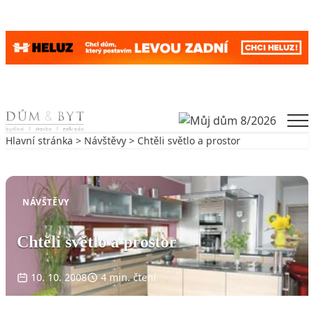
Skip to content
Men
Hlavní stránka
>
Návštěvy
> Chtěli světlo a prostor
Zpět na Návštěvy
NÁVŠTĚVY
Chtěli světlo a prostor
10. 10. 2008
4 min. čtení