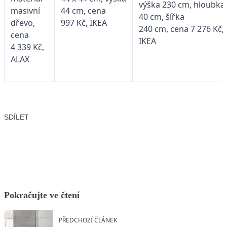
výška 230 cm, hloubka
masivní
44 cm, cena
40 cm, šířka
dřevo,
997 Kč, IKEA
240 cm, cena 7 276 Kč,
cena
IKEA
4 339 Kč,
ALAX
SDÍLET
Facebook
X
LinkedIn
Email
Pokračujte ve čtení
PŘEDCHOZÍ ČLÁNEK