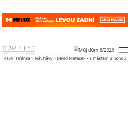
Skip to content
Men
Hlavní stránka
>
Návštěvy
> David Matásek – s městem u nohou
Zpět na Návštěvy
NÁVŠTĚVY
David Matásek – s městem u nohou
19. 3. 2007
7 min. čtení