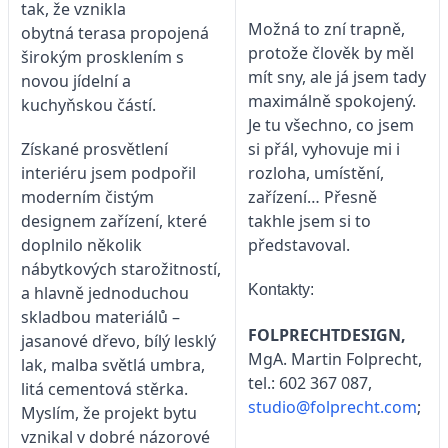
tak, že vznikla
Možná to zní trapně,
obytná terasa propojená
protože člověk by měl
širokým prosklením s
mít sny, ale já jsem tady
novou jídelní a
maximálně spokojený.
kuchyňskou částí.
Je tu všechno, co jsem
si přál, vyhovuje mi i
Získané prosvětlení
rozloha, umístění,
interiéru jsem podpořil
zařízení… Přesně
moderním čistým
takhle jsem si to
designem zařízení, které
představoval.
doplnilo několik
nábytkových starožitností,
Kontakty:
a hlavně jednoduchou
skladbou materiálů –
FOLPRECHTDESIGN,
jasanové dřevo, bílý lesklý
MgA. Martin Folprecht,
lak, malba světlá umbra,
tel.: 602 367 087,
litá cementová stěrka.
studio@folprecht.com
;
Myslím, že projekt bytu
vznikal v dobré názorové