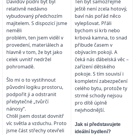
Ten byt samozřejmě
Davidův půdní byt byl
ještě není zcela hotový,
relativně nedávno
baví nás pořád něco
vybudovaný předchozím
vylepšovat. Přáli
majitelem. S dispozicí jsme
bychom si krb nebo
neměli
krbová kamna, to snad
problém, ten jsem viděl v
přibude časem v
provedení, materiálech a
obývacím pokoji. A
hlavně v tom, že byt jako
čeká nás ďábelská věc –
celek uvnitř nedržel
zařízení dětského
pohromadě.
pokoje. S tím souvisí i
Šlo mi o to vystihnout
kompletní zabezpečení
původní logiku prostoru,
celého bytu, protože ty
podpořit ji a odstranit
strmé schody nejsou
přebytečné „tvůrčí
pro dítě úplně
nánosy“.
nejvhodnější.
Chtěl jsem dostat dovnitř
víc světla a vzduchu. Proto
Jak si představujete
jsme část střechy otevřeli
ideální bydlení?