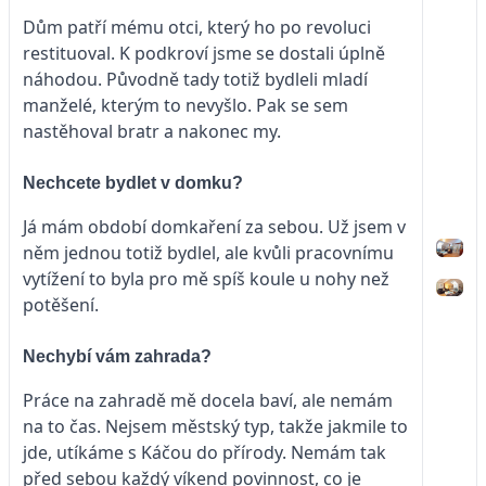
Dům patří mému otci, který ho po revoluci
restituoval. K podkroví jsme se dostali úplně
náhodou. Původně tady totiž bydleli mladí
manželé, kterým to nevyšlo. Pak se sem
nastěhoval bratr a nakonec my.
Nechcete bydlet v domku?
Já mám období domkaření za sebou. Už jsem v
něm jednou totiž bydlel, ale kvůli pracovnímu
vytížení to byla pro mě spíš koule u nohy než
potěšení.
Nechybí vám zahrada?
Práce na zahradě mě docela baví, ale nemám
na to čas. Nejsem městský typ, takže jakmile to
jde, utíkáme s Káčou do přírody. Nemám tak
před sebou každý víkend povinnost, co je