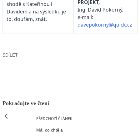
PROJEKT,
shodě s Kateřinou i
Ing. David Pokorný,
Davidem a na výsledku je
e-mail:
to, doufám, znát.
davepokorny@quick.cz
SDÍLET
Facebook
X
LinkedIn
Email
Pokračujte ve čtení
PŘEDCHOZÍ ČLÁNEK
Má, co chtěla