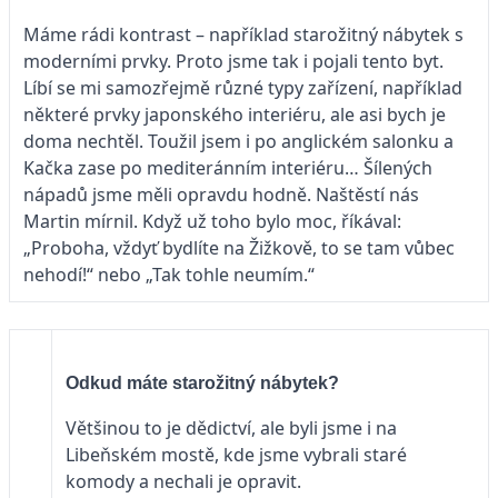
Máme rádi kontrast – například starožitný nábytek s
moderními prvky. Proto jsme tak i pojali tento byt.
Líbí se mi samozřejmě různé typy zařízení, například
některé prvky japonského interiéru, ale asi bych je
doma nechtěl. Toužil jsem i po anglickém salonku a
Kačka zase po mediteránním interiéru… Šílených
nápadů jsme měli opravdu hodně. Naštěstí nás
Martin mírnil. Když už toho bylo moc, říkával:
„Proboha, vždyť bydlíte na Žižkově, to se tam vůbec
nehodí!“ nebo „Tak tohle neumím.“
Odkud máte starožitný nábytek?
Většinou to je dědictví, ale byli jsme i na
Libeňském mostě, kde jsme vybrali staré
komody a nechali je opravit.