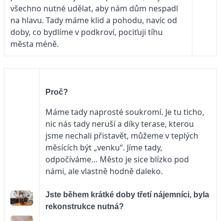
všechno nutné udělat, aby nám dům nespadl
na hlavu. Tady máme klid a pohodu, navíc od
doby, co bydlíme v podkroví, pociťuji tíhu
města méně.
Proč?
Máme tady naprosté soukromí. Je tu ticho,
nic nás tady neruší a díky terase, kterou
jsme nechali přistavět, můžeme v teplých
měsících být „venku“. Jíme tady,
odpočíváme… Město je sice blízko pod
námi, ale vlastně hodně daleko.
Jste během krátké doby třetí nájemníci, byla
rekonstrukce nutná?