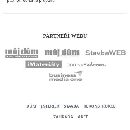
patrí prírodnému propánu
PARTNEŘI WEBU
DŮM
INTERIÉR
STAVBA
REKONSTRUKCE
ZAHRADA
AKCE