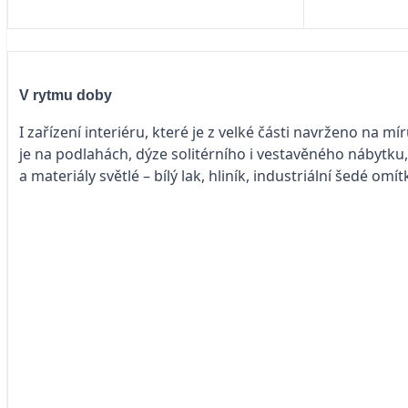
V rytmu doby
I zařízení interiéru, které je z velké části navrženo na 
je na podlahách, dýze solitérního i vestavěného nábytku,
a materiály světlé – bílý lak, hliník, industriální šedé om