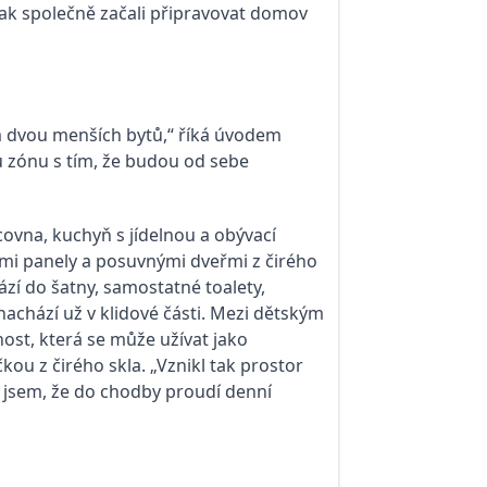
u tak společně začali připravovat domov
ím dvou menších bytů,“ říká úvodem
 zónu s tím, že budou od sebe
covna, kuchyň s jídelnou a obývací
mi panely a posuvnými dveřmi z čirého
zí do šatny, samostatné toalety,
 nachází už v klidové části. Mezi dětským
nost, která se může užívat jako
ou z čirého skla. „Vznikl tak prostor
ila jsem, že do chodby proudí denní