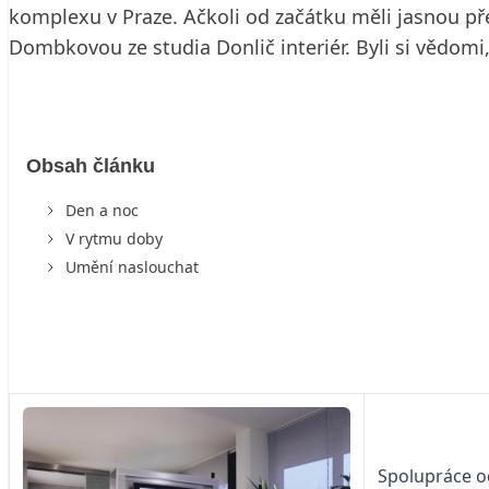
komplexu v Praze. Ačkoli od začátku měli jasnou před
Dombkovou ze studia Donlič interiér. Byli si vědomi,
Obsah článku
Den a noc
V rytmu doby
Umění naslouchat
Spolupráce od