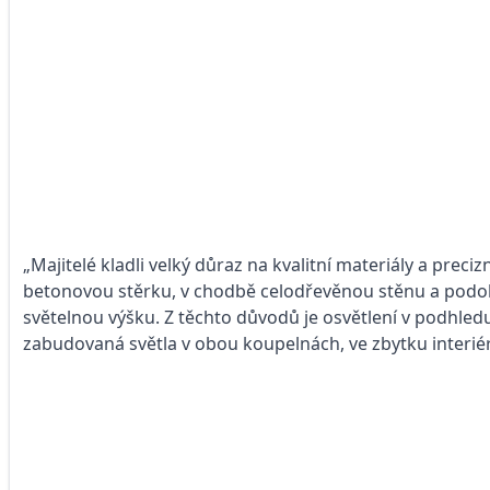
„Majitelé kladli velký důraz na kvalitní materiály a preci
betonovou stěrku, v chodbě celodřevěnou stěnu a podobn
světelnou výšku. Z těchto důvodů je osvětlení v podhledu
zabudovaná světla v obou koupelnách, ve zbytku interiér