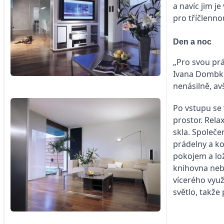
a navíc jim j
pro tříčlenno
Den a noc
„Pro svou prá
Ivana Dombko
nenásilně, av
Po vstupu se 
prostor. Rel
skla. Společe
prádelny a ko
pokojem a lož
knihovna nebo
vícerého využ
světlo, takže