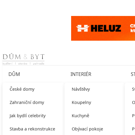
Skip to content
DŮM
INTERIÉR
S
České domy
Návštěvy
S
Zahraniční domy
Koupelny
O
Jak bydlí celebrity
Kuchyně
P
Stavba a rekonstrukce
Obývací pokoje
P