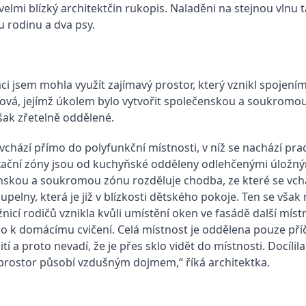
e velmi blízký architektčin rukopis. Naladěni na stejnou vln
u rodinu a dva psy.
ci jsem mohla využít zajímavý prostor, který vznikl spojen
vá, jejímž úkolem bylo vytvořit společenskou a soukromou
šak zřetelně oddělené.
vchází přímo do polyfunkční místnosti, v níž se nachází pra
axační zóny jsou od kuchyňské odděleny odlehčenými úložný
nskou a soukromou zónu rozděluje chodba, ze které se vchá
upelny, která je již v blízkosti dětského pokoje. Ten se však
nicí rodičů vznikla kvůli umístění oken ve fasádě další míst
 k domácímu cvičení. Celá místnost je oddělena pouze příčk
ití a proto nevadí, že je přes sklo vidět do místnosti. Docíl
 prostor působí vzdušným dojmem,“ říká architektka.