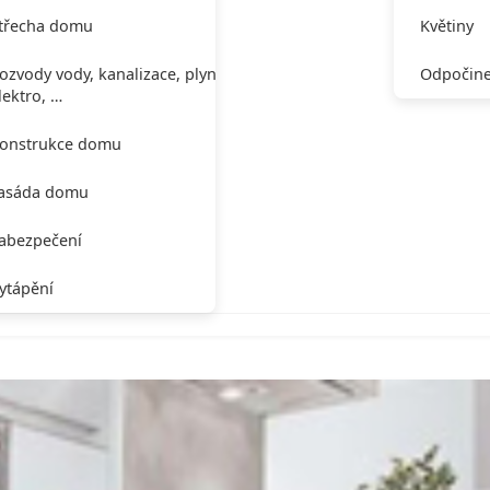
třecha domu
Květiny
ozvody vody, kanalizace, plynu,
Odpočine
lektro, …
onstrukce domu
asáda domu
abezpečení
ytápění