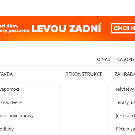
O NÁS
ČASOPIS
TAVBA
REKONSTRUKCE
ZAHRAD
vépomocí
Návštěvy
kna, dveře
Terasy, b
ovrchové úpravy
Jezírka a
odlahy
Péče o z