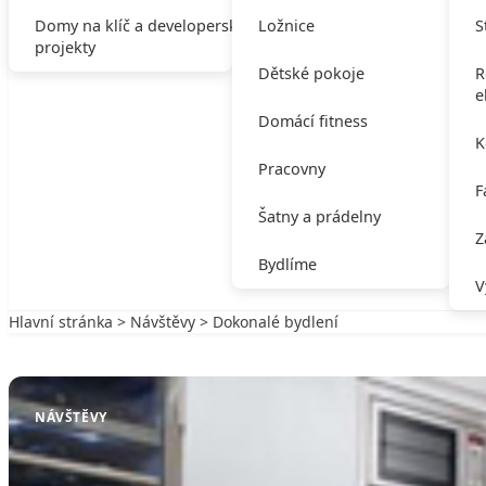
Domy na klíč a developerské
Ložnice
S
projekty
Dětské pokoje
R
e
Domácí fitness
K
Pracovny
F
Šatny a prádelny
Z
Bydlíme
V
Hlavní stránka
>
Návštěvy
> Dokonalé bydlení
Zpět na Návštěvy
NÁVŠTĚVY