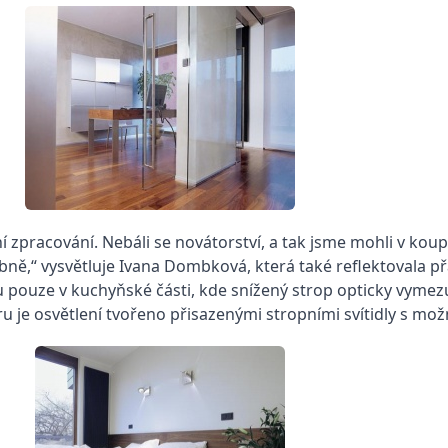
zní zpracování. Nebáli se novátorství, a tak jsme mohli v kou
ě,“ vysvětluje Ivana Dombková, která také reflektovala p
 pouze v kuchyňské části, kde snížený strop opticky vymezuje
u je osvětlení tvořeno přisazenými stropními svítidly s mož