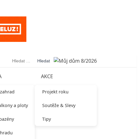
Vyhledávání
A
AKCE
 zahrad
Projekt roku
alkony a ploty
Soutěže & Slevy
 bazény
Tipy
ahradu