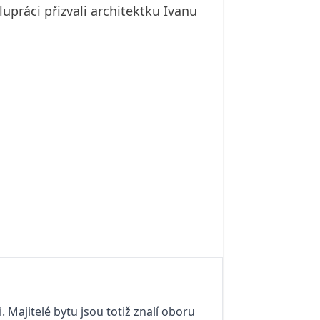
upráci přizvali architektku Ivanu
 Majitelé bytu jsou totiž znalí oboru