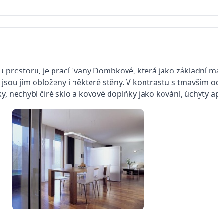
míru prostoru, je prací Ivany Dombkové, která jako základní m
 jsou jím obloženy i některé stěny. V kontrastu s tmavším od
ítky, nechybí čiré sklo a kovové doplňky jako kování, úchyty a