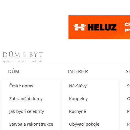
Skip to content
DŮM
INTERIÉR
S
České domy
Návštěvy
S
Zahraniční domy
Koupelny
O
Jak bydlí celebrity
Kuchyně
P
Stavba a rekonstrukce
Obývací pokoje
P