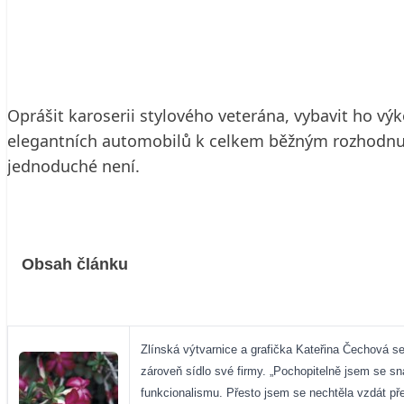
19. 7. 2005
5 min. čtení
Oprášit karoserii stylového veterána, vybavit ho 
elegantních automobilů k celkem běžným rozhodnutí
jednoduché není.
Obsah článku
Zlínská výtvarnice a grafička Kateřina Čechová s
zároveň sídlo své firmy. „Pochopitelně jsem se s
funkcionalismu. Přesto jsem se nechtěla vzdát př