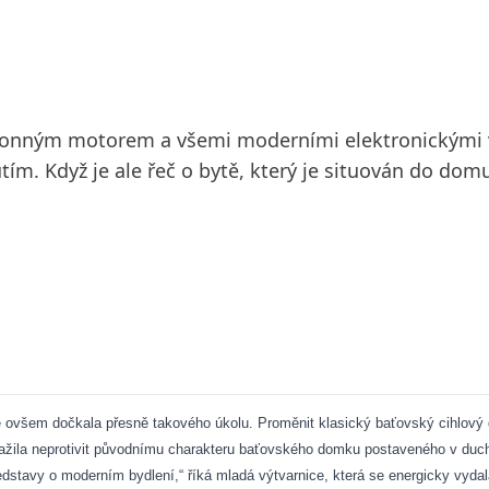
výkonným motorem a všemi moderními elektronickými 
m. Když je ale řeč o bytě, který je situován do dom
e ovšem dočkala přesně takového úkolu. Proměnit klasický baťovský cihlový 
nažila neprotivit původnímu charakteru baťovského domku postaveného v duch
edstavy o moderním bydlení,“ říká mladá výtvarnice, která se energicky vyda