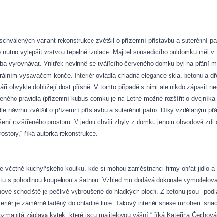
hválených variant rekonstrukce zvětšil o přízemní přístavbu a suterénní patr
nutno vylepšit vrstvou tepelné izolace. Majitel sousedícího půldomku měl v t
řeba vyrovnávat. Vnitřek nevinně se tvářícího červeného domku byl na přání 
trálním vysavačem konče. Interiér ovládla chladná elegance skla, betonu a d
i obvykle dohlížejí dost přísně. V tomto případě s nimi ale nikdo zápasit n
edeného pravidla (přízemní kubus domku je na Letné možné rozšířit o dvojníka
 návrhu zvětšil o přízemní přístavbu a suterénní patro. Díky vzdělaným př
šení rozšířeného prostoru. V jednu chvíli zbyly z domku jenom obvodové zdi 
rostory,“ říká autorka rekonstrukce.
áře včetně
kuchyňského koutku, kde si mohou zaměstnanci firmy ohřát jídlo a uv
tu s pohodlnou koupelnou a šatnou. Vzhled mu dodává dokonale vymodelované
ové schodiště je pečlivě vybroušené do hladkých ploch. Z betonu jsou i podl
eriér je záměrně laděný do chladné linie. Takový interiér snese mnohem snad
zmanitá záplava kytek, které jsou majitelovou vášní,“ říká Kateřina Čechová