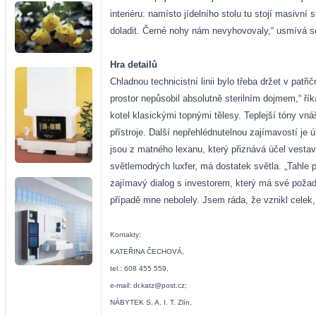
interiéru: namísto jídelního stolu tu stojí masivn
doladit. Černé nohy nám nevyhovovaly,“ usmívá se
Hra detailů
Chladnou technicistní linii bylo třeba držet v pa
prostor nepůsobil absolutně sterilním dojmem,“ ří
kotel klasickými topnými tělesy. Teplejší tóny vná
přístroje. Další nepřehlédnutelnou zajímavostí je
jsou z matného lexanu, který přiznává účel vesta
světlemodrých luxfer, má dostatek světla. „Tahle
zajímavý dialog s investorem, který má své požad
případě mne nebolely. Jsem ráda, že vznikl celek,
Kontakty:
KATEŘINA ČECHOVÁ,
tel.: 608 455 559,
e-mail: dr.katz@post.cz;
NÁBYTEK S. A. I. T. Zlín,