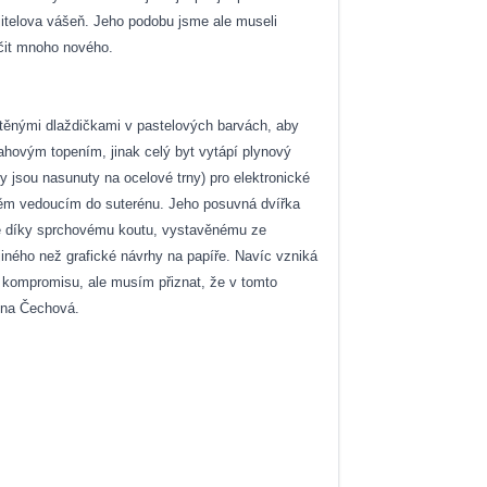
majitelova vášeň. Jeho podobu jsme ale museli
učit mnoho nového.
ístěnými dlaždičkami v pastelových barvách, aby
lahovým topením, jinak celý byt vytápí plynový
y jsou nasunuty na ocelové trny) pro elektronické
ištěm vedoucím do suterénu. Jeho posuvná dvířka
atře díky sprchovému koutu, vystavěnému ze
iného než grafické návrhy na papíře. Navíc vzniká
e kompromisu, ale musím přiznat, že v tomto
řina Čechová.