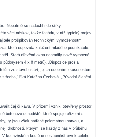
o. Nepatrně se nadechl i do šířky.
éto věci náskok, takže fasádu, v níž typický projev
majitele prošpikován technickými vymoženostmi
řeva, která odpovídá založení mladého podnikatele.
echtěl. Stará dřevěná okna nahradily nově vyrobené
 s půdorysem 4 x 8 metrů). „Dispozice prošla
átelům ze stavebnictví, jejich osobním zkušenostem
a střecha,“ říká Kateřina Čechová. „Původní členění
ařit čaj či kávu. V přízemí vznikl otevřený prostor
 betonové schodiště, které spojuje přízemí s
ahy, ty jsou však natřené polomatnou barvou, a
něji drobnosti, kterými se každý z nás v průběhu
. V kuchyňském koutě je nejvtipnější prvek celého