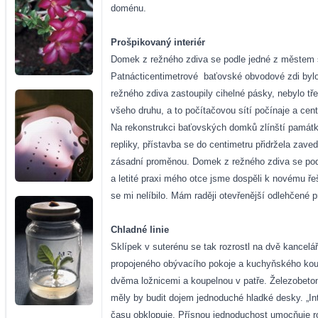
doménu.
Prošpikovaný interiér
Domek z režného zdiva se podle jedné z městem sc
Patnácticentimetrové
baťovské obvodové zdi bylo 
režného zdiva zastoupily cihelné pásky, nebylo t
všeho druhu, a to počítačovou sítí počínaje a cen
Na rekonstrukci baťovských domků zlínští památkář
repliky, přístavba se do centimetru přidržela zav
zásadní proměnou. Domek z režného zdiva se podle
a letité praxi mého otce jsme dospěli k novému ře
se mi nelíbilo. Mám raději otevřenější odlehčené p
Chladné linie
Sklípek v suterénu se tak rozrostl na dvě kancel
propojeného obývacího pokoje a kuchyňského kou
dvěma ložnicemi a koupelnou v patře. Železobeton
měly by budit dojem jednoduché hladké desky. „Int
času obklopuje. Přísnou jednoduchost umocňuje ro