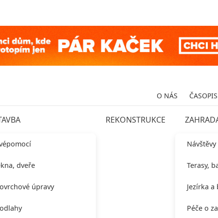
O NÁS
ČASOPIS
TAVBA
REKONSTRUKCE
ZAHRAD
vépomocí
Návštěvy
kna, dveře
Terasy, b
ovrchové úpravy
Jezírka a
odlahy
Péče o z