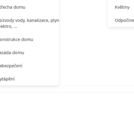
třecha domu
Květiny
ozvody vody, kanalizace, plynu,
Odpočine
lektro, …
onstrukce domu
asáda domu
abezpečení
ytápění