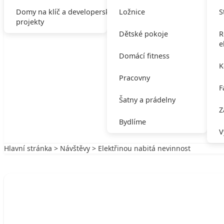
Domy na klíč a developerské
Ložnice
S
projekty
Dětské pokoje
R
e
Domácí fitness
K
Pracovny
F
Šatny a prádelny
Z
Bydlíme
V
Hlavní stránka
>
Návštěvy
> Elektřinou nabitá nevinnost
Zpět na Návštěvy
NÁVŠTĚVY
Elektřinou nabitá nevinnost