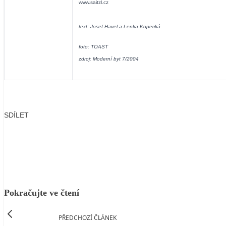
www.saitzl.cz
text: Josef Havel a Lenka Kopecká
foto: TOAST
zdroj: Moderní byt 7/2004
SDÍLET
Facebook
X
LinkedIn
Email
Pokračujte ve čtení
PŘEDCHOZÍ ČLÁNEK