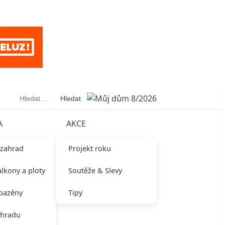
Vyhledávání
A
AKCE
 zahrad
Projekt roku
alkony a ploty
Soutěže & Slevy
 bazény
Tipy
ahradu