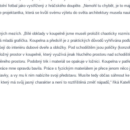
í stolní fotbal jako vystřižený z hráčského doupěte. „Nemohl tu chybět, je to 
 projektantka, která se kvůli svému výletu do světa architektury musela na
třičných mezích. „Bílé obklady v koupelně jsme museli proložit chaoticky rozm
ká mladá grafička. Koupelna a předsíň je z praktických důvodů vyhřívána pod
šejí do interiéru dubové dveře a obložky. Pod schodištěm jsou poličky (konzol
 úložný prostor v koupelně, který využívá jinak hluchého prostoru nad schod
věného prostoru. Podobný trik i materiál se opakuje v ložnici. Koupelna v p
 práce mne opravdu bavila. Práce s fyzickým materiálem je přece jenom něco j
avky, a vy mu k nim nabízíte svoji představu. Musíte tedy občas sáhnout k
 který má svůj jasný charakter a není to roztříštěná změť nápadů,“ říká Kate