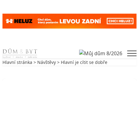
Skip to content
Men
Hlavní stránka
>
Návštěvy
> Hlavní je cítit se dobře
Zpět na Návštěvy
NÁVŠTĚVY
Hlavní je cítit se dobře
14. 1. 2005
5 min. čtení