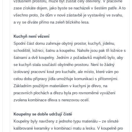
vzdušném prostoru, může byt zůstat celý otevřený. V pracovně
zase získáte dojem, jako byste se nacházeli v šestém patře. A to
všechno proto, že dům v nové zástavbě je vystavěný ve svahu,
a vy se díváte přímo na zeleň blízkého lesa.
Kuchyň není vězení
Spodní část domu zahrnuje obytný prostor, kuchyň, jídelnu,
schodiště, ložnici, šatnu a koupelnu. Nahoře jsou pak tři ložnice s
šatnami a dvě koupelny. Jedním z požadavků majitelů bylo, aby
se kuchyň stala součástí obytného prostoru. Není to žádný
izolovaný pracovní kout pro kuchaře, ale místo, které vám po
celou dobu přípravy jídla umožňuje komunikaci s přítomnými.
Základním použitým materiálem v kuchyni je dřevo, na
pracovních plochách a dřezu byla pro rovnoměrné vyvážení
zvolena kombinace dřeva s nerezovou ocelí.
Koupelny se dobře udržují čisté
Koupelny byly navrženy z jednoho typu materiálu – ze slinuté
kalibrované keramiky v kombinaci matu a lesku. V koupelně pro