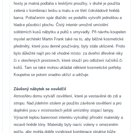
hosty je matná podlaha s lesklými proužky, v druhé je použita
zelená v kombinaci lesku a matu a ve třetí čokoládově hnědá
barva. Potlačením spár dlaždic se podařilo vytvořit jednolitou a
hladce působící plochu. Čistý interiér umožnil umístění
solitérních kusů nábytku a pultů s umyvadly. Při návrhu koupelen
myslel architekt Martin Frank také na to, aby běžné kosmetické
předměty, které jsou denně používány, byly stále uklizené. Proto
bylo důležité najít pro ně vhodné místo: za dveřmi dřevěné niky
či v otevřených prostorech, které slouží pro odložení ručníků či
košů. Tam se také mohou ukládat některé kosmetické potřeby.
Koupelna se potom snadno uklízí a udržuje.
Závěsný nábytek se osvědčil
Atmosféru domu vytváří osvětlení, které je vestavěné do zdi a
stropu. Nad jídelním stolem je použito závěsné osvětlení a pro
doplnění jsou v místnostech ještě umístěny stojací lampy.
Výrazně teplou barevnost interiéru vytvářejí přírodní materiály a
rezavě hnědé tóny. Materiály byly navíc voleny v omezeném
počtu, aby mohla dobře vyniknout kombinace struktur kůže,