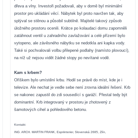
dřeva a vlny. Investoři požadovali, aby v domě byl minimální
prostor pro ukládání věcí. Nábytek byl proto navržen tak, aby
splýval se stěnou a působil subtilně. Majitelé takový způsob
úložného prostoru ocenili. Krátce po kolaudaci domu zapomněli
zatáhnout ventil u zahradního zavlažování a celé přízemí bylo
vytopeno, ale závěsného nábytku se nedotkla ani kapka vody.
Také si pochvalovali volbu přilepené podlahy (namísto plovoucí),
na níž už nejsou vidět žádné stopy po nevítané vodě.
Kam s krbem?
Oříškem bylo umístění krbu. Hodil se právě do míst, kde je i
televize. Ale nechat je vedle sebe není zrovna ideální řešení. Krb
se nakonec zapustil do zdi sousedící s garáží. Přestal tedy být
dominantní. Krb integrovaný v prostoru je zhotovený z
šamotových cihel a pohledového betonu.
Kontakt:
ING. ARCH. MARTIN FRANK, Espriinterier, Slovenská 2685, Zlín,