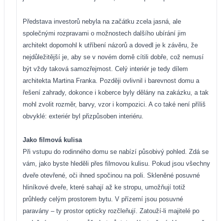
Představa investorů nebyla na začátku zcela jasná, ale
společnými rozpravami o možnostech dalšího ubírání jim
architekt dopomohl k utříbení názorů a dovedl je k závěru, že
nejdůležitější je, aby se v novém domě cítili dobře, což nemusí
být vždy taková samozřejmost. Celý interiér je tedy dílem
architekta Martina Franka. Později ovlivnil i barevnost domu a
řešení zahrady, dokonce i koberce byly dělány na zakázku, a tak
mohl zvolit rozměr, barvy, vzor i kompozici. A co také není příliš
obvyklé: exteriér byl přizpůsoben interiéru.
Jako filmová kulisa
Při vstupu do rodinného domu se nabízí působivý pohled. Zdá se
vám, jako byste hleděli přes filmovou kulisu. Pokud jsou všechny
dveře otevřené, oči ihned spočinou na poli. Skleněné posuvné
hliníkové dveře, které sahají až ke stropu, umožňují totiž
průhledy celým prostorem bytu. V přízemí jsou posuvné
paravány – ty prostor opticky rozčleňují. Zatouží-li majitelé po