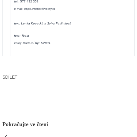
tel.: 577 432 358,
e-mail:
espri.interier@volny.cz
text: Lenka Kopecká a Sylva Pavlínková
foto: Toast
zdroj: Moderní byt 1/2004
SDÍLET
Facebook
X
LinkedIn
Email
Pokračujte ve čtení