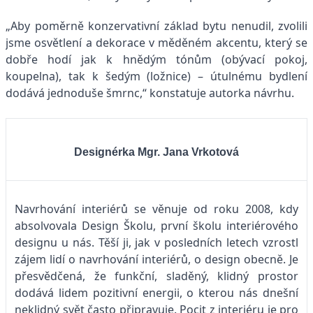
„Aby poměrně konzervativní základ bytu nenudil, zvolili
jsme osvětlení a dekorace v měděném akcentu, který se
dobře hodí jak k hnědým tónům (obývací pokoj,
koupelna), tak k šedým (ložnice) – útulnému bydlení
dodává jednoduše šmrnc,“ konstatuje autorka návrhu.
Designérka Mgr. Jana Vrkotová
Navrhování interiérů se věnuje od roku 2008, kdy
absolvovala Design Školu, první školu interiérového
designu u nás. Těší ji, jak v posledních letech vzrostl
zájem lidí o navrhování interiérů, o design obecně. Je
přesvědčená, že funkční, sladěný, klidný prostor
dodává lidem pozitivní energii, o kterou nás dnešní
neklidný svět často připravuje. Pocit z interiéru je pro