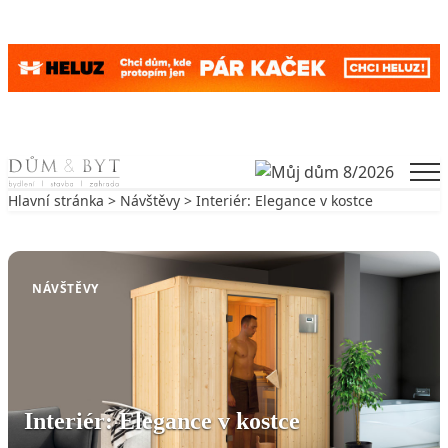
Skip to content
Men
Hlavní stránka
>
Návštěvy
> Interiér: Elegance v kostce
Zpět na Návštěvy
NÁVŠTĚVY
Interiér: Elegance v kostce