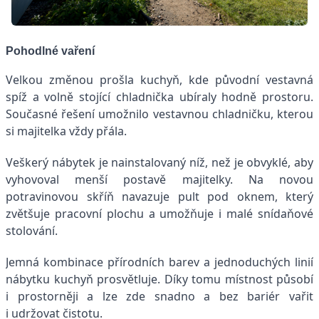
Pohodlné vaření
Velkou změnou prošla kuchyň, kde původní vestavná
spíž a volně stojící chladnička ubíraly hodně prostoru.
Současné řešení umožnilo vestavnou chladničku, kterou
si majitelka vždy přála.
Veškerý nábytek je nainstalovaný níž, než je obvyklé, aby
vyhovoval menší postavě majitelky. Na novou
potravinovou skříň navazuje pult pod oknem, který
zvětšuje pracovní plochu a umožňuje i malé snídaňové
stolování.
Jemná kombinace přírodních barev a jednoduchých linií
nábytku kuchyň prosvětluje. Díky tomu místnost působí
i prostorněji a lze zde snadno a bez bariér vařit
i udržovat čistotu.