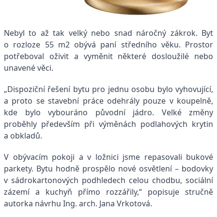
Nebyl to až tak velký nebo snad náročný zákrok. Byt
o rozloze 55 m2 obývá paní středního věku. Prostor
potřeboval oživit a vyměnit některé dosloužilé nebo
unavené věci.
„Dispoziční řešení bytu pro jednu osobu bylo vyhovující,
a proto se stavební práce odehrály pouze v koupelně,
kde bylo vybouráno původní jádro. Velké změny
proběhly především při výměnách podlahových krytin
a obkladů.
V obývacím pokoji a v ložnici jsme repasovali bukové
parkety. Bytu hodně prospělo nové osvětlení – bodovky
v sádrokartonových podhledech celou chodbu, sociální
zázemí a kuchyň přímo rozzářily,“ popisuje stručně
autorka návrhu Ing. arch. Jana Vrkotová.