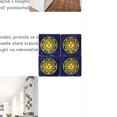
lečně s novými
sti poslouchat
iální, protože se v
 vedle které krásně
zující na nekonečné