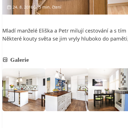
24. 8. 2016
5 min. čtení
Mladí manželé Eliška a Petr milují cestování a s tí
Některé kouty světa se jim vryly hluboko do paměti,
Galerie