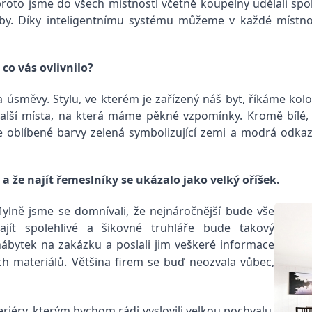
roto jsme do všech místností včetně koupelny udělali spo
dby. Díky inteligentnímu systému můžeme v každé místno
 co vás ovlivnilo?
úsměvy. Stylu, ve kterém je zařízený náš byt, říkáme kolon
 další místa, na která máme pěkné vzpomínky. Kromě bílé,
e oblíbené barvy zelená symbolizující zemi a modrá odka
 a že najít řemeslníky se ukázalo jako velký oříšek.
lně jsme se domnívali, že nejnáročnější bude vše
ajít spolehlivé a šikovné truhláře bude takový
 nábytek na zakázku a poslali jim veškeré informace
h materiálů. Většina firem se buď neozvala vůbec,
riéry, kterým bychom rádi vyslovili velkou pochvalu.