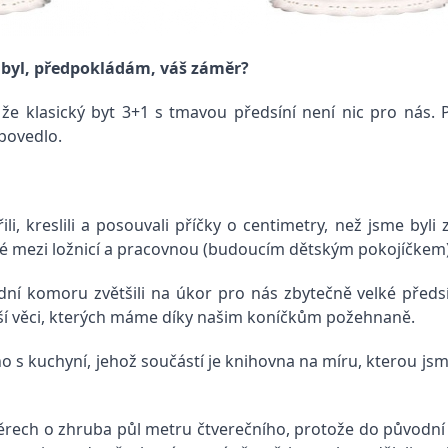
 byl, předpokládám, váš záměr?
 klasický byt 3+1 s tmavou předsíní není nic pro nás. Přá
 povedlo.
, kreslili a posouvali příčky o centimetry, než jsme byli 
té mezi ložnicí a pracovnou (budoucím dětským pokojíčkem)
ní komoru zvětšili na úkor pro nás zbytečně velké předsín
alší věci, kterých máme díky našim koníčkům požehnaně.
 s kuchyní, jehož součástí je knihovna na míru, kterou jsm
měrech o zhruba půl metru čtverečního, protože do původn