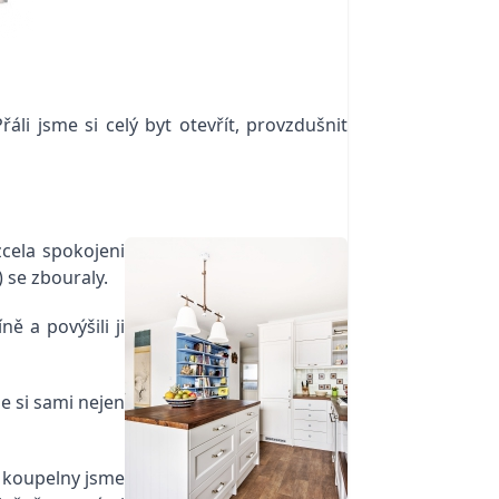
li jsme si celý byt otevřít, provzdušnit
zcela spokojeni
 se zbouraly.
ě a povýšili ji
e si sami nejen
í koupelny jsme