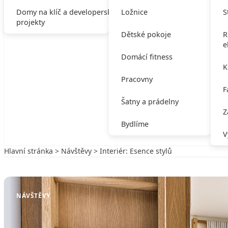
Domy na klíč a developerské
Ložnice
S
projekty
Dětské pokoje
R
e
Domácí fitness
K
Pracovny
F
Šatny a prádelny
Z
Bydlíme
V
Hlavní stránka
>
Návštěvy
> Interiér: Esence stylů
Zpět na Návštěvy
NÁVŠTĚVY