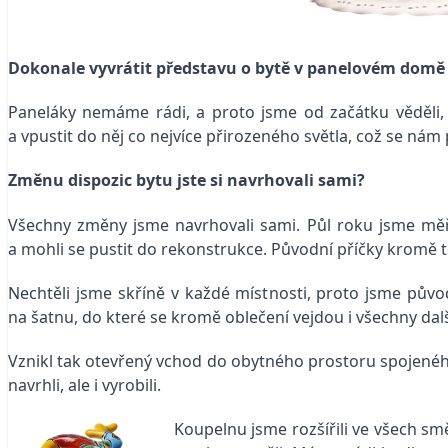
Dokonale vyvrátit představu o bytě v panelovém domě
Paneláky nemáme rádi, a proto jsme od začátku věděli, že
a vpustit do něj co nejvíce přirozeného světla, což se nám
Změnu dispozic bytu jste si navrhovali sami?
Všechny změny jsme navrhovali sami. Půl roku jsme měřili
a mohli se pustit do rekonstrukce. Původní příčky kromě 
Nechtěli jsme skříně v každé místnosti, proto jsme původ
na šatnu, do které se kromě ­oblečení vejdou i všechny d
Vznikl tak otevřený vchod do obytného prostoru spojeného
navrhli, ale i vyrobili.
Koupelnu jsme rozšířili ve všech s