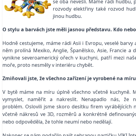
se oba nevešli. Máme rádi hudbu, p
rozvody elektřiny také rozvod hu
jinou hudbu.
O stylu a barvách jste měli jasnou představu. Kdo nebo
Hodně cestujeme, máme rádi Asii i Evropu, veselé barvy a 
něm prolíná Mexiko, Anglie, Španělsko, Asie, Francie a
vynikne severoamerický ořech v kuchyni, patří mezi naš
moře, proto nesměly v interiéru chybět.
Zmiňovali jste, že všechno zařízení je vyrobené na míru
V bytě máme na míru úplně všechno včetně kuchyně. My
vymyslet, naměřit a nakreslit. Nenapadlo nás, že n
problém.
Oslovili jsme skoro desítku firem vyrábějících
včetně nákresů ve 3D, rozměrů a konkrétně definovanýc
nebo odpověděla, že tohle neumí nebo nedělají.
Nakonec se nám podařilo najít sehranou partičku VIKI Inte