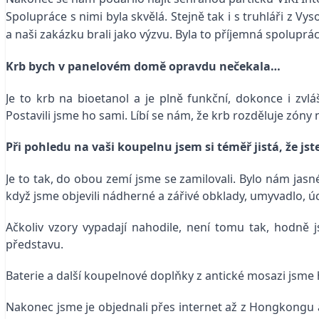
Spolupráce s nimi byla skvělá. Stejně tak i s truhláři z Vy
a naši zakázku brali jako výzvu. Byla to příjemná spolupráce,
Krb bych v panelovém domě opravdu nečekala…
Je to krb na bioetanol a je plně funkční, dokonce i zv
Postavili jsme ho sami. Líbí se nám, že krb rozděluje zóny 
Při pohledu na vaši koupelnu jsem si téměř jistá, že jst
Je to tak, do obou zemí jsme se zamilovali. Bylo nám jasné
když jsme objevili nádherné a zářivé obklady, umyvadlo, úc
Ačkoliv vzory vypadají nahodile, není tomu tak, hodně j
představu.
Baterie a další koupelnové doplňky z antické mosazi jsme 
Nakonec jsme je objednali přes internet až z Hongkongu