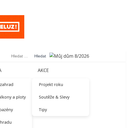
Vyhledávání
A
AKCE
 zahrad
Projekt roku
alkony a ploty
Soutěže & Slevy
 bazény
Tipy
ahradu