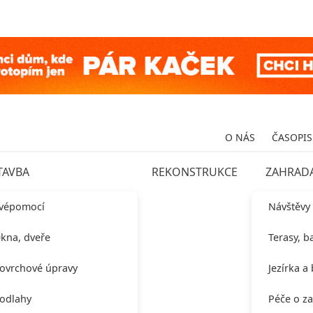
O NÁS
ČASOPIS
TAVBA
REKONSTRUKCE
ZAHRAD
vépomocí
Návštěvy
kna, dveře
Terasy, b
ovrchové úpravy
Jezírka a
odlahy
Péče o z