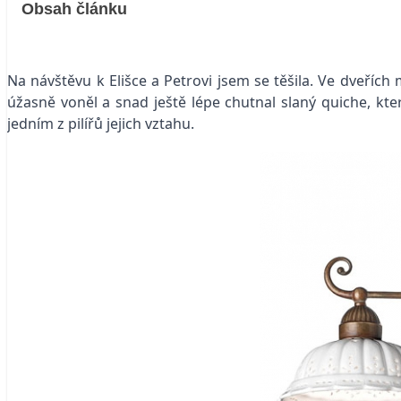
Obsah článku
Na návštěvu k Elišce a Petrovi jsem se těšila. Ve dveřích 
úžasně voněl a snad ještě lépe chutnal slaný quiche, kter
jedním z pilířů jejich vztahu.