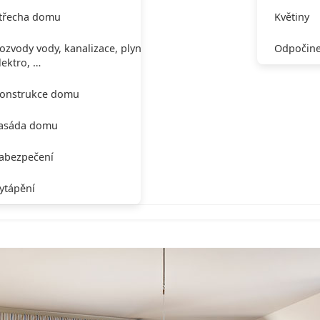
třecha domu
Květiny
ozvody vody, kanalizace, plynu,
Odpočine
lektro, …
onstrukce domu
asáda domu
abezpečení
ytápění