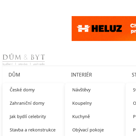
Skip to content
DŮM
INTERIÉR
S
České domy
Návštěvy
S
Zahraniční domy
Koupelny
O
Jak bydlí celebrity
Kuchyně
P
Stavba a rekonstrukce
Obývací pokoje
P