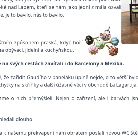
soké nad Labem, kteří se nám jako jedni z mála ozvali
 je to bavilo, nás to bavilo.
láštním způsobem praská, když hoří.
na obývací, jídelní a kuchyňskou.
e na svých cestách zavítali i do Barcelony a Mexika.
, že zařídit Gaudího v paneláku úplně nejde, o to větší byl
hytky na skříňky a další úžasné věci v obchodě La Lagartija.
sme o nich přemýšleli. Nejen o zařízení, ale i barvách j
hledali dlouho.
 a k našemu překvapení nám obratem poslali novou WC štět