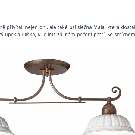
mě přivítali nejen oni, ale také psí slečna Maia, která dos
ý upekla Eliška, k jejímž zálibám pečení patří. Se smíchem 