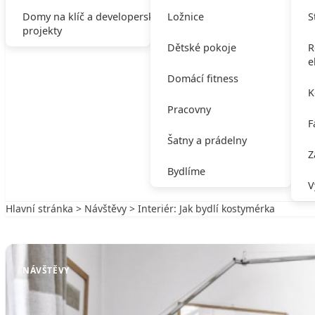
Domy na klíč a developerské
Ložnice
S
projekty
Dětské pokoje
R
e
Domácí fitness
K
Pracovny
F
Šatny a prádelny
Z
Bydlíme
V
Hlavní stránka
>
Návštěvy
> Interiér: Jak bydlí kostymérka
Zpět na Návštěvy
NÁVŠTĚVY