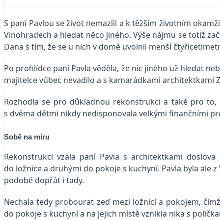
S paní Pavlou se život nemazlil a k těžším životním okamži
Vinohradech a hledat něco jiného. Výše nájmu se totiž zača
Dana s tím, že se u nich v domě uvolnil menší čtyřicetimetro
Po prohlídce paní Pavla věděla, že nic jiného už hledat neb
majitelce vůbec nevadilo a s kamarádkami architektkami
Rozhodla se pro důkladnou rekonstrukci a také pro to, ž
s dvěma dětmi nikdy nedisponovala velkými finančními pros
Sobě na míru
Rekonstrukci vzala paní Pavla s architektkami doslov
do ložnice a druhými do pokoje s kuchyní. Pavla byla ale z
podobě dopřát i tady.
Nechala tedy probourat zeď mezi ložnicí a pokojem, čímž 
do pokoje s kuchyní a na jejich místě vznikla nika s poli