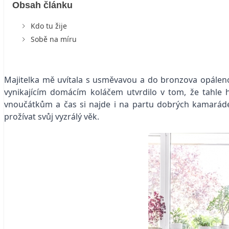
Obsah článku
Kdo tu žije
Sobě na míru
Majitelka mě uvítala s usměvavou a do bronzova opáleno
vynikajícím domácím koláčem utvrdilo v tom, že tahle he
vnoučátkům a čas si najde i na partu dobrých kamaráde
prožívat svůj vyzrálý věk.