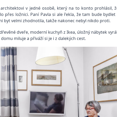
rchitektovi v jedné osobě, který na to konto prohlásil, že
přes ložnici. Paní Pavla si ale řekla, že tam bude bydlet 
i byt velmi zhodnotila, takže nakonec nebyl nikdo proti.
řevěné dveře, moderní kuchyň z Ikea, úložný nábytek vyráb
omu miluje a přiváží si je i z dalekých cest.