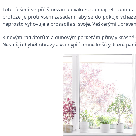
Toto řešení se příliš nezamlouvalo spolumajiteli domu a a
protože je proti všem zásadám, aby se do pokoje vcházelo 
naprosto vyhovuje a prosadila si svoje. Veškerými úpravam
K novým radiátorům a dubovým parketám přibyly krásné d
Nesmějí chybět obrazy a všudypřítomné košíky, které paní d