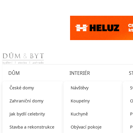
Skip to content
DŮM
INTERIÉR
S
České domy
Návštěvy
S
Zahraniční domy
Koupelny
O
Jak bydlí celebrity
Kuchyně
P
Stavba a rekonstrukce
Obývací pokoje
P