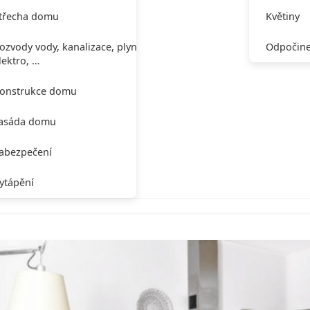
třecha domu
Květiny
ozvody vody, kanalizace, plynu,
Odpočine
lektro, …
onstrukce domu
asáda domu
abezpečení
ytápění