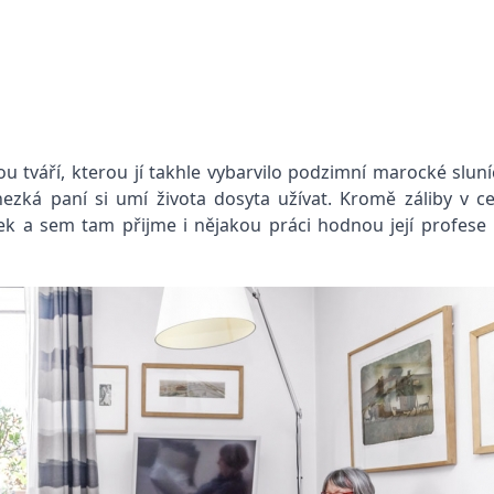
u tváří, kterou jí takhle vybarvilo podzimní marocké slu
zká paní si umí života dosyta užívat. Kromě záliby v ces
k a sem tam přijme i nějakou práci hodnou její profese 