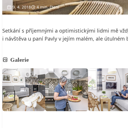
9. 4. 2018
4 min. čtení
Setkání s příjemnými a optimistickými lidmi mě vžd
i návštěva u paní Pavly v jejím malém, ale útulném 
Galerie