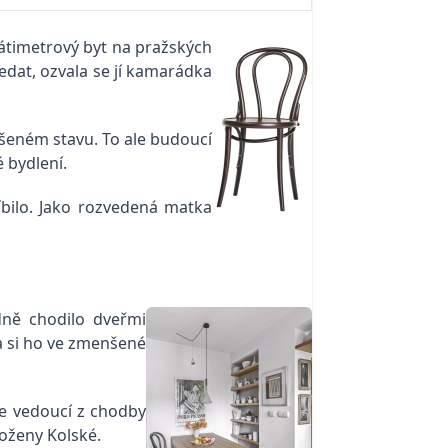
sátimetrový byt na pražských
ledat, ozvala se jí kamarádka
těšeném stavu. To ale budoucí
 bydlení.
íbilo. Jako rozvedená matka
dně chodilo dveřmi
la si ho ve zmenšené
ře vedoucí z chodby
Boženy Kolské.