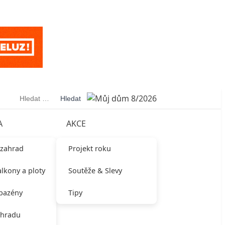
Vyhledávání
A
AKCE
 zahrad
Projekt roku
alkony a ploty
Soutěže & Slevy
 bazény
Tipy
ahradu