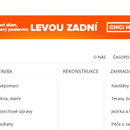
O NÁS
ČASOPIS
TAVBA
REKONSTRUKCE
ZAHRAD
vépomocí
Návštěvy
kna, dveře
Terasy, b
ovrchové úpravy
Jezírka a
odlahy
Péče o z