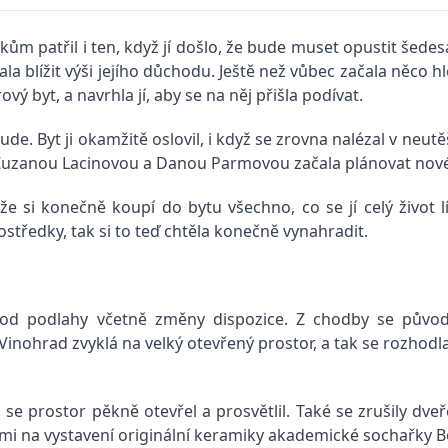
kům patřil i ten, když jí došlo, že bude muset opustit šede
la blížit výši jejího důchodu. Ještě než vůbec začala něco h
vý byt, a navrhla jí, aby se na něj přišla podívat.
ude. Byt ji okamžitě oslovil, i když se zrovna nalézal v neu
 Zuzanou Lacinovou a Danou Parmovou začala plánovat nové
e si konečně koupí do bytu všechno, co se jí celý život l
tředky, tak si to teď chtěla konečně vynahradit.
a od podlahy včetně změny dispozice. Z chodby se půvo
 Vinohrad zvyklá na velký otevřený prostor, a tak se rozhod
se prostor pěkně otevřel a prosvětlil. Také se zrušily dve
čkami na vystavení originální keramiky akademické sochařky 