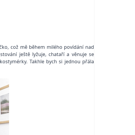
níčko, což mě během milého povídání nad
tování ještě lyžuje, chataří a věnuje se
kostymérky. Takhle bych si jednou přála