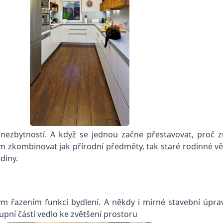
ezbytností. A když se jednou začne přestavovat, proč zůst
jsem zkombinovat jak přírodní předměty, tak staré rodinné v
odiny.
ým řazením funkcí bydlení. A někdy i mírné stavební úprav
pní částí vedlo ke zvětšení prostoru