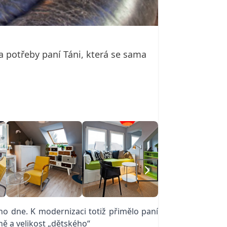
a potřeby paní Táni, která se sama
o dne. K modernizaci totiž přimělo paní
ně a velikost „dětského“