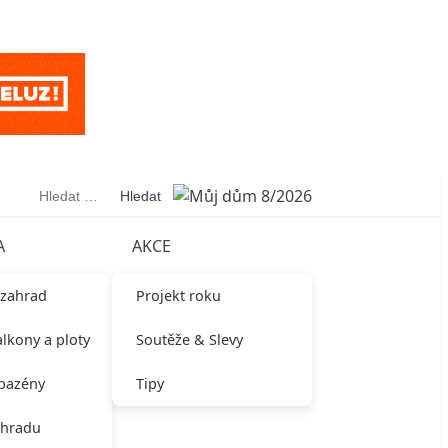
Vyhledávání
A
AKCE
 zahrad
Projekt roku
alkony a ploty
Soutěže & Slevy
 bazény
Tipy
ahradu