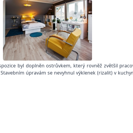
dispozice byl doplněn ostrůvkem, který rovněž zvětšil prac
tavebním úpravám se nevyhnul výklenek (rizalit) v kuchyn