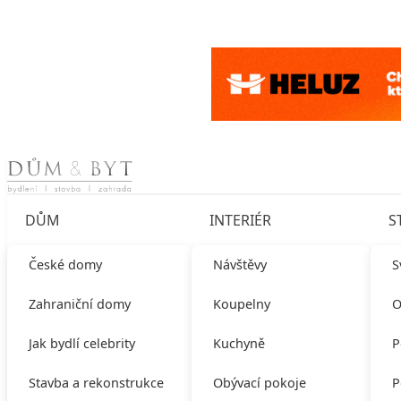
Skip to content
DŮM
INTERIÉR
S
České domy
Návštěvy
S
Zahraniční domy
Koupelny
O
Jak bydlí celebrity
Kuchyně
P
Stavba a rekonstrukce
Obývací pokoje
P