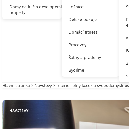
Domy na klíč a developerské
Ložnice
S
projekty
Dětské pokoje
R
e
Domácí fitness
K
Pracovny
F
Šatny a prádelny
Z
Bydlíme
V
Hlavní stránka
>
Návštěvy
> Interiér plný koček a svobodomyslnos
Zpět na Návštěvy
NÁVŠTĚVY