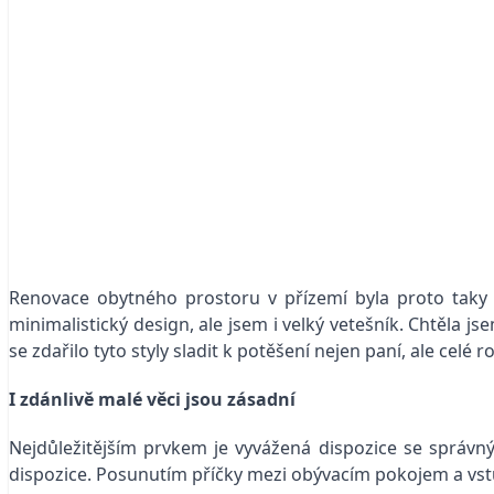
Renovace obytného prostoru v přízemí byla proto taky n
minimalistický design, ale jsem i velký vetešník. Chtěla 
se zdařilo tyto styly sladit k potěšení nejen paní, ale celé r
I zdánlivě malé věci jsou zásadní
Nejdůležitějším prvkem je vyvážená dispozice se správn
dispozice. Posunutím příčky mezi obývacím pokojem a vstu