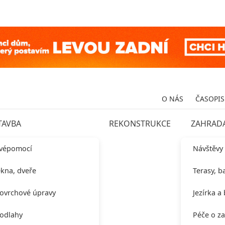
O NÁS
ČASOPIS
TAVBA
REKONSTRUKCE
ZAHRAD
vépomocí
Návštěvy
kna, dveře
Terasy, b
ovrchové úpravy
Jezírka a
odlahy
Péče o z