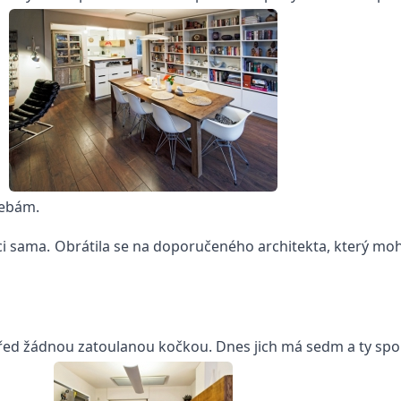
řebám.
ukci sama. Obrátila se na doporučeného architekta, který m
řed žádnou zatoulanou kočkou. Dnes jich má sedm a ty spo