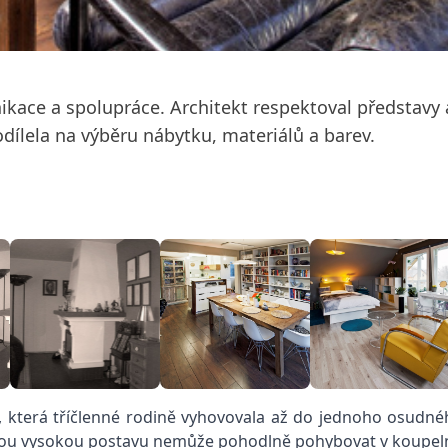
kace a spolupráce. Architekt respektoval představy 
dílela na výběru nábytku, materiálů a barev.
, která tříčlenné rodině vyhovovala až do jednoho osudnéh
pro svou vysokou postavu nemůže pohodlně pohybovat v koupel