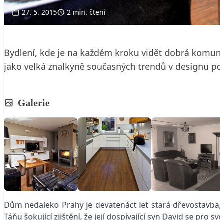
27. 5. 2015
2 min. čtení
Bydlení, kde je na každém kroku vidět dobrá komuni
jako velká znalkyně současných trendů v designu po
Galerie
Dům nedaleko Prahy je devatenáct let stará dřevostavba
Táňu šokující zjištění, že její dospívající syn David se 