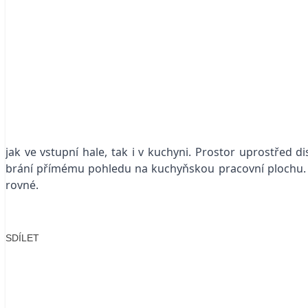
jak ve vstupní hale, tak i v kuchyni. Prostor uprostřed 
brání přímému pohledu na kuchyňskou pracovní plochu. S
rovné.
SDÍLET
Facebook
X
LinkedIn
Email