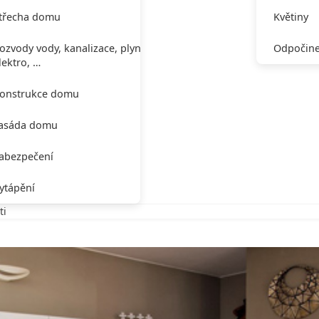
třecha domu
Květiny
ozvody vody, kanalizace, plynu,
Odpočine
lektro, …
onstrukce domu
asáda domu
abezpečení
ytápění
ti