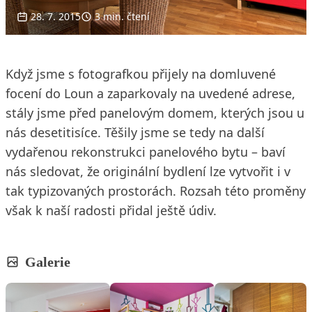
28. 7. 2015
3 min. čtení
Když jsme s fotografkou přijely na domluvené
focení do Loun a zaparkovaly na uvedené adrese,
stály jsme před panelovým domem, kterých jsou u
nás desetitisíce. Těšily jsme se tedy na další
vydařenou rekonstrukci panelového bytu – baví
nás sledovat, že originální bydlení lze vytvořit i v
tak typizovaných prostorách. Rozsah této proměny
však k naší radosti přidal ještě údiv.
Galerie