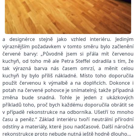
a designérce stejně jako vzhled interiéru. Jediným
výraznějším požadavkem v tomto směru bylo začlenění
červené barvy: „Původně jsem si přála mít červenou
kuchyň, od toho mě ale Petra Steffel odradila s tím, že
tak výrazná barva nás časem omrzí, a měnit celou
kuchyň by bylo příliš nákladné. Místo toho doporučila
použít červenou k výmalbě a na doplňcích. Dokonce i
potah na červené pohovce je snímatelný, takže případná
změna bude snadná. Tohle je jeden z ukázkových
příkladů toho, proč bych každému doporučila obrátit se
v případě rekonstrukce na odborníka. Ušetří to mnoho
času a peněz.“ Základ interiéru tvoří neutrální přírodní
odstíny a materiály, které jsou nadčasové. Další náročná
rekonstrukce proto nebude nutná ještě hodně dlouho…