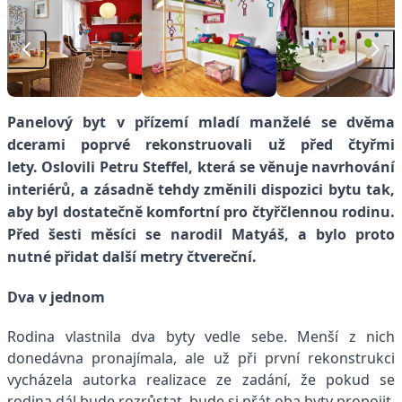
Panelový byt v přízemí mladí manželé se dvěma
dcerami poprvé rekonstruovali už před čtyřmi
lety.
Oslovili Petru Steffel, která se věnuje navrhování
interiérů, a zásadně tehdy změnili dispozici bytu tak,
aby byl dostatečně komfortní pro čtyřčlennou rodinu.
Před šesti měsíci se narodil Matyáš, a bylo proto
nutné přidat další metry čtvereční.
Dva v jednom
Rodina vlastnila dva byty vedle sebe. Menší z nich
donedávna pronajímala, ale už při první rekonstrukci
vycházela autorka realizace ze zadání, že pokud se
rodina dál bude rozrůstat, bude si přát oba byty propojit.