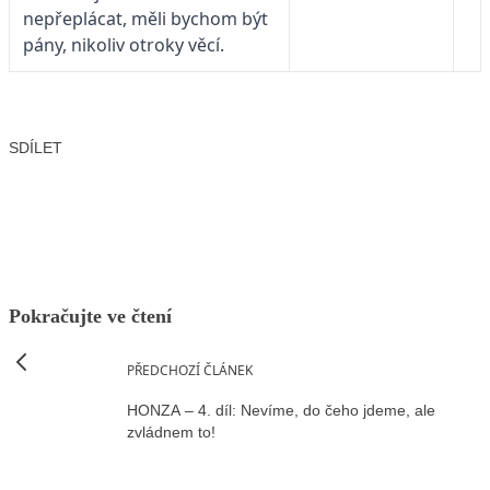
nepřeplácat, měli bychom být
pány, nikoliv otroky věcí.
SDÍLET
Facebook
X
LinkedIn
Email
Pokračujte ve čtení
PŘEDCHOZÍ ČLÁNEK
HONZA – 4. díl: Nevíme, do čeho jdeme, ale
zvládnem to!