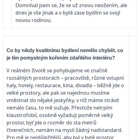
Domníval jsem se, že se už znovu neožením, ale
dnes je vše jinak a v bytě zase bydlím se svojí
novou rodinou.
Co by nikdy kvalitnímu bydlení nemělo chybět, co
je tím pomyslným kořením zdařilého interiéru?
V reálném životě se pohybujeme ve značně
rozsáhlých prostorách – pracoviště, různé vstupní
haly, hotely, restaurace, kina, divadla – běžně jde o
velké prostory, ale pak se najednou musíme
vměstnat do nějaké jeskyňky, v níž máme strávit
nemálo času, to mě sužuje. Přestože netrpím
klaustrofobií, osobně vyžaduji poměrně velký
prostor, byť jde o rozměr do sta metrů
čtverečních, nemám na mysli žádný nadstandard.
Pro mě je nejdůležitější, aby byl v bytě prostor