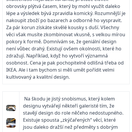
obrovsky plýtvá časem, který by mohl využít daleko
lépe a výsledek bývá zpravidla komický. Rozumnější je
nakoupit zboží po bazarech a odborně ho vyspravit.
Za pár korun získáte skvělé kousky s duší. Všechny
věci však musíte zkombinovat vkusně, s velkou mírou
pokory k formě. Domnívám se, že geniální design
není vůbec drahý. Existují ovšem okolnosti, které ho
zdražují. Například, když ho vytvoří významná
osobnost. Cena je pak pochopitelně odlišná třeba od
IKEA. Ale i tam bychom si měli umět pořídit velmi
kultivovaný a kvalitní design.
Na škodu je jistý snobismus, který kolem
designu vytvářejí někteří galeristé tím, že
stavějí design do role něčeho nedostupného.
Existuje spousta „zkýčařených“ věcí, které
jsou daleko dražší než předměty s dobrým