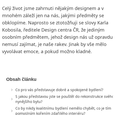
Celý život jsme zahrnuti nějakým designem a v
mnohém záleží jen na nás, jakými předměty se
obklopíme. Naprosto se ztotožňuji se slovy Karla
Kobosila, ředitele Design centra ČR, že jediným
osobním předmětem, jehož design nás už opravdu
nemusí zajímat, je naše rakev. Jinak by vše mělo
vyvolávat emoce, a pokud možno kladné.
Obsah článku
Co pro vás představuje dobré a spokojené bydlení?
S jakou představou jste se pouštěl do rekonstrukce svého
nynějšího bytu?
Co by nikdy kvalitnímu bydlení nemělo chybět, co je tím
pomyslným kořením zdařilého interiéru?