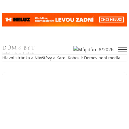
Skip to content
Men
Hlavní stránka
>
Návštěvy
> Karel Kobosil: Domov není modla
Zpět na Návštěvy
NÁVŠTĚVY
Karel Kobosil: Domov není modla
2. 3. 2007
6 min. čtení