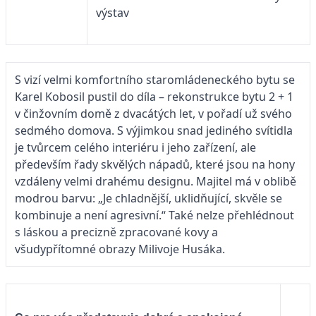
výstav
S vizí velmi komfortního staromládeneckého bytu se
Karel Kobosil pustil do díla – rekonstrukce bytu 2 + 1
v činžovním domě z dvacátých let, v pořadí už svého
sedmého domova. S výjimkou snad jediného svítidla
je tvůrcem celého interiéru i jeho zařízení, ale
především řady skvělých nápadů, které jsou na hony
vzdáleny velmi drahému designu. Majitel má v oblibě
modrou barvu: „Je chladnější, uklidňující, skvěle se
kombinuje a není agresivní.“ Také nelze přehlédnout
s láskou a precizně zpracované kovy a
všudypřítomné obrazy Milivoje Husáka.