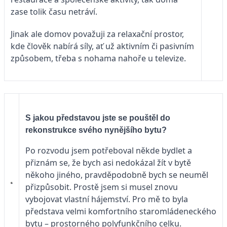
zase tolik času netráví.
Jinak ale domov považuji za relaxační prostor,
kde člověk nabírá síly, ať už aktivním či pasivním
způsobem, třeba s nohama nahoře u televize.
S jakou představou jste se pouštěl do
rekonstrukce svého nynějšího bytu?
Po rozvodu jsem potřeboval někde bydlet a
přiznám se, že bych asi nedokázal žít v bytě
někoho jiného, pravděpodobně bych se neuměl
přizpůsobit. Prostě jsem si musel znovu
vybojovat vlastní hájemství. Pro mě to byla
představa velmi komfortního staromládeneckého
bytu – prostorného polyfunkčního celku.