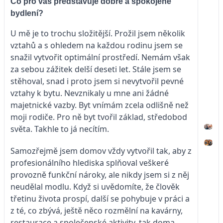
Co pro vás představuje dobré a spokojené
bydlení?
U mě je to trochu složitější. Prožil jsem několik
vztahů a s ohledem na každou rodinu jsem se
snažil vytvořit optimální prostředí. Nemám však
za sebou zážitek delší deseti let. Stále jsem se
stěhoval, snad i proto jsem si nevytvořil pevné
vztahy k bytu. Nevznikaly u mne ani žádné
majetnické vazby. Byt vnímám zcela odlišně než
moji rodiče. Pro ně byt tvořil základ, středobod
světa. Takhle to já necítím.
Samozřejmě jsem domov vždy vytvořil tak, aby z
profesionálního hlediska splňoval veškeré
provozně funkční nároky, ale nikdy jsem si z něj
neudělal modlu. Když si uvědomíte, že člověk
třetinu života prospí, další se pohybuje v práci a
z té, co zbývá, ještě něco rozmělní na kavárny,
restaurace a společenské aktivity, tak doma