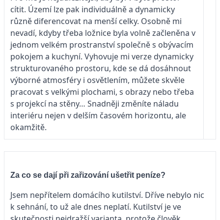
cítit. Území lze pak individuálně a dynamicky
různě diferencovat na menší celky. Osobně mi
nevadí, kdyby třeba ložnice byla volně začleněna v
jednom velkém prostranství společně s obývacím
pokojem a kuchyní. Vyhovuje mi verze dynamicky
strukturovaného prostoru, kde se dá dosáhnout
výborné atmosféry i osvětlením, můžete skvěle
pracovat s velkými plochami, s obrazy nebo třeba
s projekcí na stěny… Snadněji změníte náladu
interiéru nejen v delším časovém horizontu, ale
okamžitě.
Za co se dají při zařizování ušetřit peníze?
Jsem nepřítelem domácího kutilství. Dříve nebylo nic
k sehnání, to už ale dnes neplatí. Kutilství je ve
skutečnosti nejdražší varianta, protože člověk