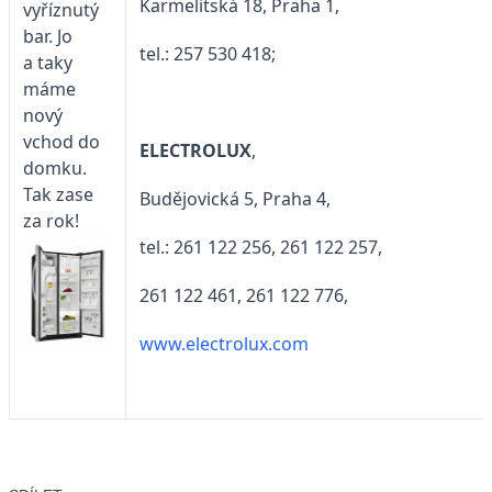
Karmelitská 18, Praha 1,
vyříznutý
bar. Jo
tel.: 257 530 418;
a taky
máme
nový
vchod do
ELECTROLUX
,
domku.
Tak zase
Budějovická 5, Praha 4,
za rok!
tel.: 261 122 256, 261 122 257,
261 122 461, 261 122 776,
www.electrolux.com