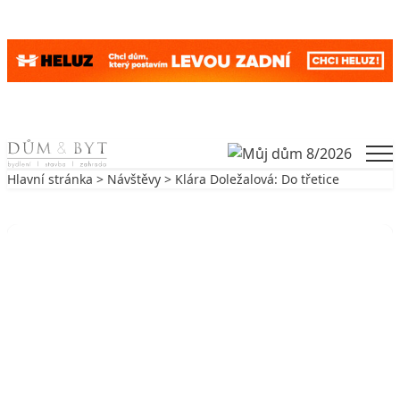
Skip to content
Men
Hlavní stránka
>
Návštěvy
> Klára Doležalová: Do třetice
Zpět na Návštěvy
NÁVŠTĚVY
Klára Doležalová: Do třetice
16. 11. 2009
4 min. čtení