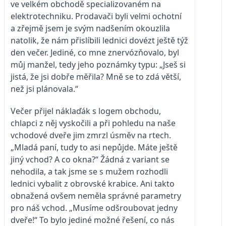
ve velkém obchodě specializovaném na
elektrotechniku. Prodavači byli velmi ochotní
a zřejmě jsem je svým nadšením okouzlila
natolik, že nám přislíbili lednici dovézt ještě týž
den večer. Jediné, co mne znervózňovalo, byl
můj manžel, tedy jeho poznámky typu: „Jseš si
jistá, že jsi dobře měřila? Mně se to zdá větší,
než jsi plánovala.“
Večer přijel náklaďák s logem obchodu,
chlapci z něj vyskočili a při pohledu na naše
vchodové dveře jim zmrzl úsměv na rtech.
„Mladá paní, tudy to asi nepůjde. Máte ještě
jiný vchod? A co okna?“ Žádná z variant se
nehodila, a tak jsme se s mužem rozhodli
lednici vybalit z obrovské krabice. Ani takto
obnažená ovšem neměla správné parametry
pro náš vchod. „Musíme odšroubovat jedny
dveře!“ To bylo jediné možné řešení, co nás