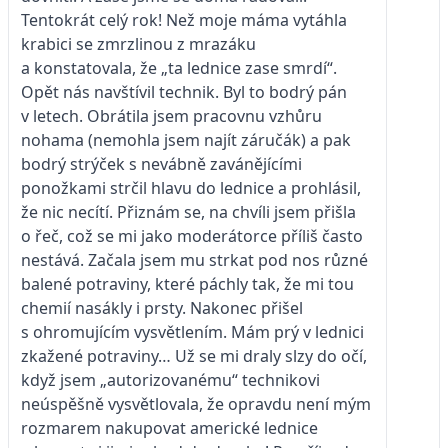
Tentokrát celý rok! Než moje máma vytáhla
krabici se zmrzlinou z mrazáku
a konstatovala, že „ta lednice zase smrdí“.
Opět nás navštívil technik. Byl to bodrý pán
v letech. Obrátila jsem pracovnu vzhůru
nohama (nemohla jsem najít záručák) a pak
bodrý strýček s nevábně zavánějícími
ponožkami strčil hlavu do lednice a prohlásil,
že nic necítí. Přiznám se, na chvíli jsem přišla
o řeč, což se mi jako moderátorce příliš často
nestává. Začala jsem mu strkat pod nos různé
balené potraviny, které páchly tak, že mi tou
chemií nasákly i prsty. Nakonec přišel
s ohromujícím vysvětlením. Mám prý v lednici
zkažené potraviny… Už se mi draly slzy do očí,
když jsem „autorizovanému“ technikovi
neúspěšně vysvětlovala, že opravdu není mým
rozmarem nakupovat americké lednice