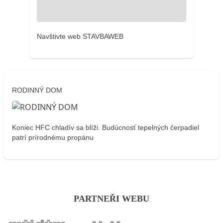
Navštivte web STAVBAWEB
RODINNÝ DOM
Koniec HFC chladív sa blíži. Budúcnosť tepelných čerpadiel
patrí prírodnému propánu
PARTNEŘI WEBU