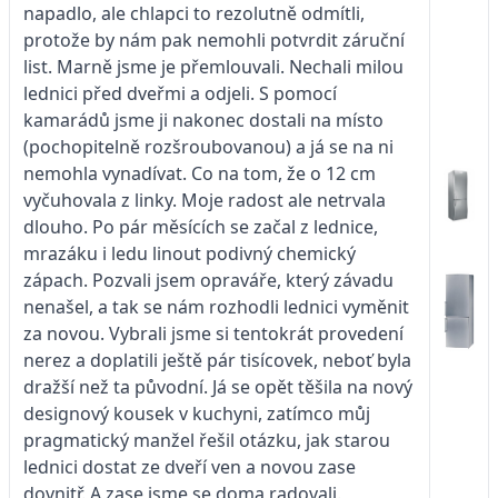
napadlo, ale chlapci to rezolutně odmítli,
protože by nám pak nemohli potvrdit záruční
list. Marně jsme je přemlouvali. Nechali milou
lednici před dveřmi a odjeli. S pomocí
kamarádů jsme ji nakonec dostali na místo
(pochopitelně rozšroubovanou) a já se na ni
nemohla vynadívat. Co na tom, že o 12 cm
vyčuhovala z linky. Moje radost ale netrvala
dlouho. Po pár měsících se začal z lednice,
mrazáku i ledu linout podivný chemický
zápach. Pozvali jsem opraváře, který závadu
nenašel, a tak se nám rozhodli lednici vyměnit
za novou. Vybrali jsme si tentokrát provedení
nerez a doplatili ještě pár tisícovek, neboť byla
dražší než ta původní. Já se opět těšila na nový
designový kousek v kuchyni, zatímco můj
pragmatický manžel řešil otázku, jak starou
lednici dostat ze dveří ven a novou zase
dovnitř. A zase jsme se doma radovali.