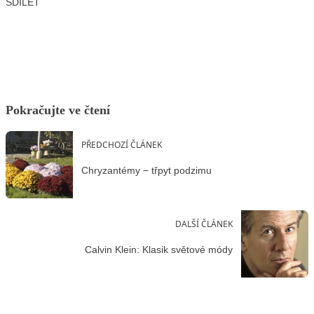
SDÍLET
Facebook
X
LinkedIn
Email
Pokračujte ve čtení
PŘEDCHOZÍ ČLÁNEK
Chryzantémy − třpyt podzimu
DALŠÍ ČLÁNEK
Calvin Klein: Klasik světové módy