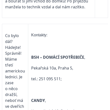
a bourat si jimi vchod do domku! Po příjezdu
manžela to technik vzdal a dal nám razítko.
Co bylo
Kontakty:
dál?
Hádejte!
Správně!
BSH – DOMÁCÍ SPOTŘEBIČE
,
Máme
třetí
Pekařská 10a, Praha 5,
americkou
lednici. Je
tel.: 251 095 511;
zase
o něco
dražší,
CANDY
,
neboť má
ve dveřích