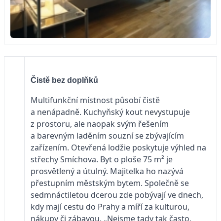
Čistě bez doplňků
Multifunkční místnost působí čistě
a nenápadně. Kuchyňský kout nevystupuje
z prostoru, ale naopak svým řešením
a barevným laděním souzní se zbývajícím
zařízením. Otevřená lodžie poskytuje výhled na
střechy Smíchova. Byt o ploše 75 m² je
prosvětlený a útulný. Majitelka ho nazývá
přestupním městským bytem. Společně se
sedmnáctiletou dcerou zde pobývají ve dnech,
kdy mají cestu do Prahy a míří za kulturou,
nákupy či zábavou. „Nejsme tady tak často,