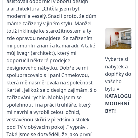
asistovali odborníci v oboru design
a architektura. „Chtěla jsem byt
moderní a veselý. Snad i proto, že dům
máme zařízený v jiném stylu. Manžel
totiž inklinuje ke starožitnostem a ty
zde opravdu nenajdete. Se zařízením
mi pomohli i známí a kamarádi. A také
můj švagr (architekt), který mi
Vyberte si
doporučil některé prodejce
nábytek a
designového nábytku. Dobře se mi
doplňky do
spolupracovalo s i paní Chmelovou,
vašeho
která mě nasměrovala na společnost
bytu v
Kartell. Jelikož se o design zajímám, šlo
KATALOGU
zařizování rychle. Mohla jsem se
MODERNÍ
spolehnout i na práci truhláře, který
BYT!
mi navrhl a vyrobil celou ložnici,
vestavěnou skříň v předsíni a stolek
pod TV v obývacím pokoji,“ vypráví.
Také jsme se dozvěděli, že jako první