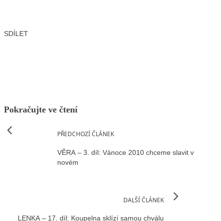
SDÍLET
Facebook
X
LinkedIn
Email
Pokračujte ve čtení
PŘEDCHOZÍ ČLÁNEK
VĚRA – 3. díl: Vánoce 2010 chceme slavit v
novém
DALŠÍ ČLÁNEK
LENKA – 17. díl: Koupelna sklízí samou chválu