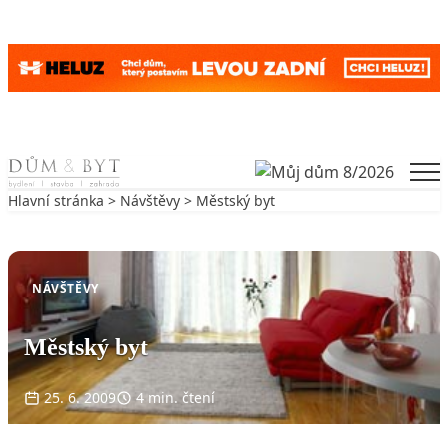
Skip to content
Men
Hlavní stránka
>
Návštěvy
> Městský byt
Zpět na Návštěvy
NÁVŠTĚVY
Městský byt
25. 6. 2009
4 min. čtení