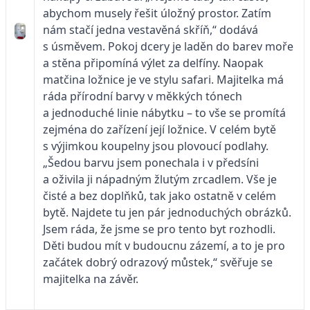
abychom musely řešit úložný prostor. Zatím
nám stačí jedna vestavěná skříň,“ dodává
s úsměvem. Pokoj dcery je laděn do barev moře
a stěna připomíná výlet za delfíny. Naopak
matčina ložnice je ve stylu safari. Majitelka má
ráda přírodní barvy v měkkých tónech
a jednoduché linie nábytku – to vše se promítá
zejména do zařízení její ložnice. V celém bytě
s výjimkou koupelny jsou plovoucí podlahy.
„Šedou barvu jsem ponechala i v předsíni
a oživila ji nápadným žlutým zrcadlem. Vše je
čisté a bez doplňků, tak jako ostatně v celém
bytě. Najdete tu jen pár jednoduchých obrázků.
Jsem ráda, že jsme se pro tento byt rozhodli.
Děti budou mít v budoucnu zázemí, a to je pro
začátek dobrý odrazový můstek,“ svěřuje se
majitelka na závěr.