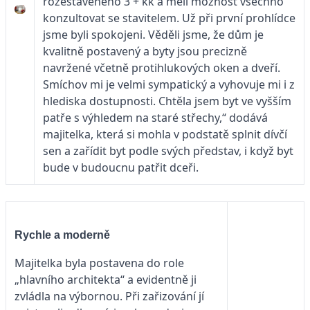
rozestavěného 3 + kk a měli možnost všechno
konzultovat se stavitelem. Už při první prohlídce
jsme byli spokojeni. Věděli jsme, že dům je
kvalitně postavený a byty jsou precizně
navržené včetně protihlukových oken a dveří.
Smíchov mi je velmi sympatický a vyhovuje mi i z
hlediska dostupnosti. Chtěla jsem byt ve vyšším
patře s výhledem na staré střechy,“ dodává
majitelka, která si mohla v podstatě splnit dívčí
sen a zařídit byt podle svých představ, i když byt
bude v budoucnu patřit dceři.
Rychle a moderně
Majitelka byla postavena do role
„hlavního architekta“ a evidentně ji
zvládla na výbornou. Při zařizování jí