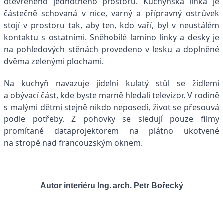
otevřeného jednotného prostoru. Kuchyňská linka je
částečně schovaná v nice, varný a přípravný ostrůvek
stojí v prostoru tak, aby ten, kdo vaří, byl v neustálém
kontaktu s ostatními. Sněhobílé lamino linky a desky je
na pohledových stěnách provedeno v lesku a doplněné
dvěma zelenými plochami.
Na kuchyň navazuje jídelní kulatý stůl se židlemi
a obývací část, kde byste marně hledali televizor. V rodině
s malými dětmi stejně nikdo neposedí, život se přesouvá
podle potřeby. Z pohovky se sledují pouze filmy
promítané dataprojektorem na plátno ukotvené
na stropě nad francouzským oknem.
Autor interiéru Ing. arch. Petr Bořecký