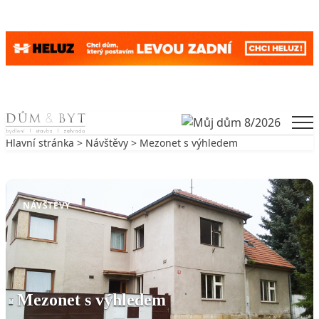
Skip to content
Men
Hlavní stránka
>
Návštěvy
> Mezonet s výhledem
Zpět na Návštěvy
NÁVŠTĚVY
Mezonet s výhledem