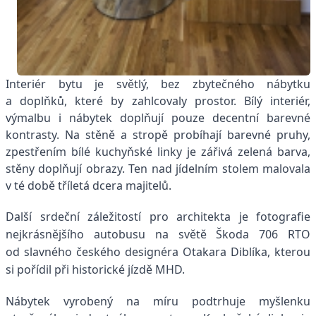
Interiér bytu je světlý, bez zbytečného nábytku
a doplňků, které by zahlcovaly prostor. Bílý interiér,
výmalbu i nábytek doplňují pouze decentní barevné
kontrasty. Na stěně a stropě probíhají barevné pruhy,
zpestřením bílé kuchyňské linky je zářivá zelená barva,
stěny doplňují obrazy. Ten nad jídelním stolem malovala
v té době tříletá dcera majitelů.
Další srdeční záležitostí pro architekta je fotografie
nejkrásnějšího autobusu na světě Škoda 706 RTO
od slavného českého designéra Otakara Diblíka, kterou
si pořídil při historické jízdě MHD.
Nábytek vyrobený na míru podtrhuje myšlenku