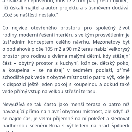
a realizace nepovedou, musíte v tom pak přesto bydlet,“
líčí úskalí majitel a autor projektu a s úsměvem dodává:
„Což se naštěstí nestalo.“
Co nejvíce otevřeného prostoru pro společný život
rodiny, moderní řešení interiéru s velkým prosvětlením je
ústředním konceptem celého návrhu. Mezonetový byt
o podlahové ploše 105 m2 a 90 m2 teras nabízí velkorysý
prostor pro rodinu s dvěma malými dětmi, kdy stěžejní
část – obytný prostor s kuchyní, ložnice, dětský pokoj
a koupelna – se nalézají v sedmém podlaží, přímé
schodiště pak vede z obytné místnosti o patro výš, kde je
k dispozici ještě jeden pokoj s koupelnou a odkud také
vede přímý vstup na velkou střešní terasu.
Nevyužívá se tak často jako menší terasa o patro níž
navazující přímo na hlavní obytnou místnost, ale když už
se najde čas, je velmi příjemné na ní poležet a sledovat
nádhernou scenérii Brna s výhledem na hrad Špilberk