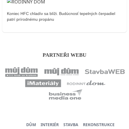
Koniec HFC chladív sa blíži. Budúcnosť tepelných čerpadiel
patrí prírodnému propánu
PARTNEŘI WEBU
DŮM
INTERIÉR
STAVBA
REKONSTRUKCE