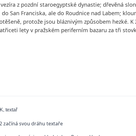
ezíra z pozdní staroegyptské dynastie; dřevěná sloní 
la do San Franciska, ale do Roudnice nad Labem; klou
otěšeně, protože jsou bláznivým způsobem hezké. K 
iceti lety v pražském periferním bazaru za tři stovky
 textař
2 začíná svou dráhu textaře