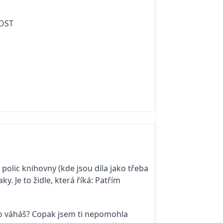
MOST
 polic knihovny (kde jsou díla jako třeba
y. Je to židle, která říká: Patřím
 Co váháš? Copak jsem ti nepomohla