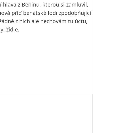
hlava z Beninu, kterou si zamluvil,
nová příď benátské lodi zpodobňující
žádné z nich ale nechovám tu úctu,
: židle.