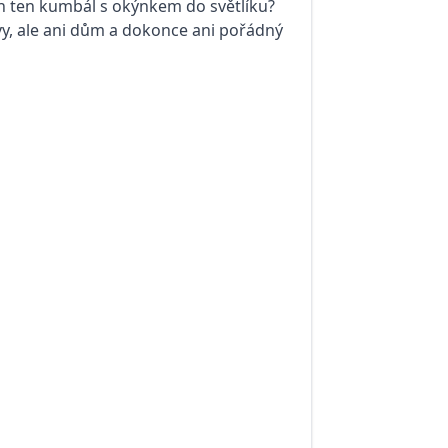
 jen ten kumbál s okýnkem do světlíku?
vy, ale ani dům a dokonce ani pořádný