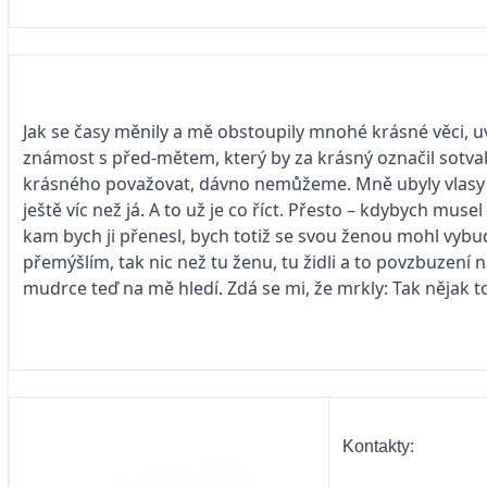
Jak se časy měnily a mě obstoupily mnohé krásné věci, uv
známost s před-mětem, který by za krásný označil sotvakdo
krásného považovat, dávno nemůžeme. Mně ubyly vlasy a 
ještě víc než já. A to už je co říct. Přesto – kdybych muse
kam bych ji přenesl, bych totiž se svou ženou mohl vybud
přemýšlím, tak nic než tu ženu, tu židli a to povzbuzen
mudrce teď na mě hledí. Zdá se mi, že mrkly: Tak nějak t
Kontakty: