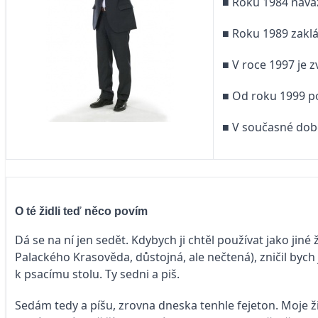
■ Roku 1984 nava
■ Roku 1989 zakl
■ V roce 1997 je
■ Od roku 1999 p
■ V současné dob
O té židli teď něco povím
Dá se na ní jen sedět. Kdybych ji chtěl používat jako jiné
Palackého Krasověda, důstojná, ale nečtená), zničil bych j
k psacímu stolu. Ty sedni a piš.
Sedám tedy a píšu, zrovna dneska tenhle fejeton. Moje ž