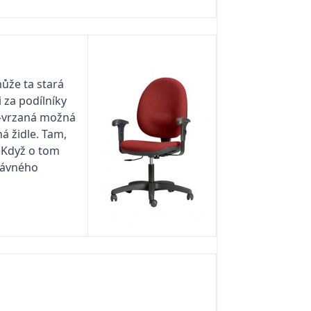
může ta stará
 za podílníky
z-vrzaná možná
ná židle. Tam,
. Když o tom
 dávného