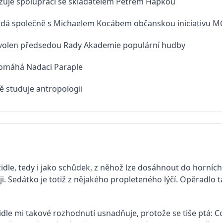
zuje spolupráci se skladatelem Petrem Hapkou
ádá společně s Michaelem Kocábem občanskou iniciativu 
 zvolen předsedou Rady Akademie populární hudby
omáhá Nadaci Paraple
ě studuje antropologii
 židle, tedy i jako schůdek, z něhož lze dosáhnout do horních
i. Sedátko je totiž z nějakého propleteného lýčí. Opěradlo tak
idle mi takové rozhodnutí usnadňuje, protože se tiše ptá: