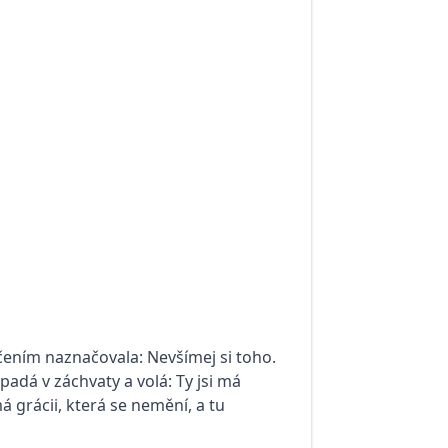
lčením naznačovala: Nevšímej si toho.
adá v záchvaty a volá: Ty jsi má
á grácii, která se nemění, a tu