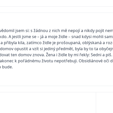
ědomil jsem si: s žádnou z nich mě nepojí a nikdy pojit ne
. A jestli jsme se – já a moje židle – snad kdysi mohli sami
přibyla kila, zatímco židle je prošoupaná, oblýskaná a ro
l domov opustit a vzít si jediný předmět, byla by to ta obyčej
ovat ten domov znova. Žena i židle by mi řekly: Sedni a piš
í nakonec k pořádnému životu nepotřebuji. Obsidiánové oči
o bude.