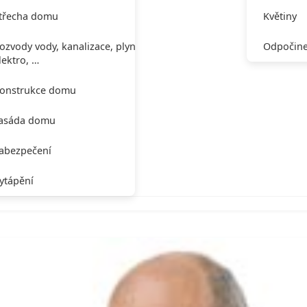
třecha domu
Květiny
ozvody vody, kanalizace, plynu,
Odpočine
lektro, …
onstrukce domu
asáda domu
abezpečení
ytápění