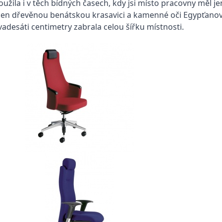
sloužila i v těch bídných časech, kdy jsi místo pracovny měl
 nejen dřevěnou benátskou krasavici a kamenné oči Egypťano
adesáti centimetry zabrala celou šířku místnosti.