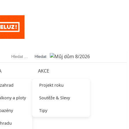
Vyhledávání
A
AKCE
 zahrad
Projekt roku
alkony a ploty
Soutěže & Slevy
 bazény
Tipy
ahradu