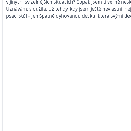
v jiných, svízelnějších situacích? Copak jsem ti věrně ne
Uznávám: sloužila. Už tehdy, kdy jsem ještě nevlastnil
psací stůl – jen špatně dýhovanou desku, která svými dev