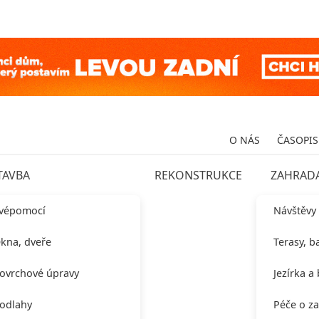
O NÁS
ČASOPIS
TAVBA
REKONSTRUKCE
ZAHRAD
vépomocí
Návštěvy
kna, dveře
Terasy, b
ovrchové úpravy
Jezírka a
odlahy
Péče o z