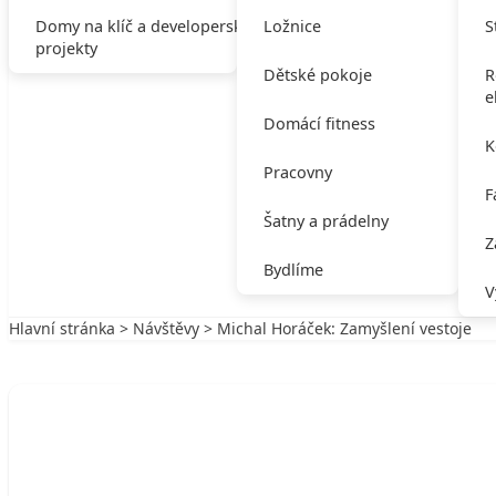
Domy na klíč a developerské
Ložnice
S
projekty
Dětské pokoje
R
e
Domácí fitness
K
Pracovny
F
Šatny a prádelny
Z
Bydlíme
V
Hlavní stránka
>
Návštěvy
> Michal Horáček: Zamyšlení vestoje
Zpět na Návštěvy
NÁVŠTĚVY