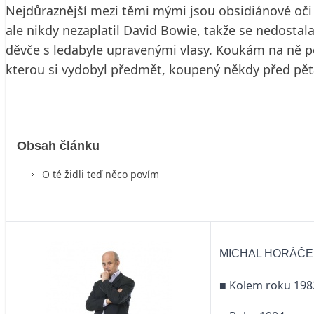
Nejdůraznější mezi těmi mými jsou obsidiánové oči v
ale nikdy nezaplatil David Bowie, takže se nedosta
děvče s ledabyle upravenými vlasy. Koukám na ně p
kterou si vydobyl předmět, koupený někdy před pětatř
Obsah článku
O té židli teď něco povím
MICHAL HORÁČEK,
■ Kolem roku 198