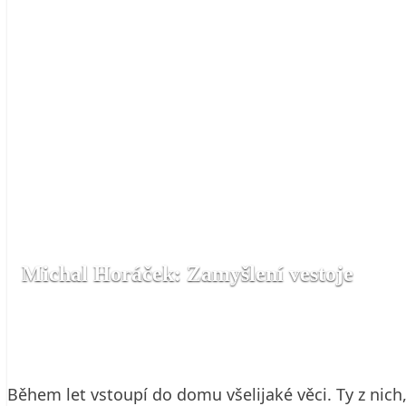
Michal Horáček: Zamyšlení vestoje
19. 5. 2008
4 min. čtení
Během let vstoupí do domu všelijaké věci. Ty z nich