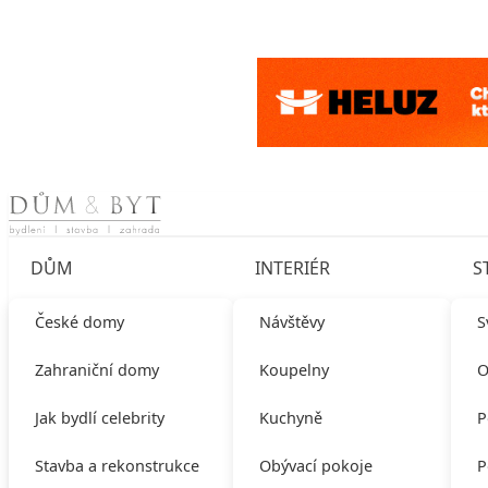
Skip to content
DŮM
INTERIÉR
S
České domy
Návštěvy
S
Zahraniční domy
Koupelny
O
Jak bydlí celebrity
Kuchyně
P
Stavba a rekonstrukce
Obývací pokoje
P