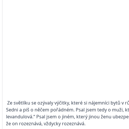
Ze světlíku se ozývaly výčitky, které si nájemníci bytů 
Sedni a piš o něčem pořádném. Psal jsem tedy o muži, kt
levandulová.“ Psal jsem o jiném, který jinou ženu ubezpeč
že on rozeznává, vždycky rozeznává.