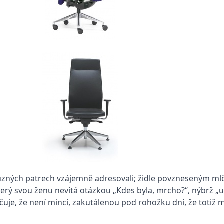
v různých patrech vzájemně adresovali; židle povzneseným m
erý svou ženu nevítá otázkou „Kdes byla, mrcho?“, nýbrž „up
uje, že není mincí, zakutálenou pod rohožku dní, že totiž m