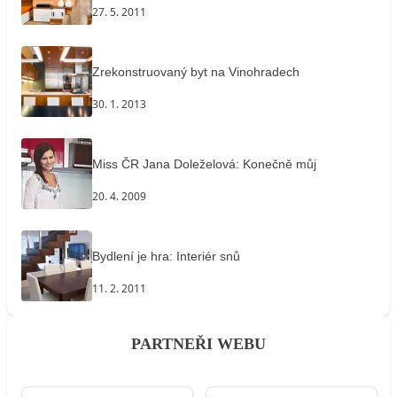
27. 5. 2011
Zrekonstruovaný byt na Vinohradech
30. 1. 2013
Miss ČR Jana Doleželová: Konečně můj
20. 4. 2009
Bydlení je hra: Interiér snů
11. 2. 2011
PARTNEŘI WEBU