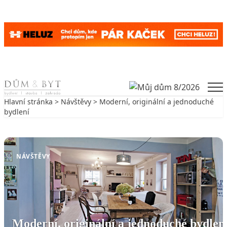
Skip to content
Men
Hlavní stránka
>
Návštěvy
> Moderní, originální a jednoduché
bydlení
Zpět na Návštěvy
NÁVŠTĚVY
Moderní, originální a jednoduché bydlen