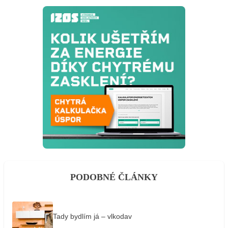
PODOBNÉ ČLÁNKY
Tady bydlím já – vlkodav