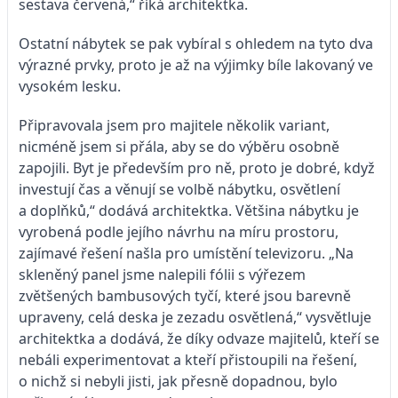
sestava červená,“ říká architektka.
Ostatní nábytek se pak vybíral s ohledem na tyto dva
výrazné prvky, proto je až na výjimky bíle lakovaný ve
vysokém lesku.
Připravovala jsem pro majitele několik variant,
nicméně jsem si přála, aby se do výběru osobně
zapojili. Byt je především pro ně, proto je dobré, když
investují čas a věnují se volbě nábytku, osvětlení
a doplňků,“ dodává architektka. Většina nábytku je
vyrobená podle jejího návrhu na míru prostoru,
zajímavé řešení našla pro umístění televizoru. „Na
skleněný panel jsme nalepili fólii s výřezem
zvětšených bambusových tyčí, které jsou barevně
upraveny, celá deska je zezadu osvětlená,“ vysvětluje
architektka a dodává, že díky odvaze majitelů, kteří se
nebáli experimentovat a kteří přistoupili na řešení,
o nichž si nebyli jisti, jak přesně dopadnou, bylo