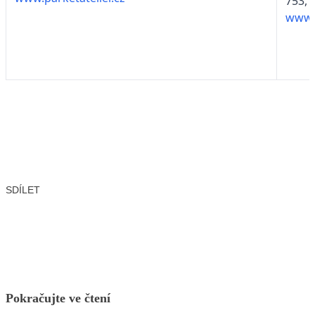
753,
www.
SDÍLET
Facebook
X
LinkedIn
Email
Pokračujte ve čtení