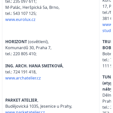
Koru
tel.: 235 097 611;
17, P
M-Palác, Heršpická 5a, Brno,
tel./f
tel.: 543 107 125;
381 6
www.eurolux.cz
www.
stud
TRUH
HORIZONT
(osvětlení),
BOB
Komunardů 30, Praha 7,
Bobro
tel.: 220 805 410;
tel.: 
111 9
ING. ARCH. HANA SMITKOVÁ
,
tel.: 724 191 418,
TUN
www.archatelier.cz
(atyp
náby
Dělni
PARKET ATELIER
,
Praha
Budějovická 1035, Jesenice u Prahy,
tel.: 
www.parketatelier.cz