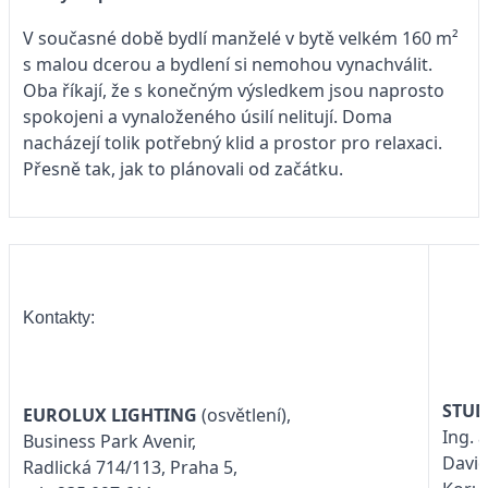
V současné době bydlí manželé v bytě velkém 160 m²
s malou dcerou a bydlení si nemohou vynachválit.
Oba říkají, že s konečným výsledkem jsou naprosto
spokojeni a vynaloženého úsilí nelitují. Doma
nacházejí tolik potřebný klid a prostor pro relaxaci.
Přesně tak, jak to plánovali od začátku.
Kontakty:
STUD
EUROLUX LIGHTING
(osvětlení),
Ing. 
Business Park Avenir,
David
Radlická 714/113, Praha 5,