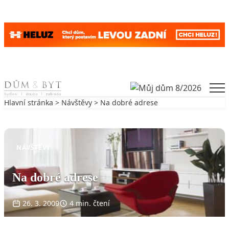
Skip to content
Men
Hlavní stránka
>
Návštěvy
> Na dobré adrese
Zpět na Návštěvy
NÁVŠTĚVY
Na dobré adrese
26. 3. 2009
4 min. čtení