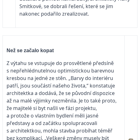
Smitkové, se dobrali řešení, které se jim
nakonec podařilo zrealizovat.
Než se začalo kopat
Z výtahu se vstupuje do prosvětlené předsíně
s nepřehlédnutelnou optimistickou barevnou
kresbou na jedné ze stěn. „Barvy do interiéru
patří, jsou součástí našeho života,“ konstatuje
architektka a dodává, že se původní dispozice
až na malé výjimky nezměnila. Je to také proto,
že majitelé si byt našli ve fázi projektu,
a protože o vlastním bydlení měli jasné
představy a od začátku spolupracovali
s architektkou, mohla stavba probíhat téměř
bez komplikací. „Veškeré změny musely být