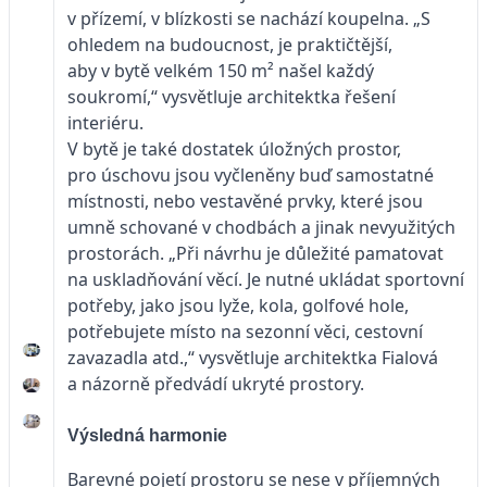
v přízemí, v blízkosti se nachází koupelna. „S
ohledem na budoucnost, je praktičtější,
aby v bytě velkém 150 m² našel každý
soukromí,“ vysvětluje architektka řešení
interiéru.
V bytě je také dostatek úložných prostor,
pro úschovu jsou vyčleněny buď samostatné
místnosti, nebo vestavěné prvky, které jsou
umně schované v chodbách a jinak nevyužitých
prostorách. „Při návrhu je důležité pamatovat
na uskladňování věcí. Je nutné ukládat sportovní
potřeby, jako jsou lyže, kola, golfové hole,
potřebujete místo na sezonní věci, cestovní
zavazadla atd.,“ vysvětluje architektka Fialová
a názorně předvádí ukryté prostory.
Výsledná harmonie
Barevné pojetí prostoru se nese v příjemných