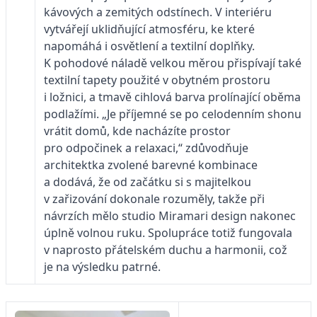
kávových a zemitých odstínech. V interiéru
vytvářejí uklidňující atmosféru, ke které
napomáhá i osvětlení a textilní doplňky.
K pohodové náladě velkou měrou přispívají také
textilní tapety použité v obytném prostoru
i ložnici, a tmavě cihlová barva prolínající oběma
podlažími. „Je příjemné se po celodenním shonu
vrátit domů, kde nacházíte prostor
pro odpočinek a relaxaci,“ zdůvodňuje
architektka zvolené barevné kombinace
a dodává, že od začátku si s majitelkou
v zařizování dokonale rozuměly, takže při
návrzích mělo studio Miramari design nakonec
úplně volnou ruku. Spolupráce totiž fungovala
v naprosto přátelském duchu a harmonii, což
je na výsledku patrné.