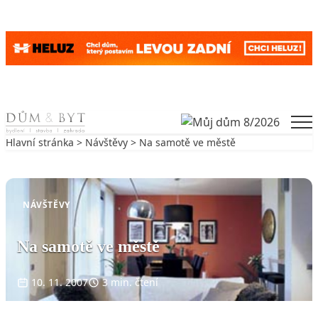
Skip to content
Men
Hlavní stránka
>
Návštěvy
> Na samotě ve městě
Zpět na Návštěvy
NÁVŠTĚVY
Na samotě ve městě
10. 11. 2007
3 min. čtení