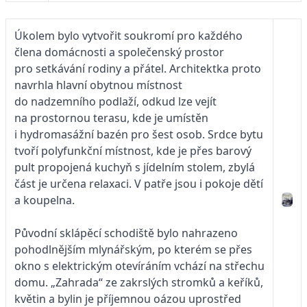
Úkolem bylo vytvořit soukromí pro každého
člena domácnosti a společenský prostor
pro setkávání rodiny a přátel. Architektka proto
navrhla hlavní obytnou místnost
do nadzemního podlaží, odkud lze vejít
na prostornou terasu, kde je umístěn
i hydromasážní bazén pro šest osob. Srdce bytu
tvoří polyfunkční místnost, kde je přes barový
pult propojená kuchyň s jídelním stolem, zbylá
část je určena relaxaci. V patře jsou i pokoje dětí
a koupelna.
Původní sklápěcí schodiště bylo nahrazeno
pohodlnějším mlynářským, po kterém se přes
okno s elektrickým otevíráním vchází na střechu
domu. „Zahrada“ ze zakrslých stromků a keříků,
květin a bylin je příjemnou oázou uprostřed