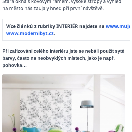
Stará okna s kovovým rámem, vysoké stropy a výhled
na město nás zaujaly hned při první návštěvě.
Více článků z rubriky INTERIÉR najdete na
www.mujd
www.modernibyt.cz
.
Při zařizování celého interiéru jste se nebáli použít syté
barvy, často na neobvyklých místech, jako je např.
pohovka…