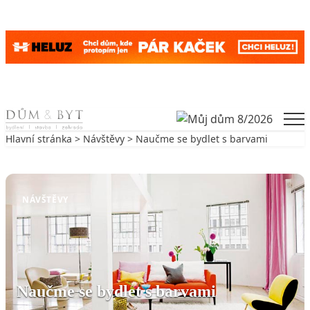
Skip to content
Men
Hlavní stránka
>
Návštěvy
> Naučme se bydlet s barvami
Zpět na Návštěvy
NÁVŠTĚVY
Naučme se bydlet s barvami