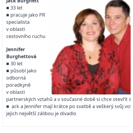
Jack Burghett
■ 33 let
■ pracuje jako PR
specialista
v oblasti
cestovního ruchu
Jennifer
Burghettová
■ 30 let
■ působí jako
odborná
poradkyně
v oblasti
partnerských vztahů a v současné době si chce otevřít 
■ ack a Jennifer mají krátce po svatbě a veškerý svůj voln
jejich největší zálibou je divadlo