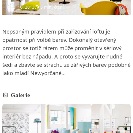
3. 10. 2013
3 min. čtení
Nepsaným pravidlem při zařizování loftu je
opatrnost při volbě barev. Dokonalý otevřený
prostor se totiž rázem může proměnit v sériový
interiér bez nápadu. A proto se vyvarujte nudné
šedi a zbavte se strachu ze zářivých barev podobně
jako mladí Newyorčané…
Galerie