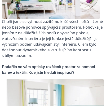
Chtěli jsme se vyhnout zažitému klišé všech loftů – černé
nebo béžové pohovce splývající s prostorem. Pohovka je
jedním z nejdůležitějších bodů obývacího pokoje,
v otevřeném interiéru je její funkce ještě důležitější. Je
výchozím bodem udávajícím styl interiéru. Cílem bylo
dosáhnout dynamického a vzrušujícího kontrastu
s bílým pozadím.
Podařilo se vám opticky rozčlenit prostor za pomoci
barev a textilií. Kde jste hledali inspiraci?