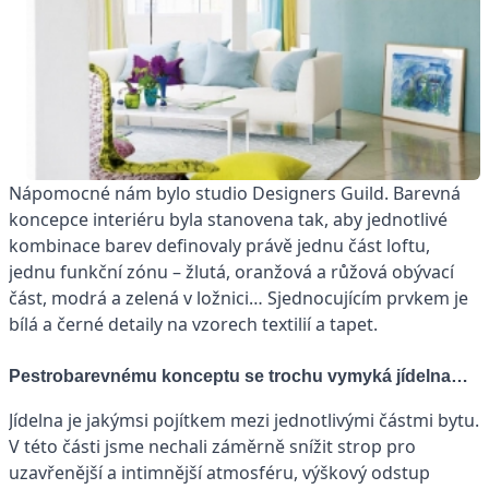
Nápomocné nám bylo studio Designers Guild. Barevná
koncepce interiéru byla stanovena tak, aby jednotlivé
kombinace barev definovaly právě jednu část loftu,
jednu funkční zónu – žlutá, oranžová a růžová obývací
část, modrá a zelená v ložnici… Sjednocujícím prvkem je
bílá a černé detaily na vzorech textilií a tapet.
Pestrobarevnému konceptu se trochu vymyká jídelna…
Jídelna je jakýmsi pojítkem mezi jednotlivými částmi bytu.
V této části jsme nechali záměrně snížit strop pro
uzavřenější a intimnější atmosféru, výškový odstup